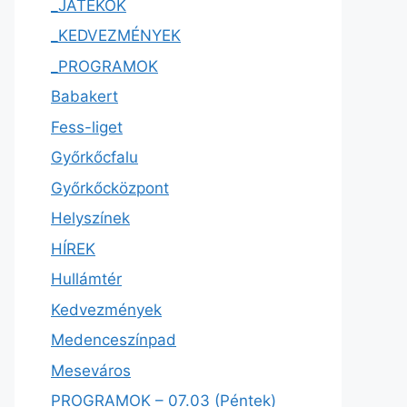
_JÁTÉKOK
_KEDVEZMÉNYEK
_PROGRAMOK
Babakert
Fess-liget
Győrkőcfalu
Győrkőcközpont
Helyszínek
HÍREK
Hullámtér
Kedvezmények
Medenceszínpad
Meseváros
PROGRAMOK – 07.03 (Péntek)