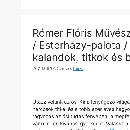
Rómer Flóris Művész
/ Esterházy-palota /
kalandok, titkok és
2026.06.12.
Szerző:
berki
Utazz velünk az ősi Kína lenyűgöző világá
harcosok titkai és a több ezer éves hagyo
ragyogás az ősi tudás fényében, a megfej
vár minden kíváncsi győrkőcöt. Válassz a