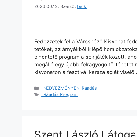
2026.06.12.
Szerző:
berki
Fedezzétek fel a Városnéző Kisvonat fedél
tetőket, az árnyékból kilépő homlokzatoka
pihentető program a sok játék között, aho
megálló egy újabb felragyogó története
kisvonaton a fesztivál karszalagját viselő
_KEDVEZMÉNYEK
,
Ráadás
_Ráadás Program
Szent László Látoga