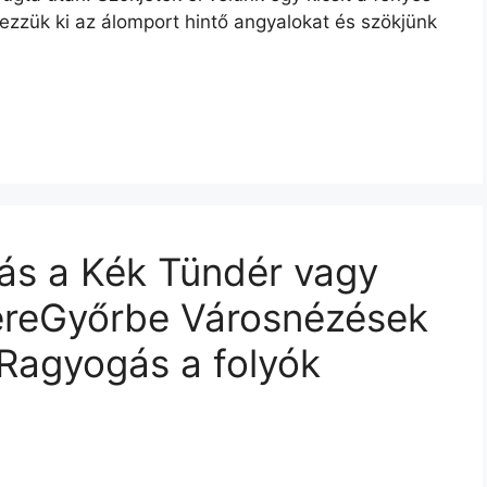
ezzük ki az álomport hintő angyalokat és szökjünk
ás a Kék Tündér vagy
yereGyőrbe Városnézések
 Ragyogás a folyók