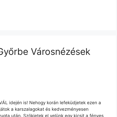
Győrbe Városnézések
L idején is! Nehogy korán lefeküdjetek ezen a
atjátok a karszalagokat és kedvezményesen
gta után. Szökjetek el velünk egy kicsit a fényes