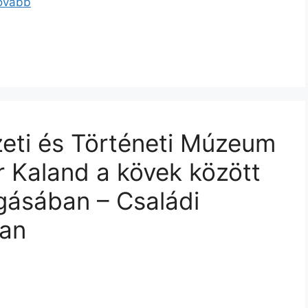
tovább
eti és Történeti Múzeum
 Kaland a kövek között
ogásában – Családi
ban