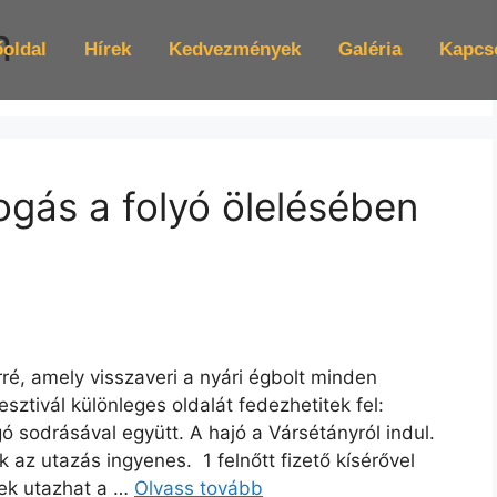
m
oldal
Hírek
Kedvezmények
Galéria
Kapcs
gás a folyó ölelésében
rré, amely visszaveri a nyári égbolt minden
sztivál különleges oldalát fedezhetitek fel:
 sodrásával együtt. A hajó a Vársétányról indul.
k az utazás ingyenes. 1 felnőtt fizető kísérővel
ek utazhat a …
Olvass tovább