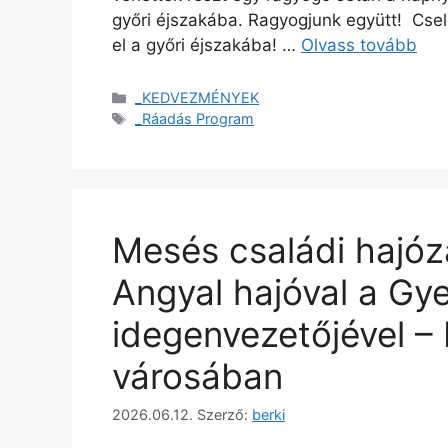
győri éjszakába. Ragyogjunk együtt! Csel
el a győri éjszakába! …
Olvass tovább
_KEDVEZMÉNYEK
_Ráadás Program
Mesés családi hajóz
Angyal hajóval a G
idegenvezetőjével –
városában
2026.06.12.
Szerző:
berki