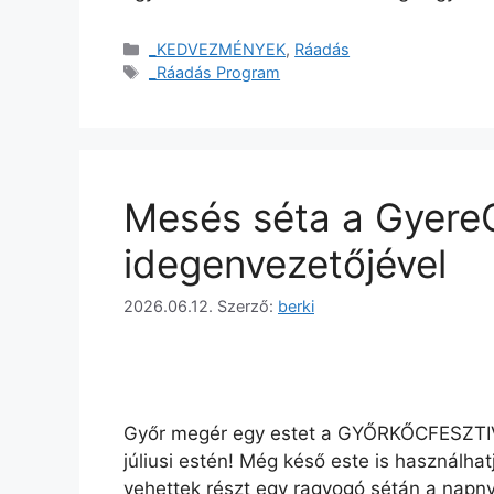
_KEDVEZMÉNYEK
,
Ráadás
_Ráadás Program
Mesés séta a Gyere
idegenvezetőjével
2026.06.12.
Szerző:
berki
Győr megér egy estet a GYŐRKŐCFESZTIVÁ
júliusi estén! Még késő este is használh
vehettek részt egy ragyogó sétán a napnyu