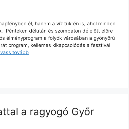
apfényben él, hanem a víz tükrén is, ahol minden
ik. Pénteken délután és szombaton délelőtt előre
ajós élményprogram a folyók városában a gyönyörű
át program, kellemes kikapcsolódás a fesztivál
lvass tovább
ttal a ragyogó Győr