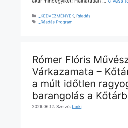
akár mindegyiket! Halhatatlan …
Olvass 
_KEDVEZMÉNYEK
,
Ráadás
_Ráadás Program
Rómer Flóris Művész
Várkazamata – Kőtár
a múlt időtlen ragy
barangolás a Kőtár
2026.06.12.
Szerző:
berki