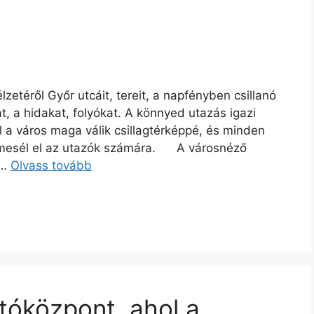
zetéről Győr utcáit, tereit, a napfényben csillanó
t, a hidakat, folyókat. A könnyed utazás igazi
l a város maga válik csillagtérképpé, és minden
t mesél el az utazók számára. A városnéző
 …
Olvass tovább
tóközpont, ahol a