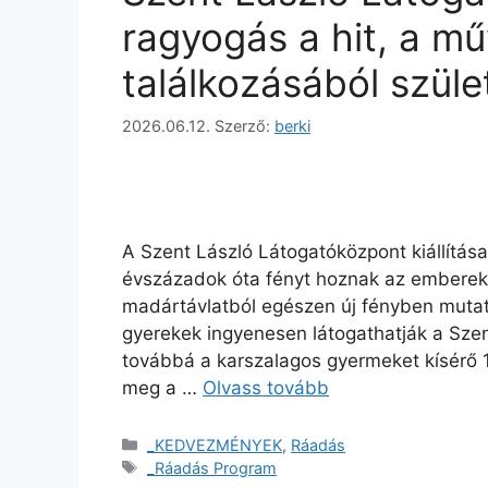
ragyogás a hit, a m
találkozásából szüle
2026.06.12.
Szerző:
berki
A Szent László Látogatóközpont kiállítás
évszázadok óta fényt hoznak az emberek 
madártávlatból egészen új fényben mutatj
gyerekek ingyenesen látogathatják a Szen
továbbá a karszalagos gyermeket kísérő 1 
meg a …
Olvass tovább
_KEDVEZMÉNYEK
,
Ráadás
_Ráadás Program