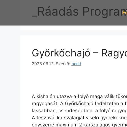
_Ráadás Progra
Fő
Győrkőchajó – Ragyo
2026.06.12.
Szerző:
berki
A kishajón utazva a folyó maga válik tükö
ragyogását. A Győrkőchajó fedélzetén a fe
lassabban, csendesebben, a folyó ragyogó
A fesztivál karszalagját viselő gyerekekne
egyszerre maximum 2 karszalagos gyerm