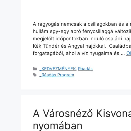
A ragyogás nemcsak a csillagokban és a n
hullám egy-egy apró fénycsillaggá változ
megjelölt időpontokban induló családi h
Kék Tündér és Angyal hajókkal. Családbar
forgatagából, ahol a víz nyugalma és …
O
_KEDVEZMÉNYEK
,
Ráadás
_Ráadás Program
A Városnéző Kisvona
nyomában