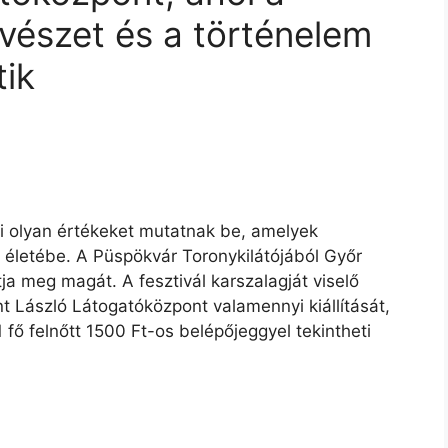
űvészet és a történelem
tik
ai olyan értékeket mutatnak be, amelyek
életébe. A Püspökvár Toronykilátójából Győr
a meg magát. A fesztivál karszalagját viselő
t László Látogatóközpont valamennyi kiállítását,
fő felnőtt 1500 Ft-os belépőjeggyel tekintheti