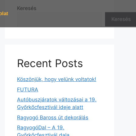
Keresés
olat
Keresés
Recent Posts
Köszönjük, hogy velünk voltatok!
FUTURA
Autóbuszjáratok változásai a 19.
Győrkőcfesztivál ideje alatt
Ragyogó Baross út dekorálás
RagyogóDal – A 19.
Győrkőcfesztivál dala