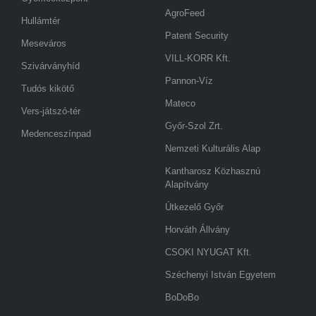
AgroFeed
Hullámtér
Patent Security
Meseváros
VILL-KORR Kft.
Szivárványhíd
Pannon-Víz
Tudós kikötő
Mateco
Vers-játszó-tér
Győr-Szol Zrt.
Medenceszínpad
Nemzeti Kulturális Alap
Kantharosz Közhasznú
Alapítvány
Útkezelő Győr
Horváth Állvány
CSOKI NYUGAT Kft.
Széchenyi István Egyetem
BoDoBo