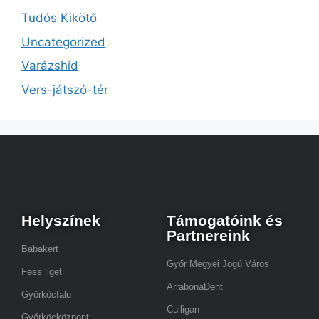
Tudós Kikötő
Uncategorized
Varázshíd
Vers-játszó-tér
Helyszínek
Támogatóink és
Partnereink
Babakert
Győr Megyei Jogú Város
Fess liget
ArrabonaDent
Győrkőcfalu
Culligan
Győrköcközpont