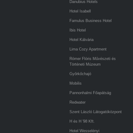
Danubius Hotels
Hotel Isabell
Famulus Business Hotel
Ibis Hotel
Hotel Kálvária
Lima Cozy Apartment
Rómer Flóris Művészeti és
Történeti Múzeum
Győrkőchajó
Mobilis
Pannonhalmi Főapátság
Redwater
Szent László Látogatóközpont
H és H '98 Kft.
Hotel Wesselényi