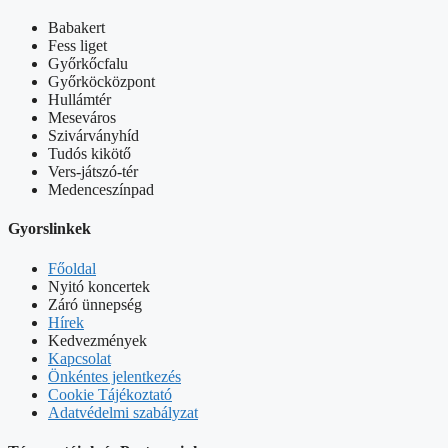
Babakert
Fess liget
Győrkőcfalu
Győrköcközpont
Hullámtér
Meseváros
Szivárványhíd
Tudós kikötő
Vers-játszó-tér
Medenceszínpad
Gyorslinkek
Főoldal
Nyitó koncertek
Záró ünnepség
Hírek
Kedvezmények
Kapcsolat
Önkéntes jelentkezés
Cookie Tájékoztató
Adatvédelmi szabályzat