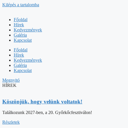
Kilépés a tartalomba
Főoldal
Hírek
Kedvezmények
Galéria
Kapcsolat
Főoldal
Hírek
Kedvezmények
Galéria
Kapcsolat
Megnyitó
HÍREK
Köszönjük, hogy velünk voltatok!
Találkozunk 2027-ben, a 20. Győrkőcfesztiválon!
Részletek