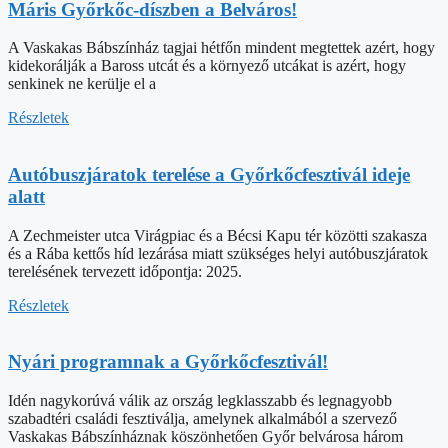
Máris Győrkőc-díszben a Belváros!
A Vaskakas Bábszínház tagjai hétfőn mindent megtettek azért, hogy
kidekorálják a Baross utcát és a környező utcákat is azért, hogy
senkinek ne kerülje el a
Részletek
Autóbuszjáratok terelése a Győrkőcfesztivál ideje
alatt
A Zechmeister utca Virágpiac és a Bécsi Kapu tér közötti szakasza
és a Rába kettős híd lezárása miatt szükséges helyi autóbuszjáratok
terelésének tervezett időpontja: 2025.
Részletek
Nyári programnak a Győrkőcfesztivál!
Idén nagykorúvá válik az ország legklasszabb és legnagyobb
szabadtéri családi fesztiválja, amelynek alkalmából a szervező
Vaskakas Bábszínháznak köszönhetően Győr belvárosa három