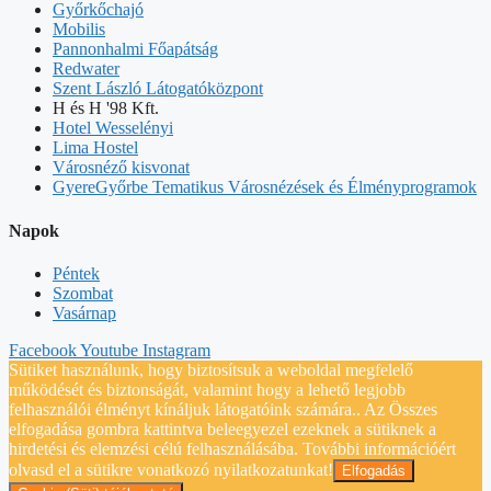
Győrkőchajó
Mobilis
Pannonhalmi Főapátság
Redwater
Szent László Látogatóközpont
H és H '98 Kft.
Hotel Wesselényi
Lima Hostel
Városnéző kisvonat
GyereGyőrbe Tematikus Városnézések és Élményprogramok
Napok
Péntek
Szombat
Vasárnap
Facebook
Youtube
Instagram
Sütiket használunk, hogy biztosítsuk a weboldal megfelelő
működését és biztonságát, valamint hogy a lehető legjobb
felhasználói élményt kínáljuk látogatóink számára.. Az Összes
elfogadása gombra kattintva beleegyezel ezeknek a sütiknek a
hirdetési és elemzési célú felhasználásába. További információért
olvasd el a sütikre vonatkozó nyilatkozatunkat!
Elfogadás