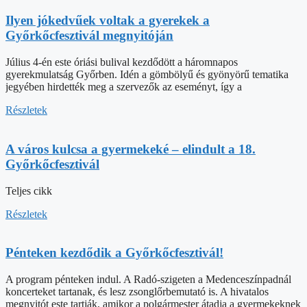
Ilyen jókedvűek voltak a gyerekek a
Győrkőcfesztivál megnyitóján
Július 4-én este óriási bulival kezdődött a háromnapos
gyerekmulatság Győrben. Idén a gömbölyű és gyönyörű tematika
jegyében hirdették meg a szervezők az eseményt, így a
Részletek
A város kulcsa a gyermekeké – elindult a 18.
Győrkőcfesztivál
Teljes cikk
Részletek
Pénteken kezdődik a Győrkőcfesztivál!
A program pénteken indul. A Radó-szigeten a Medenceszínpadnál
koncerteket tartanak, és lesz zsonglőrbemutató is. A hivatalos
megnyitót este tartják, amikor a polgármester átadja a gyermekeknek