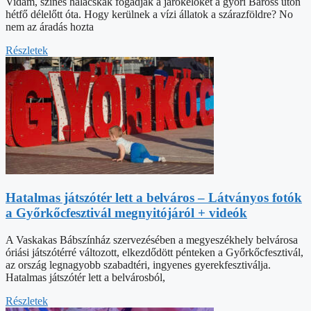
Vidám, színes halacskák fogadják a járókelőket a győri Baross úton
hétfő délelőtt óta. Hogy kerülnek a vízi állatok a szárazföldre? No
nem az áradás hozta
Részletek
Hatalmas játszótér lett a belváros – Látványos fotók
a Győrkőcfesztivál megnyitójáról + videók
A Vaskakas Bábszínház szervezésében a megyeszékhely belvárosa
óriási játszótérré változott, elkezdődött pénteken a Győrkőcfesztivál,
az ország legnagyobb szabadtéri, ingyenes gyerekfesztiválja.
Hatalmas játszótér lett a belvárosból,
Részletek