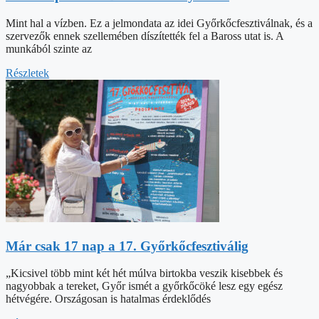
Mint hal a vízben. Ez a jelmondata az idei Győrkőcfesztiválnak, és a
szervezők ennek szellemében díszítették fel a Baross utat is. A
munkából szinte az
Részletek
Már csak 17 nap a 17. Győrkőcfesztiválig
„Kicsivel több mint két hét múlva birtokba veszik kisebbek és
nagyobbak a tereket, Győr ismét a győrkőcöké lesz egy egész
hétvégére. Országosan is hatalmas érdeklődés