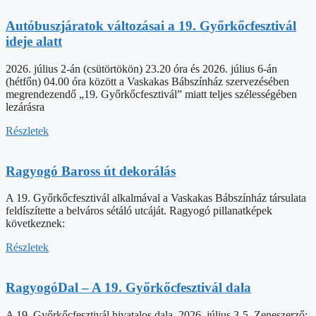
Autóbuszjáratok változásai a 19. Győrkőcfesztivál
ideje alatt
2026. július 2-án (csütörtökön) 23.20 óra és 2026. július 6-án
(hétfőn) 04.00 óra között a Vaskakas Bábszínház szervezésében
megrendezendő „19. Győrkőcfesztivál” miatt teljes szélességében
lezárásra
Részletek
Ragyogó Baross út dekorálás
A 19. Győrkőcfesztivál alkalmával a Vaskakas Bábszínház társulata
feldíszítette a belváros sétáló utcáját. Ragyogó pillanatképek
következnek:
Részletek
RagyogóDal – A 19. Győrkőcfesztivál dala
A 19. Győrkőcfesztivál hivatalos dala. 2026. július 3-5. Zeneszerző: