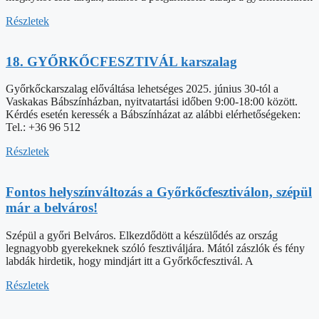
Részletek
18. GYŐRKŐCFESZTIVÁL karszalag
Győrkőckarszalag előváltása lehetséges 2025. június 30-tól a
Vaskakas Bábszínházban, nyitvatartási időben 9:00-18:00 között.
Kérdés esetén keressék a Bábszínházat az alábbi elérhetőségeken:
Tel.: +36 96 512
Részletek
Fontos helyszínváltozás a Győrkőcfesztiválon, szépül
már a belváros!
Szépül a győri Belváros. Elkezdődött a készülődés az ország
legnagyobb gyerekeknek szóló fesztiváljára. Mától zászlók és fény
labdák hirdetik, hogy mindjárt itt a Győrkőcfesztivál. A
Részletek