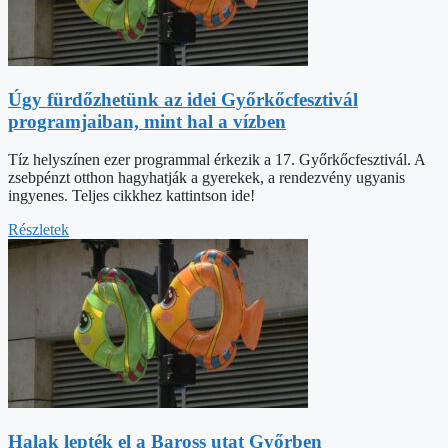
Úgy fürdőzhetünk az idei Győrkőcfesztivál
programjaiban, mint hal a vízben
Tíz helyszínen ezer programmal érkezik a 17. Győrkőcfesztivál. A
zsebpénzt otthon hagyhatják a gyerekek, a rendezvény ugyanis
ingyenes. Teljes cikkhez kattintson ide!
Részletek
Halak lepték el a Baross utat Győrben