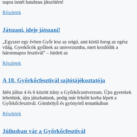
napra ismét hatalmas játszótérré
Részletek
Játszani, ideje játszani!
„Egyszer egy évben Győr lesz az origó, ami körül forog az egész
világ. Gyerkőcök gyűlnek az univerzumba, mert kezdődik a
háromnapos fesztivál” – hirdeti az
Részletek
A 18. Győrkőcfesztivál sajtótájékoztatója
Idén július 4 és 6 között irány a Győrkőcuniverzum. Újra gyerekek
lehettünk, újra játszhattunk, pedig már felnőtt korba lépett a
Győrkőcfesztivál. Gömbölyű és gyönyörű tematikában
Részletek
Júliusban vár a Győrkőcfesztivál