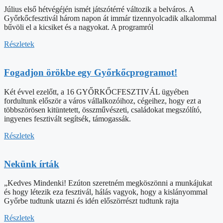
Július első hétvégéjén ismét játszótérré változik a belváros. A
Győrkőcfesztivál három napon át immár tizennyolcadik alkalommal
bűvöli el a kicsiket és a nagyokat. A programról
Részletek
Fogadjon örökbe egy Győrkőcprogramot!
Két évvel ezelőtt, a 16 GYŐRKŐCFESZTIVÁL ügyében
fordultunk először a város vállalkozóihoz, cégeihez, hogy ezt a
többszörösen kitüntetett, összművészeti, családokat megszólító,
ingyenes fesztivált segítsék, támogassák.
Részletek
Nekünk írták
„Kedves Mindenki! Ezúton szeretném megköszönni a munkájukat
és hogy létezik eza fesztivál, hálás vagyok, hogy a kislányommal
Győrbe tudtunk utazni és idén előszörrészt tudtunk rajta
Részletek