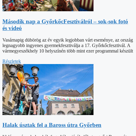
Második nap a GyőrkőcFesztiválról – sok-sok fotó
és videó
Vasárnapig dübörög az év egyik legjobban várt eseménye, az ország
legnagyobb ingyenes gyermekfesztiválja a 17. Győrkőcfesztivál. A
vármegyeszékhely 10 helyszínén több mint ezer programmal készült
Részletek
Halak úsztak fel a Baross útra Győrben