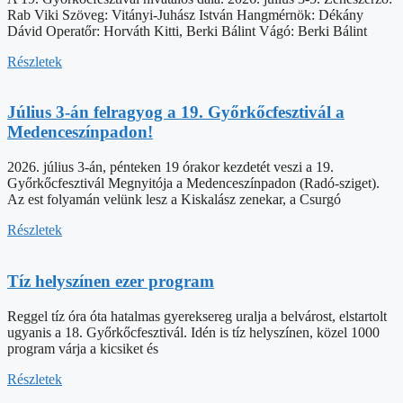
Rab Viki Szöveg: Vitányi-Juhász István Hangmérnök: Dékány
Dávid Operatőr: Horváth Kitti, Berki Bálint Vágó: Berki Bálint
Részletek
Július 3-án felragyog a 19. Győrkőcfesztivál a
Medenceszínpadon!
2026. július 3-án, pénteken 19 órakor kezdetét veszi a 19.
Győrkőcfesztivál Megnyitója a Medenceszínpadon (Radó-sziget).
Az est folyamán velünk lesz a Kiskalász zenekar, a Csurgó
Részletek
Tíz helyszínen ezer program
Reggel tíz óra óta hatalmas gyereksereg uralja a belvárost, elstartolt
ugyanis a 18. Győrkőcfesztivál. Idén is tíz helyszínen, közel 1000
program várja a kicsiket és
Részletek