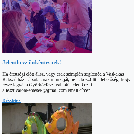
Jelentkezz önkéntesnek!
Ha érettségi előtt állsz, vagy csak szimplán segítenéd a Vaskakas
Bábszínház Társulatának munkáját, ne habozz! Itt a lehetőség, hogy
része legyél a Győrkőcfesztiválnak! Jelentkezni
a fesztivalonkentesek@gmail.com email címen
Részletek