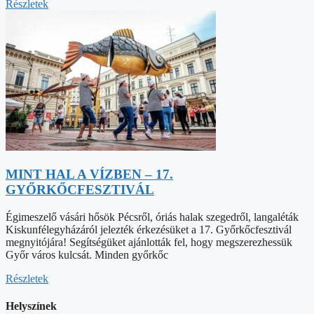
Részletek
MINT HAL A VÍZBEN – 17.
GYŐRKŐCFESZTIVÁL
Égimeszelő vásári hősök Pécsről, óriás halak szegedről, langaléták
Kiskunfélegyházáról jelezték érkezésüket a 17. Győrkőcfesztivál
megnyitójára! Segítségüket ajánlották fel, hogy megszerezhessük
Győr város kulcsát. Minden győrkőc
Részletek
Helyszínek