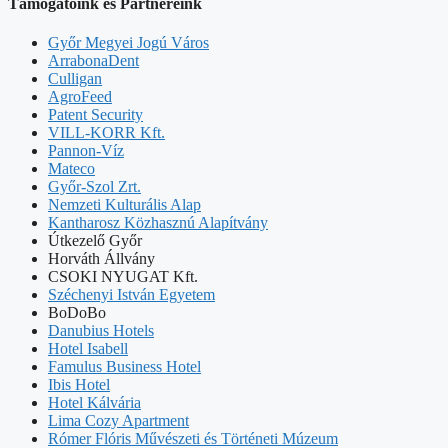
Támogatóink és Partnereink
Győr Megyei Jogú Város
ArrabonaDent
Culligan
AgroFeed
Patent Security
VILL-KORR Kft.
Pannon-Víz
Mateco
Győr-Szol Zrt.
Nemzeti Kulturális Alap
Kantharosz Közhasznú Alapítvány
Útkezelő Győr
Horváth Állvány
CSOKI NYUGAT Kft.
Széchenyi István Egyetem
BoDoBo
Danubius Hotels
Hotel Isabell
Famulus Business Hotel
Ibis Hotel
Hotel Kálvária
Lima Cozy Apartment
Rómer Flóris Művészeti és Történeti Múzeum