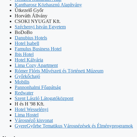
Kantharosz Közhasznú Alapítvány
Útkezelő Győr
Horváth Állvány
CSOKI NYUGAT Kft.
Széchenyi István Egyetem
BoDoBo
Danubius Hotels
Hotel Isabell
Famulus Business Hotel
Ibis Hotel
Hotel Kálvária
Lima Cozy Apartment
Rómer Flóris Művészeti és Történeti Múzeum
Győrkőchajó
Mobilis
Pannonhalmi Főapátság
Redwater
Szent László Látogatóközpont
H és H '98 Kft.
Hotel Wesselényi
Lima Hostel
Városnéző kisvonat
GyereGyőrbe Tematikus Városnézések és Élményprogramok