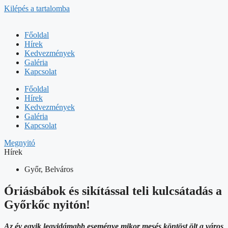
Kilépés a tartalomba
Főoldal
Hírek
Kedvezmények
Galéria
Kapcsolat
Főoldal
Hírek
Kedvezmények
Galéria
Kapcsolat
Megnyitó
Hírek
Győr, Belváros
Óriásbábok és sikítással teli kulcsátadás a
Győrkőc nyitón!
Az év egyik legvidámabb eseménye mikor mesés köntöst ölt a város