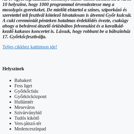
10 helyszíne, hogy 1000 programmal örvendeztesse meg a
mosolygós gyerekeket. De mielőtt elstartol a színes, sziporkázó és
szeretettel teli fesztivál kötelező hivatalosan is átvenni Győr kulcsát.
A cuki ceremóniát pénteken hatalmas érdeklődés övezte, csakúgy
ahogy a belvárost átszelő óriásbábos felvonulást és a kavalkád-
kezdő kakasos koncertet is. Lássuk, hogy robbant be a bábszínház
17. Győrkőcfesztiválja.
Teljes cikkhez kattintson ide!
Helyszínek
Babakert
Fess liget
Győrkőcfalu
Győrköcközpont
Hullámtér
Meseváros
Szivárványhíd
Tudós kikötő
Vers-játszó-tér
Medenceszínpad