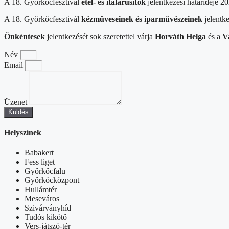
A 18. Győrkőcfesztivál
étel- és italárusítók
jelentkezési határideje 2
A 18. Győrkőcfesztivál
kézműveseinek és iparművészeinek
jelentke
Önkéntesek
jelentkezését sok szeretettel várja
Horváth Helga
és a
V
Név
Email
Üzenet
Küldés
Helyszínek
Babakert
Fess liget
Győrkőcfalu
Győrköcközpont
Hullámtér
Meseváros
Szivárványhíd
Tudós kikötő
Vers-játszó-tér