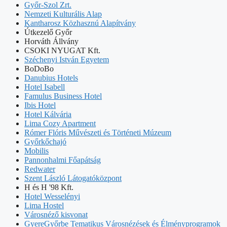
Győr-Szol Zrt.
Nemzeti Kulturális Alap
Kantharosz Közhasznú Alapítvány
Útkezelő Győr
Horváth Állvány
CSOKI NYUGAT Kft.
Széchenyi István Egyetem
BoDoBo
Danubius Hotels
Hotel Isabell
Famulus Business Hotel
Ibis Hotel
Hotel Kálvária
Lima Cozy Apartment
Rómer Flóris Művészeti és Történeti Múzeum
Győrkőchajó
Mobilis
Pannonhalmi Főapátság
Redwater
Szent László Látogatóközpont
H és H '98 Kft.
Hotel Wesselényi
Lima Hostel
Városnéző kisvonat
GyereGyőrbe Tematikus Városnézések és Élményprogramok