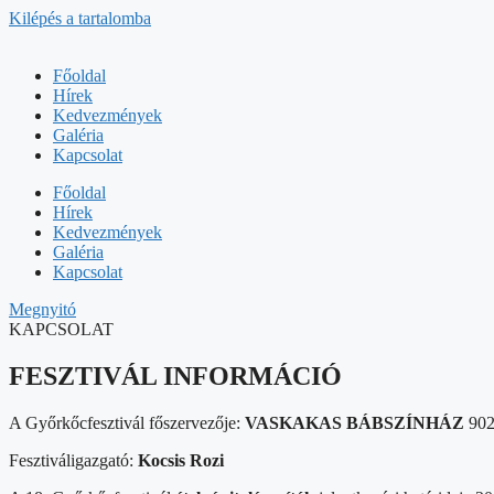
Kilépés a tartalomba
Főoldal
Hírek
Kedvezmények
Galéria
Kapcsolat
Főoldal
Hírek
Kedvezmények
Galéria
Kapcsolat
Megnyitó
KAPCSOLAT
FESZTIVÁL INFORMÁCIÓ
A Győrkőcfesztivál főszervezője:
VASKAKAS BÁBSZÍNHÁZ
902
Fesztiváligazgató:
Kocsis Rozi