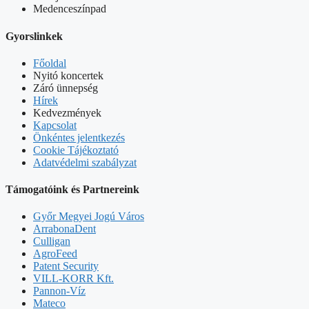
Medenceszínpad
Gyorslinkek
Főoldal
Nyitó koncertek
Záró ünnepség
Hírek
Kedvezmények
Kapcsolat
Önkéntes jelentkezés
Cookie Tájékoztató
Adatvédelmi szabályzat
Támogatóink és Partnereink
Győr Megyei Jogú Város
ArrabonaDent
Culligan
AgroFeed
Patent Security
VILL-KORR Kft.
Pannon-Víz
Mateco