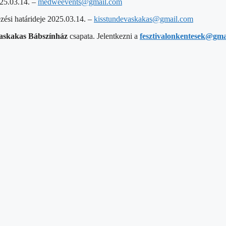
025.03.14. –
medweevents@gmail.com
zési határideje 2025.03.14. –
kisstundevaskakas@gmail.com
askakas Bábszínház
csapata. Jelentkezni a
fesztivalonkentesek@gma