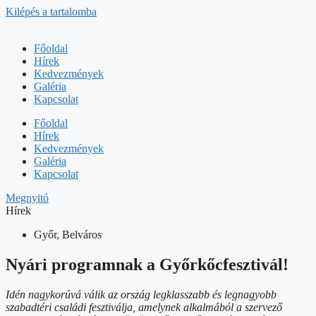
Kilépés a tartalomba
Főoldal
Hírek
Kedvezmények
Galéria
Kapcsolat
Főoldal
Hírek
Kedvezmények
Galéria
Kapcsolat
Megnyitó
Hírek
Győr, Belváros
Nyári programnak a Győrkőcfesztivál!
Idén nagykorúvá válik az ország legklasszabb és legnagyobb
szabadtéri családi fesztiválja, amelynek alkalmából a szervező