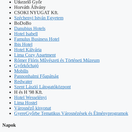
Útkezelő Győr
Horváth Állvány
CSOKI NYUGAT Kft.
Széchenyi István Egyetem
BoDoBo
Danubius Hotels
Hotel Isabell
Famulus Business Hotel
Ibis Hotel
Hotel Kálvária
Lima Cozy Apartment
Rómer Flóris Művészeti és Történeti Múzeum
Győrkőchajó
Mobilis
Pannonhalmi Főapátság
Redwater
Szent László Látogatóközpont
H és H '98 Kft.
Hotel Wesselényi
Lima Hostel
Városnéző kisvonat
GyereGyőrbe Tematikus Városnézések és Élményprogramok
Napok