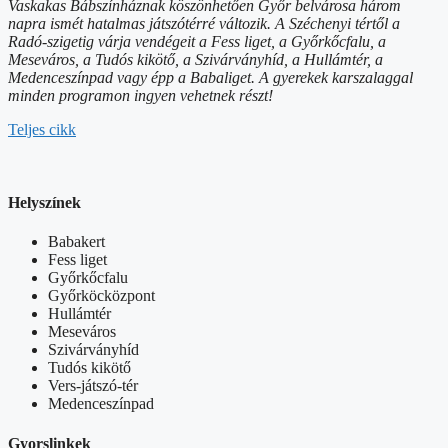
Vaskakas Bábszínháznak köszönhetően Győr belvárosa három
napra ismét hatalmas játszótérré változik. A Széchenyi tértől a
Radó-szigetig várja vendégeit a Fess liget, a Győrkőcfalu, a
Meseváros, a Tudós kikötő, a Szivárványhíd, a Hullámtér, a
Medenceszínpad vagy épp a Babaliget. A gyerekek karszalaggal
minden programon ingyen vehetnek részt!
Teljes cikk
Helyszínek
Babakert
Fess liget
Győrkőcfalu
Győrköcközpont
Hullámtér
Meseváros
Szivárványhíd
Tudós kikötő
Vers-játszó-tér
Medenceszínpad
Gyorslinkek