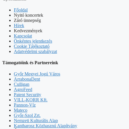
Főoldal
Nyitó koncertek
Záró ünnepség
Hírek
Kedvezmények
Kapcsolat
Önkéntes jelentkezés
Cookie Tájékoztató
Adatvédelmi szabályzat
Támogatóink és Partnereink
Győr Megyei Jogú Város
ArrabonaDent
Culligan
AgroFeed
Patent Security
VILL-KORR Kft.
Pannon-Víz
Mateco
Győr-Szol Zrt.
Nemzeti Kulturális Alap
Kantharosz Közhasznú Alapítvány