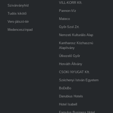
VILL-KORR Kft.
Szivárványhíd
Pannon-Víz
Tudós kikötő
Mateco
Vers-játszó-tér
Győr-Szol Zrt.
Medenceszínpad
Nemzeti Kulturális Alap
Kantharosz Közhasznú
Alapítvány
Útkezelő Győr
Horváth Állvány
CSOKI NYUGAT Kft.
Széchenyi István Egyetem
BoDoBo
Danubius Hotels
Hotel Isabell
Famulus Business Hotel