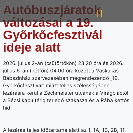
Autóbuszjáratok
változásai a 19.
Győrkőcfesztivál
ideje alatt
2026. július 2-án (csütörtökön) 23.20 óra és 2026.
július 6-án (hétfőn) 04.00 óra között a Vaskakas
Bábszínház szervezésében megrendezendő „19.
Győrkőcfesztivál” miatt teljes szélességében
lezárásra kerül a Zechmeister utcának a Virágpiactól
a Bécsi kapu térig terjedő szakasza és a Rába kettős
híd.
A lezárás teljes időtartama alatt az 1, 1A, 1B, 2B, 11,