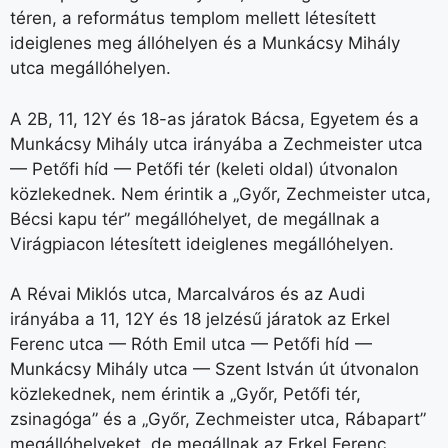
téren, a református templom mellett létesített
ideiglenes meg állóhelyen és a Munkácsy Mihály
utca megállóhelyen.
A 2B, 11, 12Y és 18-as járatok Bácsa, Egyetem és a
Munkácsy Mihály utca irányába a Zechmeister utca
— Petőfi híd — Petőfi tér (keleti oldal) útvonalon
közlekednek. Nem érintik a „Győr, Zechmeister utca,
Bécsi kapu tér” megállóhelyet, de megállnak a
Virágpiacon létesített ideiglenes megállóhelyen.
A Révai Miklós utca, Marcalváros és az Audi
irányába a 11, 12Y és 18 jelzésű járatok az Erkel
Ferenc utca — Róth Emil utca — Petőfi híd —
Munkácsy Mihály utca — Szent István út útvonalon
közlekednek, nem érintik a „Győr, Petőfi tér,
zsinagóga” és a „Győr, Zechmeister utca, Rábapart”
megállóhelyeket, de megállnak az Erkel Ferenc