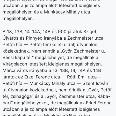
utcában a jelzőlámpa előtt létesített ideiglenes
megállóhelyen és a Munkácsy Mihály utca
megállóhelyen.
A 13, 13B, 14, 14A, 14B és 900 járatok Sziget,
Újváros és Pinnyéd irányába a Zechmeister utca –
Petőfi híd — Petőfi tér (keleti oldal) útvonalon
közlekednek. Nem érintik a „Győr, Zechmeister u.,
Bécsi kapu tér” megállóhelyet, de megállnak a
Virágpiacon létesített ideiglenes megállóhelyen.
Marcalváros irányába a 13, 13B, 14, 14A és 14B
járatok az Erkel Ferenc utca — Róth Emil utca—
Petőfi híd — Munkácsy Mihály utca — Szent István
út útvonalon közlekednek, nem érintik a „Győr, Petőfi
tér, zsinagóga” és a „Győr, Zechmeister utca, Rába-
part” megállóhelyeket, de megállnak az Erkel Ferenc
utcában a jelzőlámpa előtt létesített ideiglenes
megállóhelyen és a Munkácsy Mihály utca