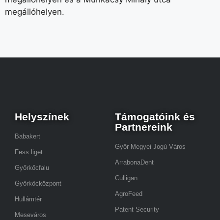
megállóhelyen.
Helyszínek
Támogatóink és
Partnereink
Babakert
Győr Megyei Jogú Város
Fess liget
ArrabonaDent
Győrkőcfalu
Culligan
Győrköcközpont
AgroFeed
Hullámtér
Patent Security
Meseváros