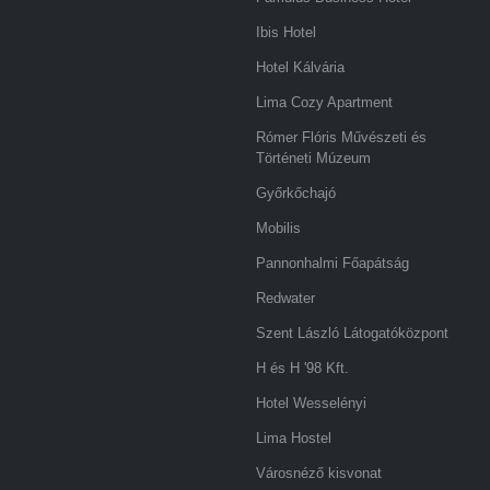
Ibis Hotel
Hotel Kálvária
Lima Cozy Apartment
Rómer Flóris Művészeti és
Történeti Múzeum
Győrkőchajó
Mobilis
Pannonhalmi Főapátság
Redwater
Szent László Látogatóközpont
H és H '98 Kft.
Hotel Wesselényi
Lima Hostel
Városnéző kisvonat