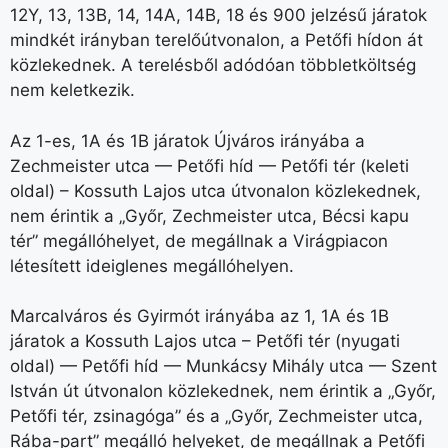
12Y, 13, 13B, 14, 14A, 14B, 18 és 900 jelzésű járatok
mindkét irányban terelőútvonalon, a Petőfi hídon át
közlekednek. A terelésből adódóan többletköltség
nem keletkezik.
Az 1-es, 1A és 1B járatok Újváros irányába a
Zechmeister utca — Petőfi híd — Petőfi tér (keleti
oldal) – Kossuth Lajos utca útvonalon közlekednek,
nem érintik a „Győr, Zechmeister utca, Bécsi kapu
tér” megállóhelyet, de megállnak a Virágpiacon
létesített ideiglenes megállóhelyen.
Marcalváros és Gyirmót irányába az 1, 1A és 1B
járatok a Kossuth Lajos utca – Petőfi tér (nyugati
oldal) — Petőfi híd — Munkácsy Mihály utca — Szent
István út útvonalon közlekednek, nem érintik a „Győr,
Petőfi tér, zsinagóga” és a „Győr, Zechmeister utca,
Rába-part” megálló helyeket, de megállnak a Petőfi