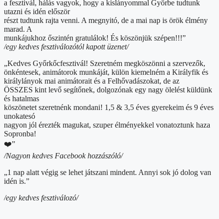
a fesztivál, hálás vagyok, hogy a kislányommal Győrbe tudtunk
utazni és idén először
részt tudtunk rajta venni. A megnyitó, de a mai nap is örök élmény
marad. A
munkájukhoz őszintén gratulálok! És köszönjük szépen!!!”
/egy kedves fesztiválozótól kapott üzenet/
„Kedves Győrkőcfesztivál! Szeretném megköszönni a szervezők,
önkéntesek, animátorok munkáját, külön kiemelném a Királyfik és
királylányok mai animátorait és a Felhővadászokat, de az
ÖSSZES kint levő segítőnek, dolgozónak egy nagy ölelést küldünk
és hatalmas
köszönetet szeretnénk mondani! 1,5 & 3,5 éves gyerekeim és 9 éves
unokatesó
nagyon jól érezték magukat, szuper élményekkel vonatoztunk haza
Sopronba!
❤️”
/Nagyon kedves Facebook hozzászóló/
„1 nap alatt végig se lehet játszani mindent. Annyi sok jó dolog van
idén is.”
/egy kedves fesztiválozó/