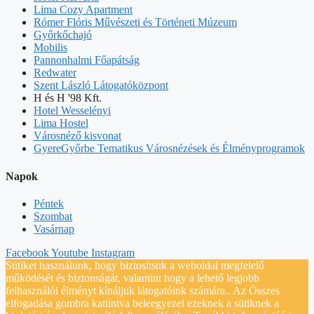
Lima Cozy Apartment
Rómer Flóris Művészeti és Történeti Múzeum
Győrkőchajó
Mobilis
Pannonhalmi Főapátság
Redwater
Szent László Látogatóközpont
H és H '98 Kft.
Hotel Wesselényi
Lima Hostel
Városnéző kisvonat
GyereGyőrbe Tematikus Városnézések és Élményprogramok
Napok
Péntek
Szombat
Vasárnap
Facebook
Youtube
Instagram
Sütiket használunk, hogy biztosítsuk a weboldal megfelelő
működését és biztonságát, valamint hogy a lehető legjobb
felhasználói élményt kínáljuk látogatóink számára.. Az Összes
elfogadása gombra kattintva beleegyezel ezeknek a sütiknek a