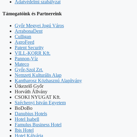
Adatvédelmi szabályzat
Támogatóink és Partnereink
Győr Megyei Jogú Város
ArrabonaDent
Culligan
AgroFeed
Patent Security
VILL-KORR Kft.
Pannon-Víz
Mateco
Győr-Szol Zrt.
Nemzeti Kulturális Alap
Kantharosz Közhasznú Alapítvány
Útkezelő Győr
Horváth Állvány
CSOKI NYUGAT Kft.
Széchenyi István Egyetem
BoDoBo
Danubius Hotels
Hotel Isabell
Famulus Business Hotel
Ibis Hotel
Hotel Kálvária