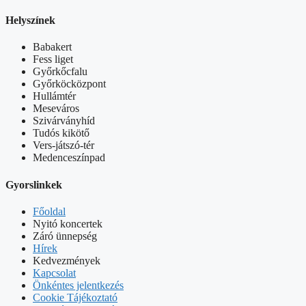
Helyszínek
Babakert
Fess liget
Győrkőcfalu
Győrköcközpont
Hullámtér
Meseváros
Szivárványhíd
Tudós kikötő
Vers-játszó-tér
Medenceszínpad
Gyorslinkek
Főoldal
Nyitó koncertek
Záró ünnepség
Hírek
Kedvezmények
Kapcsolat
Önkéntes jelentkezés
Cookie Tájékoztató