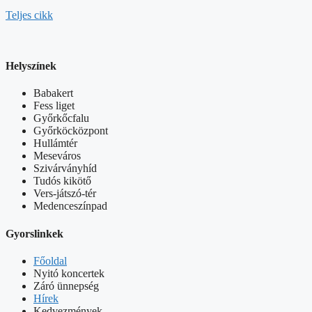
Teljes cikk
Helyszínek
Babakert
Fess liget
Győrkőcfalu
Győrköcközpont
Hullámtér
Meseváros
Szivárványhíd
Tudós kikötő
Vers-játszó-tér
Medenceszínpad
Gyorslinkek
Főoldal
Nyitó koncertek
Záró ünnepség
Hírek
Kedvezmények