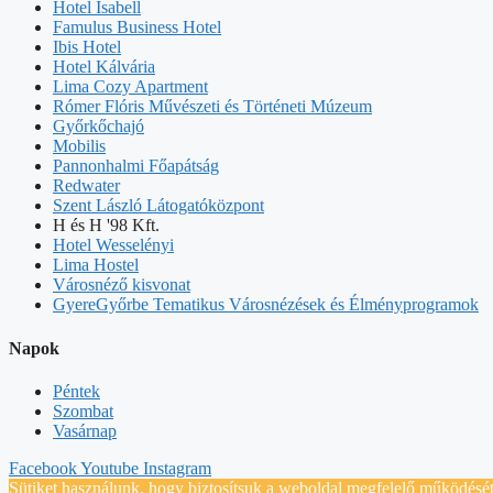
Hotel Isabell
Famulus Business Hotel
Ibis Hotel
Hotel Kálvária
Lima Cozy Apartment
Rómer Flóris Művészeti és Történeti Múzeum
Győrkőchajó
Mobilis
Pannonhalmi Főapátság
Redwater
Szent László Látogatóközpont
H és H '98 Kft.
Hotel Wesselényi
Lima Hostel
Városnéző kisvonat
GyereGyőrbe Tematikus Városnézések és Élményprogramok
Napok
Péntek
Szombat
Vasárnap
Facebook
Youtube
Instagram
Sütiket használunk, hogy biztosítsuk a weboldal megfelelő működését 