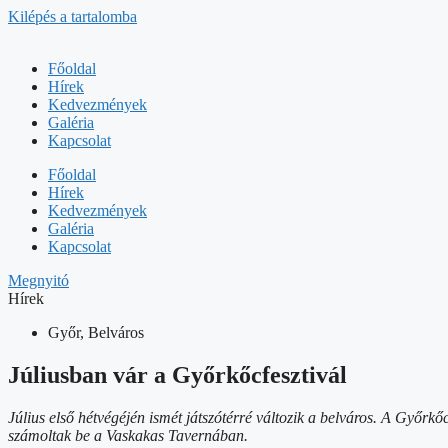
Kilépés a tartalomba
Főoldal
Hírek
Kedvezmények
Galéria
Kapcsolat
Főoldal
Hírek
Kedvezmények
Galéria
Kapcsolat
Megnyitó
Hírek
Győr, Belváros
Júliusban vár a Győrkőcfesztivál
Július első hétvégéjén ismét játszótérré változik a belváros. A Győrk
számoltak be a Vaskakas Tavernában.