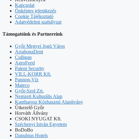
Kapcsolat
Önkéntes jelentkezés
Cookie Tájékoztató
Adatvédelmi szabályzat
Támogatóink és Partnereink
Győr Megyei Jogú Város
ArrabonaDent
Culligan
AgroFeed
Patent Security
VILL-KORR Kft.
Pannon-Víz
Mateco
Győr-Szol Zrt.
Nemzeti Kulturális Alap
Kantharosz Közhasznú Alapítvány
Útkezelő Győr
Horváth Állvány
CSOKI NYUGAT Kft.
Széchenyi István Egyetem
BoDoBo
Danubius Hotels