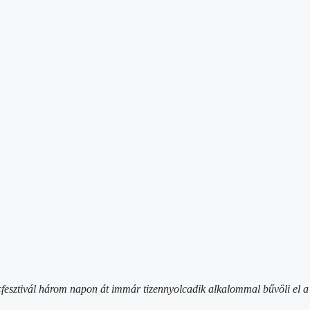
őcfesztivál három napon át immár tizennyolcadik alkalommal bűvöli el a