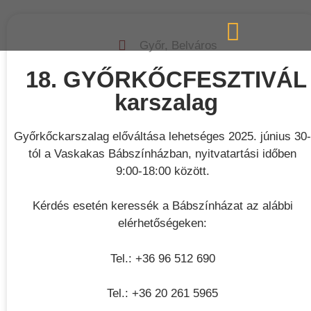
Győr, Belváros
18. GYŐRKŐCFESZTIVÁL
karszalag
Híre
Győrkőckarszalag előváltása lehetséges 2025. június 30-
tól a Vaskakas Bábszínházban, nyitvatartási időben
9:00-18:00 között.
k
Kérdés esetén keressék a Bábszínházat az alábbi
elérhetőségeken:
Tel.: +36 96 512 690
Tel.: +36 20 261 5965