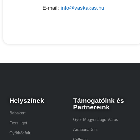
E-mail:
info@vaskakas.hu
Helyszínek
Támogatóink és
Partnereink
Babakert
Győr Megyei Jogú Város
Fess liget
ArrabonaDent
Győrkőcfalu
Culligan