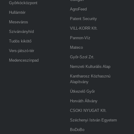
Győrköcközpont
AgroFeed
Hullámtér
Patent Security
Meseváros
VILL-KORR Kft.
Szivárványhíd
Pannon-Víz
Tudós kikötő
Mateco
Vers-játszó-tér
Győr-Szol Zrt.
Medenceszínpad
Nemzeti Kulturális Alap
Kantharosz Közhasznú
Alapítvány
Útkezelő Győr
Horváth Állvány
CSOKI NYUGAT Kft.
Széchenyi István Egyetem
BoDoBo