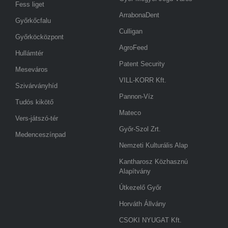
Fess liget
ArrabonaDent
Győrkőcfalu
Culligan
Győrköcközpont
AgroFeed
Hullámtér
Patent Security
Meseváros
VILL-KORR Kft.
Szivárványhíd
Pannon-Víz
Tudós kikötő
Mateco
Vers-játszó-tér
Győr-Szol Zrt.
Medenceszínpad
Nemzeti Kulturális Alap
Kantharosz Közhasznú
Alapítvány
Útkezelő Győr
Horváth Állvány
CSOKI NYUGAT Kft.