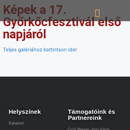
Képek a 17.
Győrkőcfesztivál első
napjáról
Teljes galériához kattintson ide!
Helyszínek
Támogatóink és
Partnereink
Babakert
Győr Megyei Jogú Város