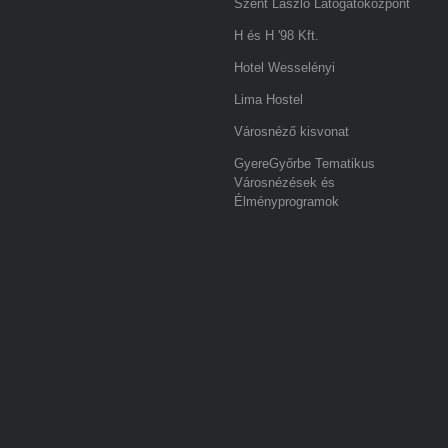
Szent László Látogatóközpont
H és H '98 Kft.
Hotel Wesselényi
Lima Hostel
Városnéző kisvonat
GyereGyőrbe Tematikus
Városnézések és
Élményprogramok