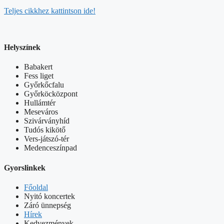
Teljes cikkhez kattintson ide!
Helyszínek
Babakert
Fess liget
Győrkőcfalu
Győrköcközpont
Hullámtér
Meseváros
Szivárványhíd
Tudós kikötő
Vers-játszó-tér
Medenceszínpad
Gyorslinkek
Főoldal
Nyitó koncertek
Záró ünnepség
Hírek
Kedvezmények