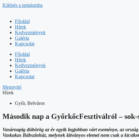
Kilépés a tartalomba
Főoldal
Hírek
Kedvezmények
Galéria
Kapcsolat
Főoldal
Hírek
Kedvezmények
Galéria
Kapcsolat
Megnyitó
Hírek
Győr, Belváros
Második nap a GyőrkőcFesztiválról – sok-s
Vasárnapig dübörög az év egyik legjobban várt eseménye, az ország
Vaskakas Bábszínház, melynek látványos elemei nem csak a kicsike