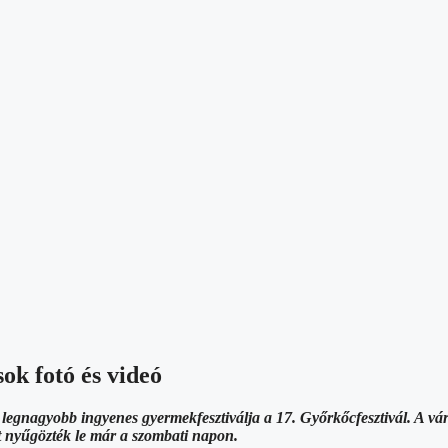
ok fotó és videó
 legnagyobb ingyenes gyermekfesztiválja a 17. Győrkőcfesztivál. A vá
t nyűgözték le már a szombati napon.