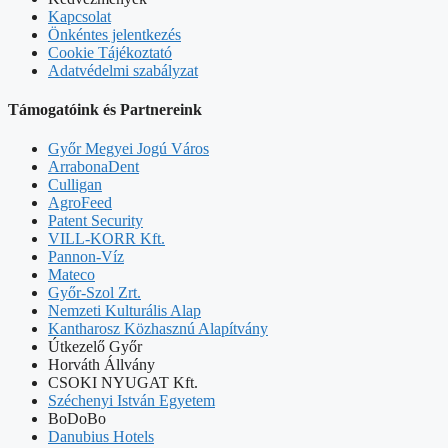
Kapcsolat
Önkéntes jelentkezés
Cookie Tájékoztató
Adatvédelmi szabályzat
Támogatóink és Partnereink
Győr Megyei Jogú Város
ArrabonaDent
Culligan
AgroFeed
Patent Security
VILL-KORR Kft.
Pannon-Víz
Mateco
Győr-Szol Zrt.
Nemzeti Kulturális Alap
Kantharosz Közhasznú Alapítvány
Útkezelő Győr
Horváth Állvány
CSOKI NYUGAT Kft.
Széchenyi István Egyetem
BoDoBo
Danubius Hotels