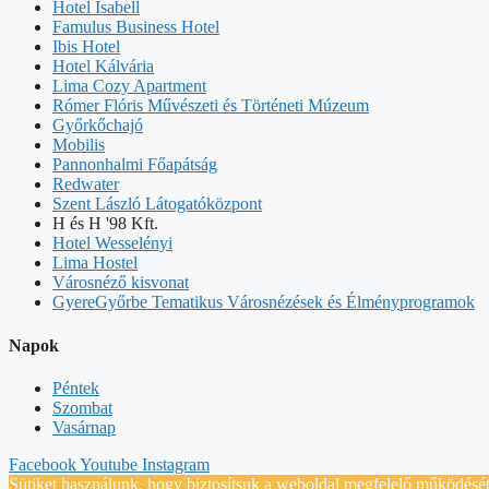
Hotel Isabell
Famulus Business Hotel
Ibis Hotel
Hotel Kálvária
Lima Cozy Apartment
Rómer Flóris Művészeti és Történeti Múzeum
Győrkőchajó
Mobilis
Pannonhalmi Főapátság
Redwater
Szent László Látogatóközpont
H és H '98 Kft.
Hotel Wesselényi
Lima Hostel
Városnéző kisvonat
GyereGyőrbe Tematikus Városnézések és Élményprogramok
Napok
Péntek
Szombat
Vasárnap
Facebook
Youtube
Instagram
Sütiket használunk, hogy biztosítsuk a weboldal megfelelő működését 