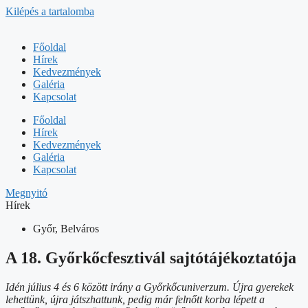
Kilépés a tartalomba
Főoldal
Hírek
Kedvezmények
Galéria
Kapcsolat
Főoldal
Hírek
Kedvezmények
Galéria
Kapcsolat
Megnyitó
Hírek
Győr, Belváros
A 18. Győrkőcfesztivál sajtótájékoztatója
Idén július 4 és 6 között irány a Győrkőcuniverzum. Újra gyerekek
lehettünk, újra játszhattunk, pedig már felnőtt korba lépett a