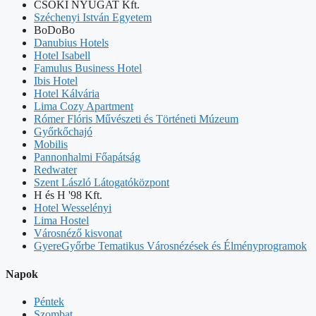
CSOKI NYUGAT Kft.
Széchenyi István Egyetem
BoDoBo
Danubius Hotels
Hotel Isabell
Famulus Business Hotel
Ibis Hotel
Hotel Kálvária
Lima Cozy Apartment
Rómer Flóris Művészeti és Történeti Múzeum
Győrkőchajó
Mobilis
Pannonhalmi Főapátság
Redwater
Szent László Látogatóközpont
H és H '98 Kft.
Hotel Wesselényi
Lima Hostel
Városnéző kisvonat
GyereGyőrbe Tematikus Városnézések és Élményprogramok
Napok
Péntek
Szombat