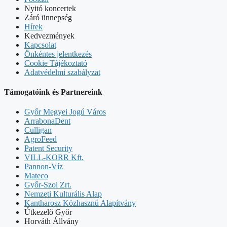
Nyitó koncertek
Záró ünnepség
Hírek
Kedvezmények
Kapcsolat
Önkéntes jelentkezés
Cookie Tájékoztató
Adatvédelmi szabályzat
Támogatóink és Partnereink
Győr Megyei Jogú Város
ArrabonaDent
Culligan
AgroFeed
Patent Security
VILL-KORR Kft.
Pannon-Víz
Mateco
Győr-Szol Zrt.
Nemzeti Kulturális Alap
Kantharosz Közhasznú Alapítvány
Útkezelő Győr
Horváth Állvány