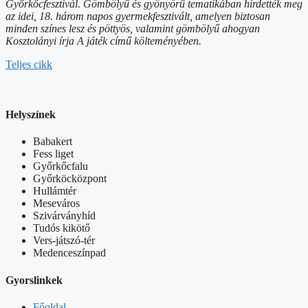
Győrkőcfesztivál. Gömbölyű és gyönyörű tematikában hirdették meg
az idei, 18. három napos gyermekfesztivált, amelyen biztosan
minden színes lesz és pöttyös, valamint gömbölyű ahogyan
Kosztolányi írja A játék című költeményében.
Teljes cikk
Helyszínek
Babakert
Fess liget
Győrkőcfalu
Győrköcközpont
Hullámtér
Meseváros
Szivárványhíd
Tudós kikötő
Vers-játszó-tér
Medenceszínpad
Gyorslinkek
Főoldal