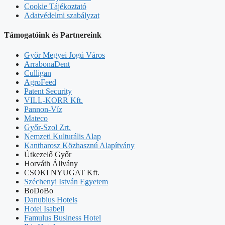
Cookie Tájékoztató
Adatvédelmi szabályzat
Támogatóink és Partnereink
Győr Megyei Jogú Város
ArrabonaDent
Culligan
AgroFeed
Patent Security
VILL-KORR Kft.
Pannon-Víz
Mateco
Győr-Szol Zrt.
Nemzeti Kulturális Alap
Kantharosz Közhasznú Alapítvány
Útkezelő Győr
Horváth Állvány
CSOKI NYUGAT Kft.
Széchenyi István Egyetem
BoDoBo
Danubius Hotels
Hotel Isabell
Famulus Business Hotel