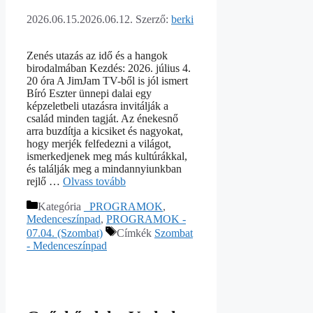
2026.06.15.
2026.06.12.
Szerző:
berki
Zenés utazás az idő és a hangok
birodalmában Kezdés: 2026. július 4.
20 óra A JimJam TV-ből is jól ismert
Bíró Eszter ünnepi dalai egy
képzeletbeli utazásra invitálják a
család minden tagját. Az énekesnő
arra buzdítja a kicsiket és nagyokat,
hogy merjék felfedezni a világot,
ismerkedjenek meg más kultúrákkal,
és találják meg a mindannyiunkban
rejlő …
Olvass tovább
Kategória
_PROGRAMOK
,
Medenceszínpad
,
PROGRAMOK -
07.04. (Szombat)
Címkék
Szombat
- Medenceszínpad