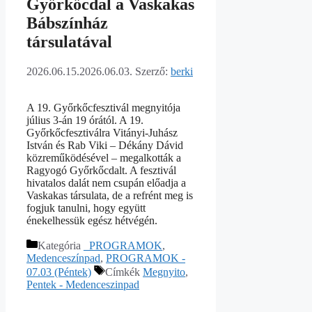
Győrkőcdal a Vaskakas
Bábszínház
társulatával
2026.06.15.
2026.06.03.
Szerző:
berki
A 19. Győrkőcfesztivál megnyitója
július 3-án 19 órától. A 19.
Győrkőcfesztiválra Vitányi-Juhász
István és Rab Viki – Dékány Dávid
közreműködésével – megalkották a
Ragyogó Győrkőcdalt. A fesztivál
hivatalos dalát nem csupán előadja a
Vaskakas társulata, de a refrént meg is
fogjuk tanulni, hogy együtt
énekelhessük egész hétvégén.
Kategória
_PROGRAMOK
,
Medenceszínpad
,
PROGRAMOK -
07.03 (Péntek)
Címkék
Megnyito
,
Pentek - Medenceszinpad