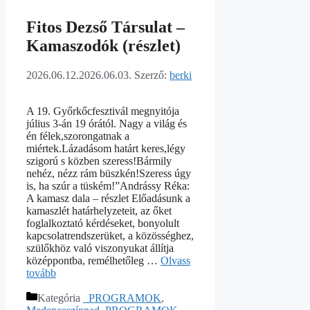
Fitos Dezső Társulat –
Kamaszodók (részlet)
2026.06.12.
2026.06.03.
Szerző:
berki
A 19. Győrkőcfesztivál megnyitója
július 3-án 19 órától. Nagy a világ és
én félek,szorongatnak a
miértek.Lázadásom határt keres,légy
szigorú s közben szeress!Bármily
nehéz, nézz rám büszkén!Szeress úgy
is, ha szúr a tüském!”Andrássy Réka:
A kamasz dala – részlet Előadásunk a
kamaszlét határhelyzeteit, az őket
foglalkoztató kérdéseket, bonyolult
kapcsolatrendszerüket, a közösséghez,
szülőkhöz való viszonyukat állítja
középpontba, remélhetőleg …
Olvass
tovább
Kategória
_PROGRAMOK
,