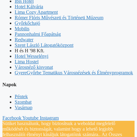
Ibis Hotel
Hotel Kálvária
Lima Cozy Apartment
Rómer Flóris Művészeti és Történeti Múzeum
Győrkőchajó
Mobilis
Pannonhalmi Főapátság
Redwater
Szent László Látogatóközpont
H és H '98 Kft.
Hotel Wesselényi
Lima Hostel
Városnéző kisvonat
GyereGyőrbe Tematikus Városnézések és Élményprogramok
Napok
Péntek
Szombat
Vasárnap
Facebook
Youtube
Instagram
Sütiket használunk, hogy biztosítsuk a weboldal megfelelő
működését és biztonságát, valamint hogy a lehető legjobb
felhasználói élményt kínáljuk látogatóink számára.. Az Összes