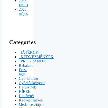
2023.
június
2023.
május
Categories
_JÁTÉKOK
_KEDVEZMÉNYEK
_PROGRAMOK
Babakert
Fess-
liget
Győrkőcfalu
Győrkőcközpont
Helyszínek
HÍREK
Hullámtér
Kedvezmények
Medenceszínpad