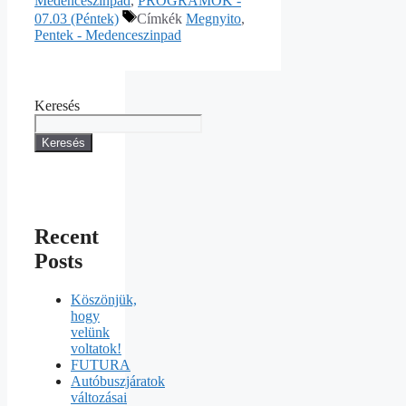
Medenceszínpad
,
PROGRAMOK -
07.03 (Péntek)
Címkék
Megnyito
,
Pentek - Medenceszinpad
Keresés
Keresés
Recent
Posts
Köszönjük,
hogy
velünk
voltatok!
FUTURA
Autóbuszjáratok
változásai