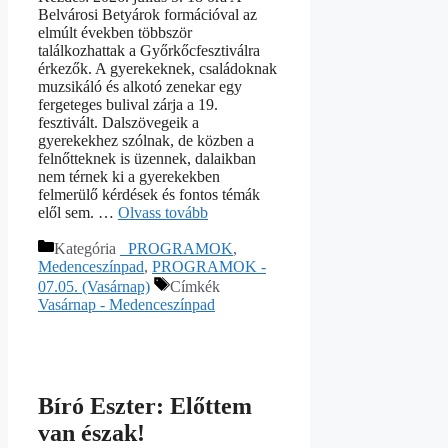
Belvárosi Betyárok formációval az
elmúlt években többször
találkozhattak a Győrkőcfesztiválra
érkezők. A gyerekeknek, családoknak
muzsikáló és alkotó zenekar egy
fergeteges bulival zárja a 19.
fesztivált. Dalszövegeik a
gyerekekhez szólnak, de közben a
felnőtteknek is üzennek, dalaikban
nem térnek ki a gyerekekben
felmerülő kérdések és fontos témák
elől sem. …
Olvass tovább
Kategória
_PROGRAMOK
,
Medenceszínpad
,
PROGRAMOK -
07.05. (Vasárnap)
Címkék
Vasárnap - Medenceszínpad
Bíró Eszter: Előttem
van észak!