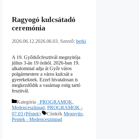
Ragyogó kulcsátadó
ceremónia
2026.06.12.
2026.06.03.
Szerző:
berki
A 19. Győrkőcfesztivál megnyitója
július 3-án 19 órától. 2026-ban 19.
alkalommal adja át Győr város
polgármestere a város kulcsát a
gyerekeknek. Ezzel hivatalosan is
megkezdődik a vasárnap estig tartó
fesztivál.
Kategória
_PROGRAMOK
,
Medenceszínpad
,
PROGRAMOK -
07.03 (Péntek)
Címkék
Megnyito
,
Pentek - Medenceszinpad