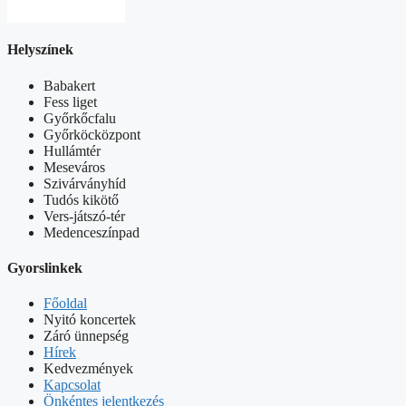
Helyszínek
Babakert
Fess liget
Győrkőcfalu
Győrköcközpont
Hullámtér
Meseváros
Szivárványhíd
Tudós kikötő
Vers-játszó-tér
Medenceszínpad
Gyorslinkek
Főoldal
Nyitó koncertek
Záró ünnepség
Hírek
Kedvezmények
Kapcsolat
Önkéntes jelentkezés