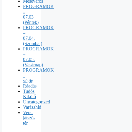
Meseváros
PROGRAMOK
–
07.03
(Péntek)
PROGRAMOK
–
07.04.
(Szombat)
PROGRAMOK
–
07.05.
(Vasárnap)
PROGRAMOK
–
végig
Ráadás
Tudós
Kikötő
Uncategorized
Varázshíd
Vers-
játszó-
tér