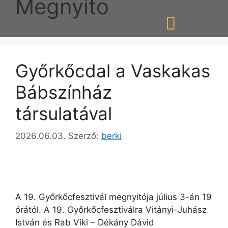
Megnyito
Győrkőcdal a Vaskakas
Bábszínház
társulatával
2026.06.03.
Szerző:
berki
A 19. Győrkőcfesztivál megnyitója július 3-án 19
órától. A 19. Győrkőcfesztiválra Vitányi-Juhász
István és Rab Viki – Dékány Dávid