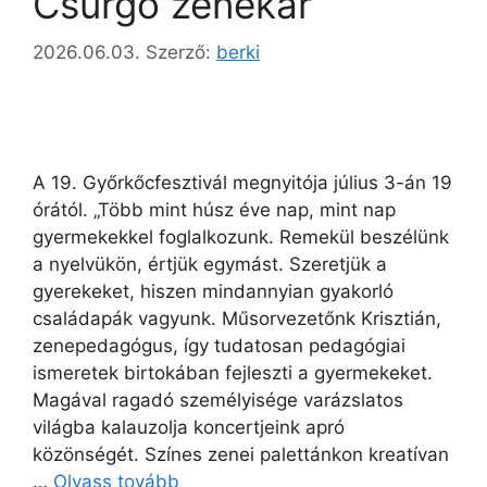
Csurgó zenekar
2026.06.03.
Szerző:
berki
A 19. Győrkőcfesztivál megnyitója július 3-án 19
órától. „Több mint húsz éve nap, mint nap
gyermekekkel foglalkozunk. Remekül beszélünk
a nyelvükön, értjük egymást. Szeretjük a
gyerekeket, hiszen mindannyian gyakorló
családapák vagyunk. Műsorvezetőnk Krisztián,
zenepedagógus, így tudatosan pedagógiai
ismeretek birtokában fejleszti a gyermekeket.
Magával ragadó személyisége varázslatos
világba kalauzolja koncertjeink apró
közönségét. Színes zenei palettánkon kreatívan
…
Olvass tovább