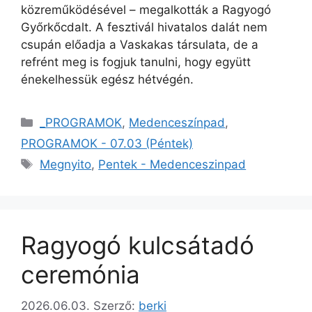
közreműködésével – megalkották a Ragyogó
Győrkőcdalt. A fesztivál hivatalos dalát nem
csupán előadja a Vaskakas társulata, de a
refrént meg is fogjuk tanulni, hogy együtt
énekelhessük egész hétvégén.
_PROGRAMOK
,
Medenceszínpad
,
PROGRAMOK - 07.03 (Péntek)
Megnyito
,
Pentek - Medenceszinpad
Ragyogó kulcsátadó
ceremónia
2026.06.03.
Szerző:
berki