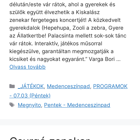
délután/este vár rátok, ahol a gyerekek és
szülők együtt élvezhetik a Kiskalász
zenekar fergeteges koncertjét! A közkedvelt
gyerekdalok (Hepehupa, Zooli a zebra, Gyere
az Állatkertbe! Palacsinta mellett sok-sok tánc
vár rátok. Interaktív, játékos műsorral
kiegészülve, garantáltan megmozgatják a
kicsiket és nagyokat egyaránt.” Varga Bori …
Olvass tovább
_JÁTÉKOK
,
Medenceszínpad
,
PROGRAMOK
- 07.03 (Péntek)
Megnyito
,
Pentek - Medenceszinpad