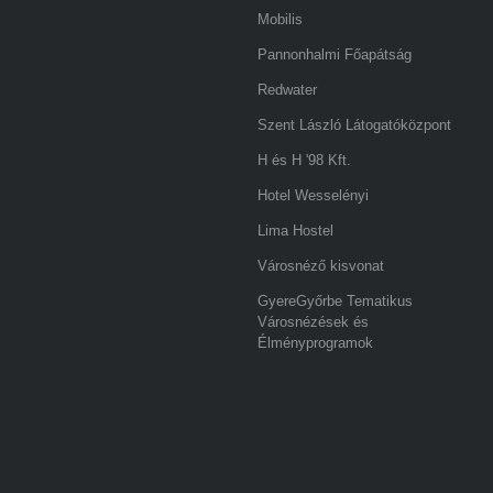
Mobilis
Pannonhalmi Főapátság
Redwater
Szent László Látogatóközpont
H és H '98 Kft.
Hotel Wesselényi
Lima Hostel
Városnéző kisvonat
GyereGyőrbe Tematikus
Városnézések és
Élményprogramok