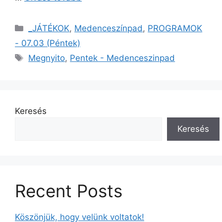
_JÁTÉKOK
,
Medenceszínpad
,
PROGRAMOK
- 07.03 (Péntek)
Megnyito
,
Pentek - Medenceszinpad
Keresés
Keresés
Recent Posts
Köszönjük, hogy velünk voltatok!