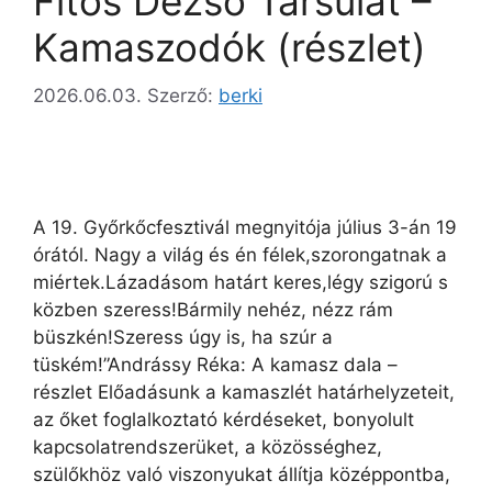
Fitos Dezső Társulat –
Kamaszodók (részlet)
2026.06.03.
Szerző:
berki
A 19. Győrkőcfesztivál megnyitója július 3-án 19
órától. Nagy a világ és én félek,szorongatnak a
miértek.Lázadásom határt keres,légy szigorú s
közben szeress!Bármily nehéz, nézz rám
büszkén!Szeress úgy is, ha szúr a
tüském!”Andrássy Réka: A kamasz dala –
részlet Előadásunk a kamaszlét határhelyzeteit,
az őket foglalkoztató kérdéseket, bonyolult
kapcsolatrendszerüket, a közösséghez,
szülőkhöz való viszonyukat állítja középpontba,