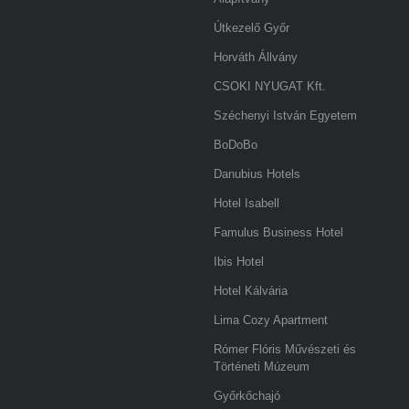
Útkezelő Győr
Horváth Állvány
CSOKI NYUGAT Kft.
Széchenyi István Egyetem
BoDoBo
Danubius Hotels
Hotel Isabell
Famulus Business Hotel
Ibis Hotel
Hotel Kálvária
Lima Cozy Apartment
Rómer Flóris Művészeti és
Történeti Múzeum
Győrkőchajó