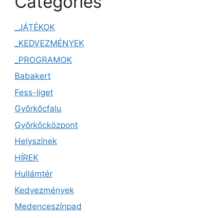
Categories
_JÁTÉKOK
_KEDVEZMÉNYEK
_PROGRAMOK
Babakert
Fess-liget
Győrkőcfalu
Győrkőcközpont
Helyszínek
HÍREK
Hullámtér
Kedvezmények
Medenceszínpad