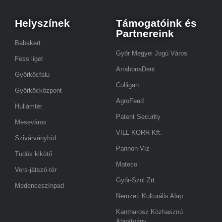
Helyszínek
Támogatóink és
Partnereink
Babakert
Győr Megyei Jogú Város
Fess liget
ArrabonaDent
Győrkőcfalu
Culligan
Győrköcközpont
AgroFeed
Hullámtér
Patent Security
Meseváros
VILL-KORR Kft.
Szivárványhíd
Pannon-Víz
Tudós kikötő
Mateco
Vers-játszó-tér
Győr-Szol Zrt.
Medenceszínpad
Nemzeti Kulturális Alap
Kantharosz Közhasznú
Alapítvány