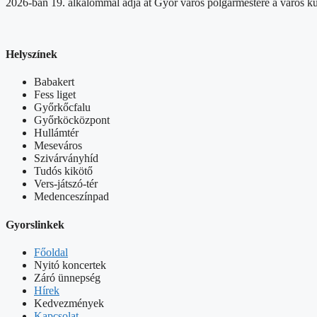
2026-ban 19. alkalommal adja át Győr város polgármestere a város kul
Helyszínek
Babakert
Fess liget
Győrkőcfalu
Győrköcközpont
Hullámtér
Meseváros
Szivárványhíd
Tudós kikötő
Vers-játszó-tér
Medenceszínpad
Gyorslinkek
Főoldal
Nyitó koncertek
Záró ünnepség
Hírek
Kedvezmények
Kapcsolat