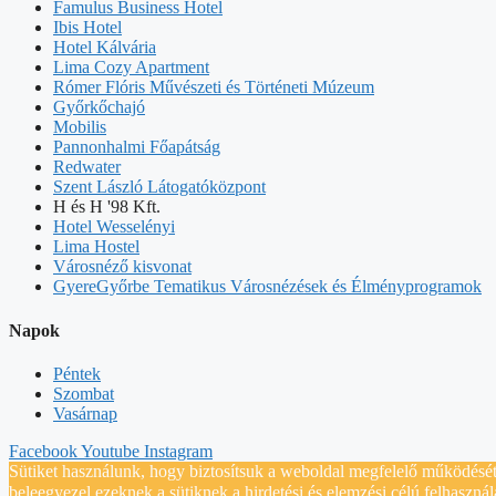
Famulus Business Hotel
Ibis Hotel
Hotel Kálvária
Lima Cozy Apartment
Rómer Flóris Művészeti és Történeti Múzeum
Győrkőchajó
Mobilis
Pannonhalmi Főapátság
Redwater
Szent László Látogatóközpont
H és H '98 Kft.
Hotel Wesselényi
Lima Hostel
Városnéző kisvonat
GyereGyőrbe Tematikus Városnézések és Élményprogramok
Napok
Péntek
Szombat
Vasárnap
Facebook
Youtube
Instagram
Sütiket használunk, hogy biztosítsuk a weboldal megfelelő működését 
beleegyezel ezeknek a sütiknek a hirdetési és elemzési célú felhaszná