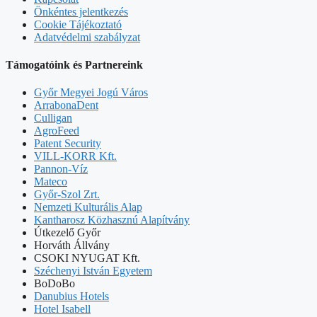
Önkéntes jelentkezés
Cookie Tájékoztató
Adatvédelmi szabályzat
Támogatóink és Partnereink
Győr Megyei Jogú Város
ArrabonaDent
Culligan
AgroFeed
Patent Security
VILL-KORR Kft.
Pannon-Víz
Mateco
Győr-Szol Zrt.
Nemzeti Kulturális Alap
Kantharosz Közhasznú Alapítvány
Útkezelő Győr
Horváth Állvány
CSOKI NYUGAT Kft.
Széchenyi István Egyetem
BoDoBo
Danubius Hotels
Hotel Isabell