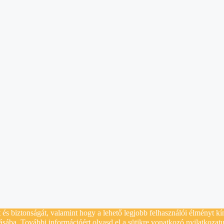
és biztonságát, valamint hogy a lehető legjobb felhasználói élményt kí
lásába. További információért olvasd el a sütikre vonatkozó nyilatkozat