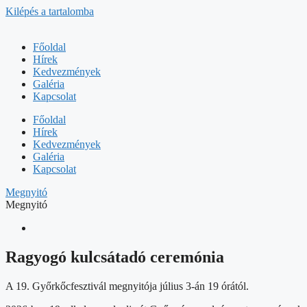
Kilépés a tartalomba
Főoldal
Hírek
Kedvezmények
Galéria
Kapcsolat
Főoldal
Hírek
Kedvezmények
Galéria
Kapcsolat
Megnyitó
Megnyitó
Ragyogó kulcsátadó ceremónia
A 19. Győrkőcfesztivál megnyitója július 3-án 19 órától.