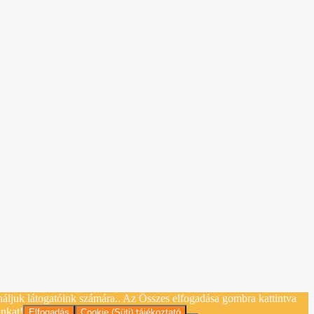
náljuk látogatóink számára.. Az Összes elfogadása gombra kattintva
unkat!
Elfogadás
Cookie (Süti) tájékoztató