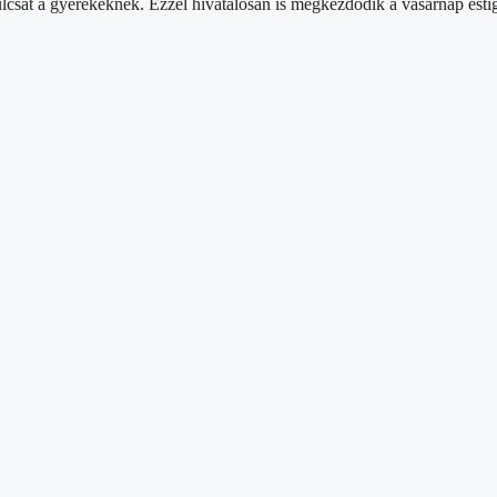
csát a gyerekeknek. Ezzel hivatalosan is megkezdődik a vasárnap estig t