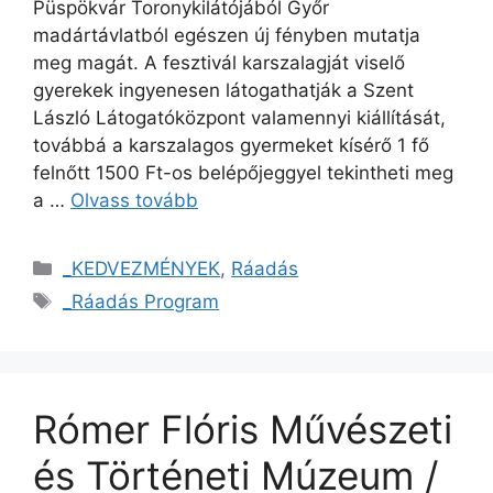
Püspökvár Toronykilátójából Győr
madártávlatból egészen új fényben mutatja
meg magát. A fesztivál karszalagját viselő
gyerekek ingyenesen látogathatják a Szent
László Látogatóközpont valamennyi kiállítását,
továbbá a karszalagos gyermeket kísérő 1 fő
felnőtt 1500 Ft-os belépőjeggyel tekintheti meg
a …
Olvass tovább
_KEDVEZMÉNYEK
,
Ráadás
_Ráadás Program
Rómer Flóris Művészeti
és Történeti Múzeum /