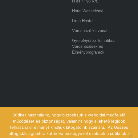
H és H '98 Kft.
Hotel Wesselényi
Lima Hostel
Városnéző kisvonat
GyereGyőrbe Tematikus
Városnézések és
Élményprogramok
Sütiket használunk, hogy biztosítsuk a weboldal megfelelő
működését és biztonságát, valamint hogy a lehető legjobb
felhasználói élményt kínáljuk látogatóink számára.. Az Összes
elfogadása gombra kattintva beleegyezel ezeknek a sütiknek a