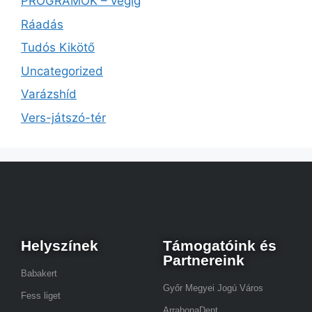
PROGRAMOK – végig
Ráadás
Tudós Kikötő
Uncategorized
Varázshíd
Vers-játszó-tér
Helyszínek
Támogatóink és
Partnereink
Babakert
Győr Megyei Jogú Város
Fess liget
ArrabonaDent