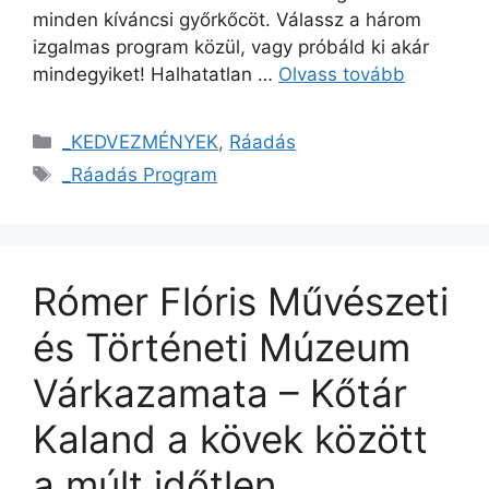
minden kíváncsi győrkőcöt. Válassz a három
izgalmas program közül, vagy próbáld ki akár
mindegyiket! Halhatatlan …
Olvass tovább
_KEDVEZMÉNYEK
,
Ráadás
_Ráadás Program
Rómer Flóris Művészeti
és Történeti Múzeum
Várkazamata – Kőtár
Kaland a kövek között
a múlt időtlen