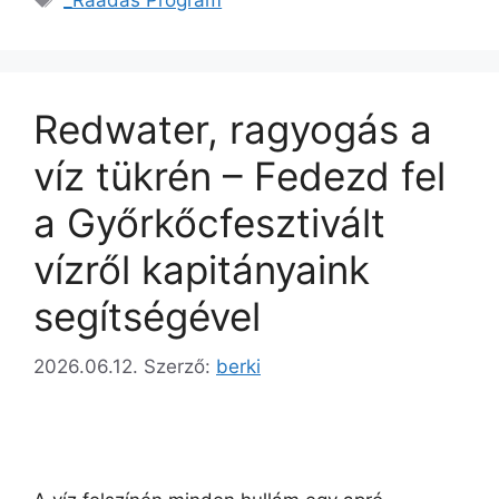
_Ráadás Program
Redwater, ragyogás a
víz tükrén – Fedezd fel
a Győrkőcfesztivált
vízről kapitányaink
segítségével
2026.06.12.
Szerző:
berki