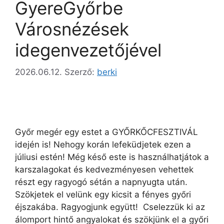
GyereGyőrbe
Városnézések
idegenvezetőjével
2026.06.12.
Szerző:
berki
Győr megér egy estet a GYŐRKŐCFESZTIVÁL
idején is! Nehogy korán lefeküdjetek ezen a
júliusi estén! Még késő este is használhatjátok a
karszalagokat és kedvezményesen vehettek
részt egy ragyogó sétán a napnyugta után.
Szökjetek el velünk egy kicsit a fényes győri
éjszakába. Ragyogjunk együtt! Cselezzük ki az
álomport hintő angyalokat és szökjünk el a győri