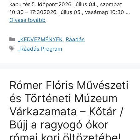
kapu tér 5. Időpont:2026. július 04., szombat
10:30 – 17:302026. július 05., vasárnap 10:30 …
Olvass tovább
_KEDVEZMÉNYEK
,
Ráadás
_Ráadás Program
Rómer Flóris Művészeti
és Történeti Múzeum
Várkazamata – Kőtár /
Bújj a ragyogó ókor
római kori öltözetébe!