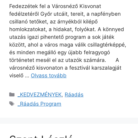
Fedezzétek fel a Városnéző Kisvonat
fedélzetéről Győr utcáit, tereit, a napfényben
csillanó tetőket, az árnyékból kilépő
homlokzatokat, a hidakat, folyókat. A könnyed
utazás igazi pihentető program a sok játék
között, ahol a város maga válik csillagtérképpé,
és minden megálló egy újabb felragyogó
történetet mesél el az utazók számára. A
városnéző kisvonaton a fesztivál karszalagját
viselő …
Olvass tovább
_KEDVEZMÉNYEK
,
Ráadás
_Ráadás Program