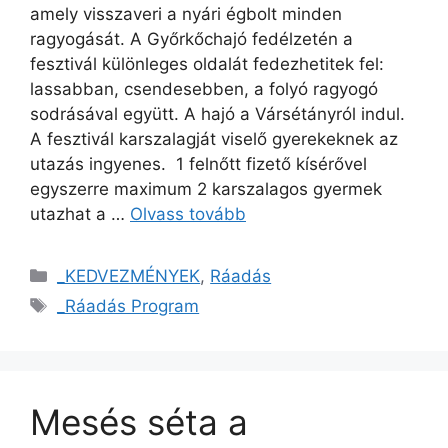
amely visszaveri a nyári égbolt minden
ragyogását. A Győrkőchajó fedélzetén a
fesztivál különleges oldalát fedezhetitek fel:
lassabban, csendesebben, a folyó ragyogó
sodrásával együtt. A hajó a Vársétányról indul.
A fesztivál karszalagját viselő gyerekeknek az
utazás ingyenes. 1 felnőtt fizető kísérővel
egyszerre maximum 2 karszalagos gyermek
utazhat a …
Olvass tovább
_KEDVEZMÉNYEK
,
Ráadás
_Ráadás Program
Mesés séta a