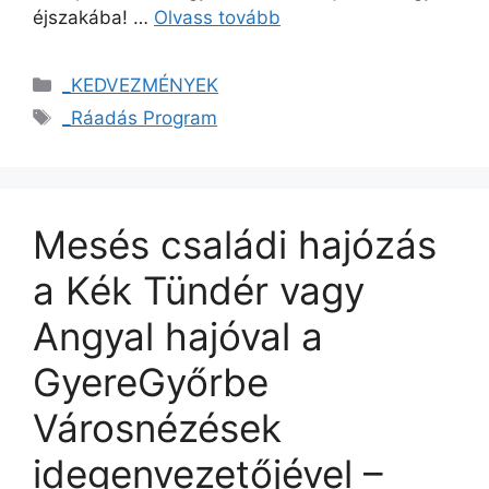
éjszakába! …
Olvass tovább
_KEDVEZMÉNYEK
_Ráadás Program
Mesés családi hajózás
a Kék Tündér vagy
Angyal hajóval a
GyereGyőrbe
Városnézések
idegenvezetőjével –