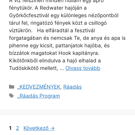
A víz felszínén minden hullám egy apró
fénytükör. A Redwater hajóján a
Győrkőcfesztivál egy különleges nézőpontból
tárul fel, ringatózó fények közt a csillogó
víztükrön. Ha elfáradtál a fesztivál
forgatagában és nemcsak Te, de anya és apa is
pihenne egy kicsit, pattanjatok hajóba, és
bízzátok magatokat Hook kapitányra.
Kikötőnkből elindulva a hajó elhalad a
Tudóskikötő mellett, …
Olvass tovább
_KEDVEZMÉNYEK
,
Ráadás
_Ráadás Program
1
2
Következő
→