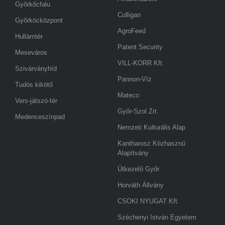
Győrkőcfalu
Culligan
Győrköcközpont
AgroFeed
Hullámtér
Patent Security
Meseváros
VILL-KORR Kft.
Szivárványhíd
Pannon-Víz
Tudós kikötő
Mateco
Vers-játszó-tér
Győr-Szol Zrt.
Medenceszínpad
Nemzeti Kulturális Alap
Kantharosz Közhasznú
Alapítvány
Útkezelő Győr
Horváth Állvány
CSOKI NYUGAT Kft.
Széchenyi István Egyetem