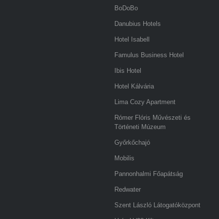
BoDoBo
Danubius Hotels
Hotel Isabell
Famulus Business Hotel
Ibis Hotel
Hotel Kálvária
Lima Cozy Apartment
Rómer Flóris Művészeti és
Történeti Múzeum
Győrkőchajó
Mobilis
Pannonhalmi Főapátság
Redwater
Szent László Látogatóközpont