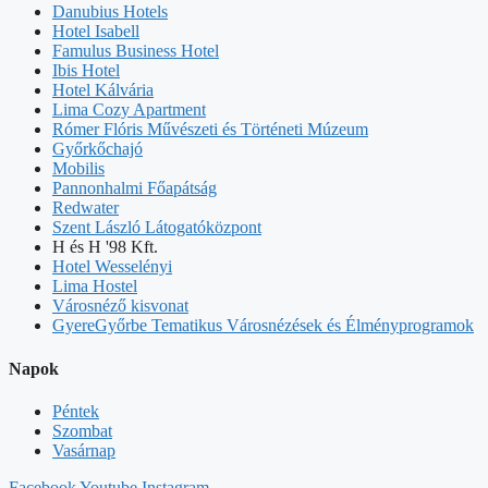
Danubius Hotels
Hotel Isabell
Famulus Business Hotel
Ibis Hotel
Hotel Kálvária
Lima Cozy Apartment
Rómer Flóris Művészeti és Történeti Múzeum
Győrkőchajó
Mobilis
Pannonhalmi Főapátság
Redwater
Szent László Látogatóközpont
H és H '98 Kft.
Hotel Wesselényi
Lima Hostel
Városnéző kisvonat
GyereGyőrbe Tematikus Városnézések és Élményprogramok
Napok
Péntek
Szombat
Vasárnap
Facebook
Youtube
Instagram