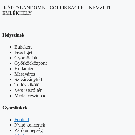
KÁPTALANDOMB – COLLIS SACER – NEMZETI
EMLÉKHELY
Helyszínek
Babakert
Fess liget
Győrkőcfalu
Győrköcközpont
Hullámtér
Meseváros
Szivárványhíd
Tudós kikötő
Vers-játszó-tér
Medenceszínpad
Gyorslinkek
Főoldal
Nyitó koncertek
Záró ünnepség