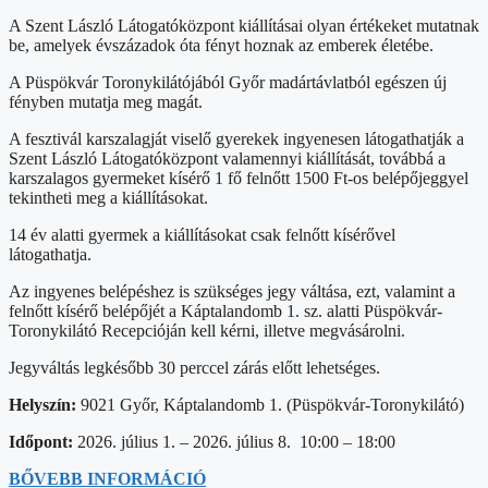
A Szent László Látogatóközpont kiállításai olyan értékeket mutatnak
be, amelyek évszázadok óta fényt hoznak az emberek életébe.
A Püspökvár Toronykilátójából Győr madártávlatból egészen új
fényben mutatja meg magát.
A fesztivál karszalagját viselő gyerekek ingyenesen látogathatják a
Szent László Látogatóközpont valamennyi kiállítását, továbbá a
karszalagos gyermeket kísérő 1 fő felnőtt 1500 Ft-os belépőjeggyel
tekintheti meg a kiállításokat.
14 év alatti gyermek a kiállításokat csak felnőtt kísérővel
látogathatja.
Az ingyenes belépéshez is szükséges jegy váltása, ezt, valamint a
felnőtt kísérő belépőjét a Káptalandomb 1. sz. alatti Püspökvár-
Toronykilátó Recepcióján kell kérni, illetve megvásárolni.
Jegyváltás legkésőbb 30 perccel zárás előtt lehetséges.
Helyszín:
9021 Győr, Káptalandomb 1. (Püspökvár-Toronykilátó)
Időpont:
2026. július 1. – 2026. július 8. 10:00 – 18:00
BŐVEBB INFORMÁCIÓ