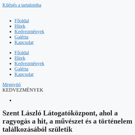
Kilépés a tartalomba
Főoldal
Hírek
Kedvezmények
Galéria
Kapcsolat
Főoldal
Hírek
Kedvezmények
Galéria
Kapcsolat
Megnyitó
KEDVEZMÉNYEK
Szent László Látogatóközpont, ahol a
ragyogás a hit, a művészet és a történelem
találkozásából születik