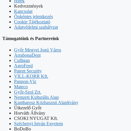
Hírek
Kedvezmények
Kapcsolat
Önkéntes jelentkezés
Cookie Tájékoztató
Adatvédelmi szabályzat
Támogatóink és Partnereink
Győr Megyei Jogú Város
ArrabonaDent
Culligan
AgroFeed
Patent Security
VILL-KORR Kft.
Pannon-Víz
Mateco
Győr-Szol Zrt.
Nemzeti Kulturális Alap
Kantharosz Közhasznú Alapítvány
Útkezelő Győr
Horváth Állvány
CSOKI NYUGAT Kft.
Széchenyi István Egyetem
BoDoBo