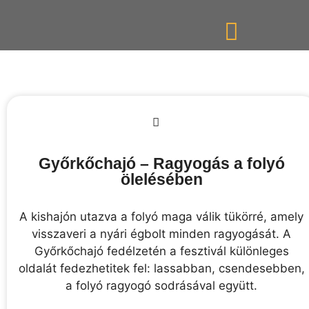
Győrkőchajó – Ragyogás a folyó
ölelésében
KEDVEZMÉNYEK
A kishajón utazva a folyó maga válik tükörré, amely
visszaveri a nyári égbolt minden ragyogását. A
Győrkőchajó fedélzetén a fesztivál különleges
oldalát fedezhetitek fel: lassabban, csendesebben,
a folyó ragyogó sodrásával együtt.