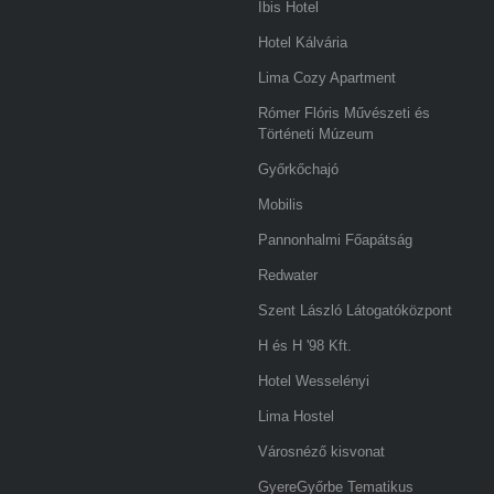
Ibis Hotel
Hotel Kálvária
Lima Cozy Apartment
Rómer Flóris Művészeti és
Történeti Múzeum
Győrkőchajó
Mobilis
Pannonhalmi Főapátság
Redwater
Szent László Látogatóközpont
H és H '98 Kft.
Hotel Wesselényi
Lima Hostel
Városnéző kisvonat
GyereGyőrbe Tematikus