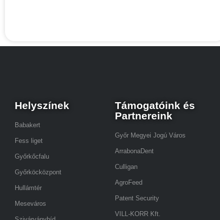
Helyszínek
Támogatóink és
Partnereink
Babakert
Győr Megyei Jogú Város
Fess liget
ArrabonaDent
Győrkőcfalu
Culligan
Győrköcközpont
AgroFeed
Hullámtér
Patent Security
Meseváros
VILL-KORR Kft.
Szivárványhíd