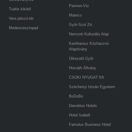
Pannon-Víz
Tudós kikötő
Mateco
Vers-játszó-tér
Győr-Szol Zrt.
Medenceszínpad
Nemzeti Kulturális Alap
Kantharosz Közhasznú
Alapítvány
Útkezelő Győr
Horváth Állvány
CSOKI NYUGAT Kft.
Széchenyi István Egyetem
BoDoBo
Danubius Hotels
Hotel Isabell
Famulus Business Hotel