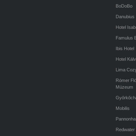
BoDoBo
Danubius 
Hotel Isab
Famulus B
Ibis Hotel
Hotel Kálv
Lima Coz
Rómer Fló
Múzeum
Győrkőch
Mobilis
Pannonha
Redwater