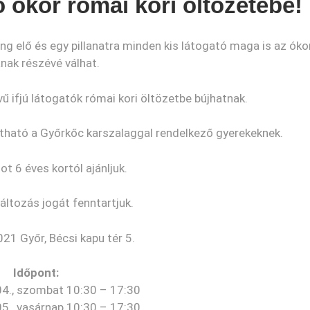
ó ókor római kori öltözetébe!
g elő és egy pillanatra minden kis látogató maga is az óko
ának részévé válhat.
ű ifjú látogatók római kori öltözetbe bújhatnak.
gatható a Győrkőc karszalaggal rendelkező gyerekeknek.
t 6 éves kortól ajánljuk.
ltozás jogát fenntartjuk.
21 Győr, Bécsi kapu tér 5.
Időpont:
 04., szombat 10:30 – 17:30
05., vasárnap 10:30 – 17:30