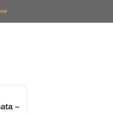
olat
ata –