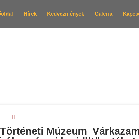
oldal
Hírek
Kedvezmények
Galéria
Kapcs
s Történeti Múzeum Várkazam