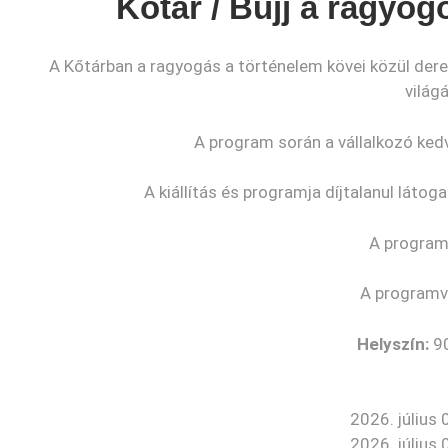
Kőtár / Bújj a ragyog
KEDVEZMÉNYE
A Kőtárban a ragyogás a történelem kövei közül deren
K
világ
A program során a vállalkozó kedv
A kiállítás és programja díjtalanul láto
A programo
A programvá
Helyszín:
90
2026. július
2026. július 