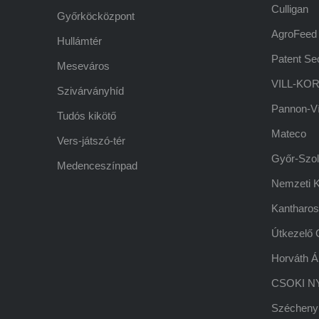
Culligan
Győrköcközpont
AgroFeed
Hullámtér
Patent Sec
Meseváros
VILL-KOR
Szivárványhíd
Pannon-V
Tudós kikötő
Mateco
Vers-játszó-tér
Győr-Szol 
Medenceszínpad
Nemzeti Ku
Kantharos
Útkezelő 
Horváth Á
CSOKI NY
Széchenyi