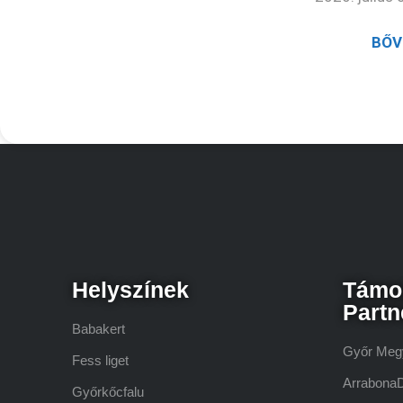
BŐV
Helyszínek
Támo
Partn
Babakert
Győr Meg
Fess liget
Arrabona
Győrkőcfalu