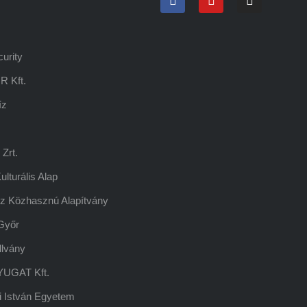
urity
R Kft.
íz
Zrt.
lturális Alap
z Közhasznú Alapítvány
Győr
llvány
UGAT Kft.
 István Egyetem