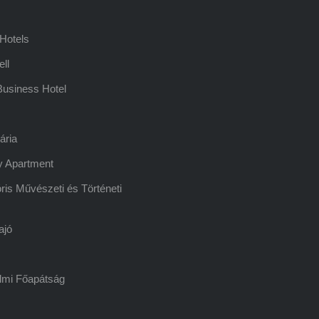
Hotels
ell
usiness Hotel
ária
y Apartment
ris Művészeti és Történeti
ajó
lmi Főapátság