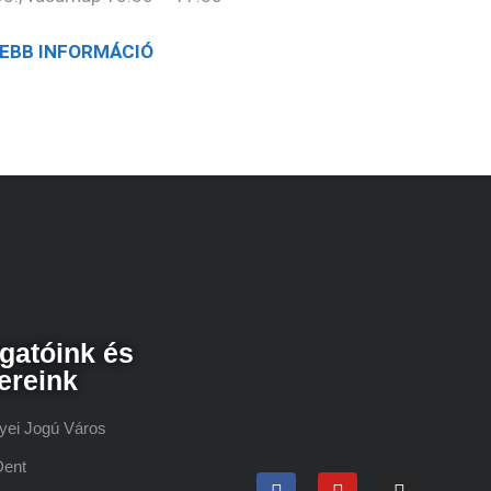
EBB INFORMÁCIÓ
gatóink és
ereink
yei Jogú Város
Dent