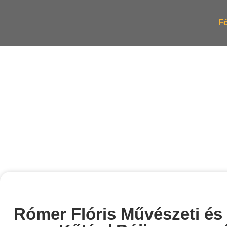
Fő
Rómer Flóris Művészeti é