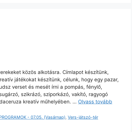
erekeket közös alkotásra. Címlapot készítünk,
kreatív játékokat készítünk, célunk, hogy egy pazar,
udsz verset és mesét írni a pompás, fénylő,
sugárzó, szikrázó, sziporkázó, vakító, ragyogó
sodaceruza kreatív műhelyében. …
Olvass tovább
PROGRAMOK - 07.05. (Vasárnap)
,
Vers-játszó-tér