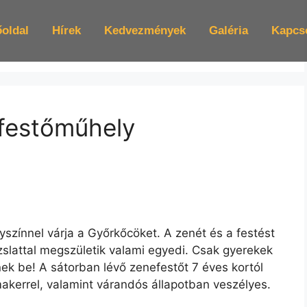
oldal
Hírek
Kedvezmények
Galéria
Kapcs
efestőműhely
színnel várja a Győrkőcöket. A zenét és a festést
slattal megszületik valami egyedi. Csak gyerekek
ek be! A sátorban lévő zenefestőt 7 éves kortól
makerrel, valamint várandós állapotban veszélyes.