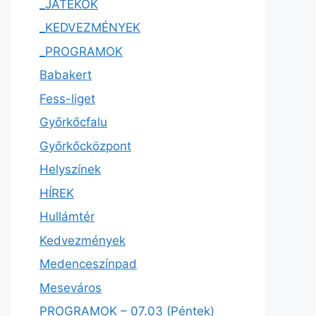
_JÁTÉKOK
_KEDVEZMÉNYEK
_PROGRAMOK
Babakert
Fess-liget
Győrkőcfalu
Győrkőcközpont
Helyszínek
HÍREK
Hullámtér
Kedvezmények
Medenceszínpad
Meseváros
PROGRAMOK – 07.03 (Péntek)