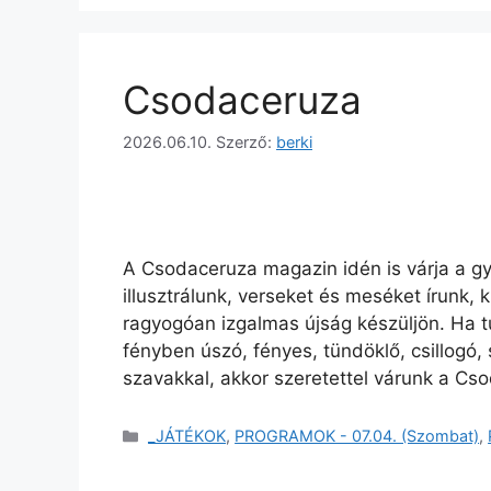
Csodaceruza
2026.06.10.
Szerző:
berki
A Csodaceruza magazin idén is várja a gy
illusztrálunk, verseket és meséket írunk, 
ragyogóan izgalmas újság készüljön. Ha t
fényben úszó, fényes, tündöklő, csillogó, 
szavakkal, akkor szeretettel várunk a C
_JÁTÉKOK
,
PROGRAMOK - 07.04. (Szombat)
,