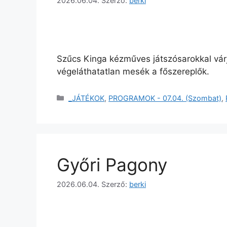
2026.06.04.
Szerző:
berki
Szűcs Kinga kézműves játszósarokkal várj
végeláthatatlan mesék a főszereplők.
_JÁTÉKOK
,
PROGRAMOK - 07.04. (Szombat)
,
Győri Pagony
2026.06.04.
Szerző:
berki