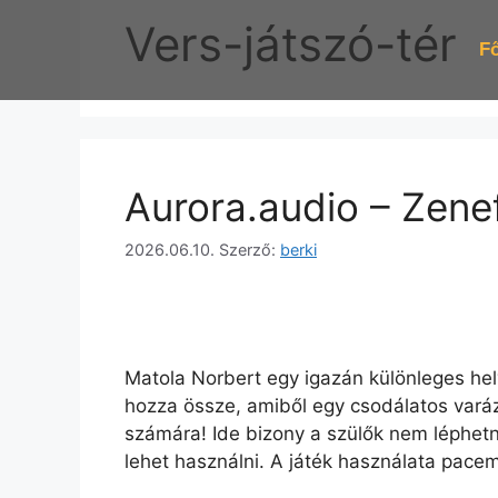
Vers-játszó-tér
Fő
Aurora.audio – Zen
2026.06.10.
Szerző:
berki
Matola Norbert egy igazán különleges hely
hozza össze, amiből egy csodálatos varáz
számára! Ide bizony a szülők nem léphetn
lehet használni. A játék használata pace