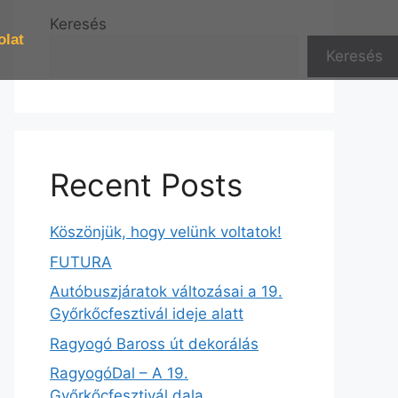
Keresés
olat
Keresés
Recent Posts
Köszönjük, hogy velünk voltatok!
FUTURA
Autóbuszjáratok változásai a 19.
Győrkőcfesztivál ideje alatt
Ragyogó Baross út dekorálás
RagyogóDal – A 19.
Győrkőcfesztivál dala