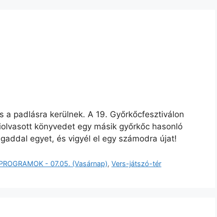
s a padlásra kerülnek. A 19. Győrkőcfesztiválon
iolvasott könyvedet egy másik győrkőc hasonló
agaddal egyet, és vigyél el egy számodra újat!
PROGRAMOK - 07.05. (Vasárnap)
,
Vers-játszó-tér