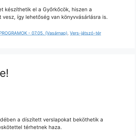
 készíthetik el a Győrkőcök, hiszen a
t vesz, így lehetőség van könyvvásárlásra is.
PROGRAMOK - 07.05. (Vasárnap)
,
Vers-játszó-tér
e!
dében a díszített verslapokat beköthetik a
skötettel térhetnek haza.