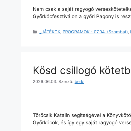
Nem csak a saját ragyogó versesköteteiket
Győrkőcfesztiválon a győri Pagony is rész
_JÁTÉKOK
,
PROGRAMOK - 07.04. (Szombat)
,
Kösd csillogó kötetb
2026.06.03.
Szerző:
berki
Törőcsik Katalin segítségével a Könyvkötö
Győrkőcök, és így egy saját ragyogó verse