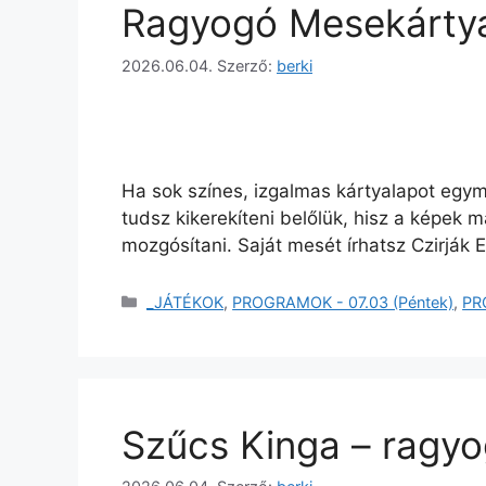
Ragyogó Mesekártyá
2026.06.04.
Szerző:
berki
Ha sok színes, izgalmas kártyalapot egym
tudsz kikerekíteni belőlük, hisz a képek m
mozgósítani. Saját mesét írhatsz Czirják 
_JÁTÉKOK
,
PROGRAMOK - 07.03 (Péntek)
,
PR
Szűcs Kinga – ragy