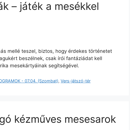
k – játék a mesékkel
ás mellé teszel, biztos, hogy érdekes történetet
agukért beszélnek, csak írói fantáziádat kell
Erika mesekártyáinak segítségével.
OGRAMOK - 07.04. (Szombat)
,
Vers-játszó-tér
ogó kézműves mesesarok