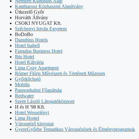
Nemzeti Kulturális Alap
Kantharosz Közhasznú Alapítvány
Útkezelő Győr
Horváth Állvány
CSOKI NYUGAT Kft.
Széchenyi István Egyetem
BoDoBo
Danubius Hotels
Hotel Isabell
Famulus Business Hotel
Ibis Hotel
Hotel Kálvária
Lima Cozy Apartment
Rómer Flóris Művészeti és Történeti Múzeum
Győrkőchajó
Mobilis
Pannonhalmi Főapátság
Redwater
Szent László Látogatóközpont
H és H '98 Kft.
Hotel Wesselényi
Lima Hostel
Városnéző kisvonat
GyereGyőrbe Tematikus Városnézések és Élményprogramok