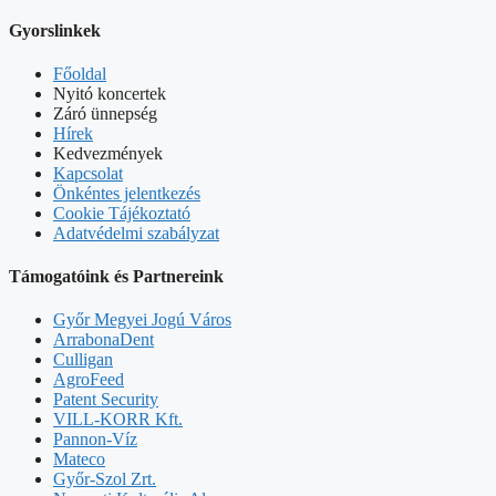
Gyorslinkek
Főoldal
Nyitó koncertek
Záró ünnepség
Hírek
Kedvezmények
Kapcsolat
Önkéntes jelentkezés
Cookie Tájékoztató
Adatvédelmi szabályzat
Támogatóink és Partnereink
Győr Megyei Jogú Város
ArrabonaDent
Culligan
AgroFeed
Patent Security
VILL-KORR Kft.
Pannon-Víz
Mateco
Győr-Szol Zrt.