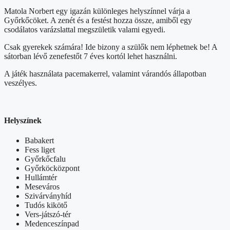
Matola Norbert egy igazán különleges helyszínnel várja a
Győrkőcöket. A zenét és a festést hozza össze, amiből egy
csodálatos varázslattal megszületik valami egyedi.
Csak gyerekek számára! Ide bizony a szülők nem léphetnek be! A
sátorban lévő zenefestőt 7 éves kortól lehet használni.
A játék használata pacemakerrel, valamint várandós állapotban
veszélyes.
Helyszínek
Babakert
Fess liget
Győrkőcfalu
Győrköcközpont
Hullámtér
Meseváros
Szivárványhíd
Tudós kikötő
Vers-játszó-tér
Medenceszínpad