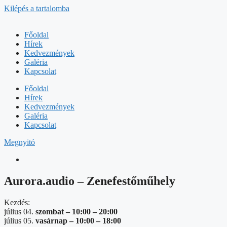
Kilépés a tartalomba
Főoldal
Hírek
Kedvezmények
Galéria
Kapcsolat
Főoldal
Hírek
Kedvezmények
Galéria
Kapcsolat
Megnyitó
Aurora.audio – Zenefestőműhely
Kezdés:
július 04.
szombat –
10:00
–
20:00
július 05.
vasárnap –
10:00
–
18:00