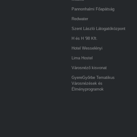
Pannonhalmi Főapátság
Redwater
Szent László Látogatóközpont
H és H '98 Kft.
Hotel Wesselényi
Lima Hostel
Városnéző kisvonat
GyereGyőrbe Tematikus
Városnézések és
Élményprogramok