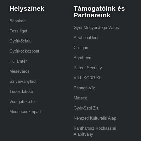
Helyszínek
Támogatóink és
Partnereink
Babakert
Győr Megyei Jogú Város
Fess liget
ArrabonaDent
Győrkőcfalu
Culligan
Győrköcközpont
AgroFeed
Hullámtér
Patent Security
Meseváros
VILL-KORR Kft.
Szivárványhíd
Pannon-Víz
Tudós kikötő
Mateco
Vers-játszó-tér
Győr-Szol Zrt.
Medenceszínpad
Nemzeti Kulturális Alap
Kantharosz Közhasznú
Alapítvány