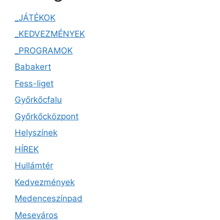
_JÁTÉKOK
_KEDVEZMÉNYEK
_PROGRAMOK
Babakert
Fess-liget
Győrkőcfalu
Győrkőcközpont
Helyszínek
HÍREK
Hullámtér
Kedvezmények
Medenceszínpad
Meseváros