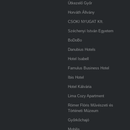
Útkezelő Győr
Horváth Állvány
CSOKI NYUGAT Kft.
Széchenyi István Egyetem
BoDoBo
Danubius Hotels
Hotel Isabell
Famulus Business Hotel
Ibis Hotel
Hotel Kálvária
Lima Cozy Apartment
Rómer Flóris Művészeti és
Történeti Múzeum
Győrkőchajó
Mobilis