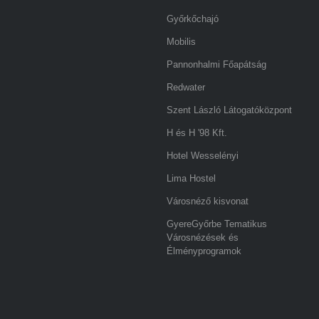
Győrkőchajó
Mobilis
Pannonhalmi Főapátság
Redwater
Szent László Látogatóközpont
H és H '98 Kft.
Hotel Wesselényi
Lima Hostel
Városnéző kisvonat
GyereGyőrbe Tematikus
Városnézések és
Élményprogramok