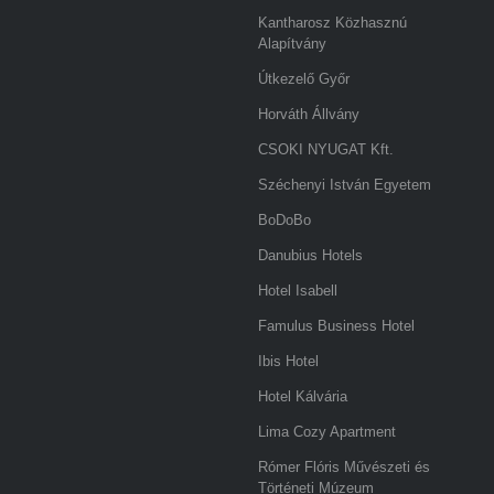
Kantharosz Közhasznú
Alapítvány
Útkezelő Győr
Horváth Állvány
CSOKI NYUGAT Kft.
Széchenyi István Egyetem
BoDoBo
Danubius Hotels
Hotel Isabell
Famulus Business Hotel
Ibis Hotel
Hotel Kálvária
Lima Cozy Apartment
Rómer Flóris Művészeti és
Történeti Múzeum