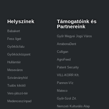
Helyszínek
Támogatóink és
Partnereink
Babakert
Győr Megyei Jogú Város
Fess liget
ArrabonaDent
Győrkőcfalu
Culligan
Győrköcközpont
AgroFeed
Hullámtér
Patent Security
Meseváros
VILL-KORR Kft.
Szivárványhíd
Pannon-Víz
Tudós kikötő
Mateco
Vers-játszó-tér
Győr-Szol Zrt.
Medenceszínpad
Nemzeti Kulturális Alap