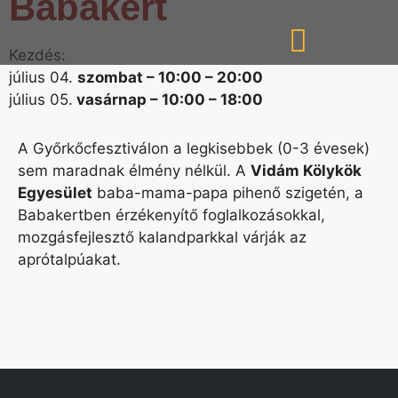
Babakert
Kezdés:
július 04.
szombat –
10:00
–
20:00
július 05.
vasárnap –
10:00
–
18:00
A Győrkőcfesztiválon a legkisebbek (0-3 évesek)
sem maradnak élmény nélkül. A
Vidám Kölykök
Egyesület
baba-mama-papa pihenő szigetén, a
Babakertben érzékenyítő foglalkozásokkal,
mozgásfejlesztő kalandparkkal várják az
aprótalpúakat.