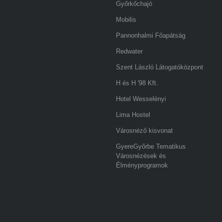
Győrkőchajó
Mobilis
Pannonhalmi Főapátság
Redwater
Szent László Látogatóközpont
H és H '98 Kft.
Hotel Wesselényi
Lima Hostel
Városnéző kisvonat
GyereGyőrbe Tematikus
Városnézések és
Élményprogramok