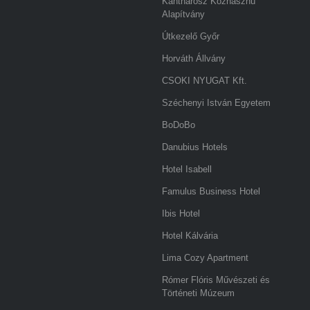
Kantharosz Közhasznú
Alapítvány
Útkezelő Győr
Horváth Állvány
CSOKI NYUGAT Kft.
Széchenyi István Egyetem
BoDoBo
Danubius Hotels
Hotel Isabell
Famulus Business Hotel
Ibis Hotel
Hotel Kálvária
Lima Cozy Apartment
Rómer Flóris Művészeti és
Történeti Múzeum