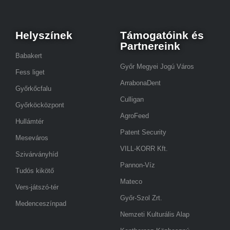
Helyszínek
Támogatóink és
Partnereink
Babakert
Győr Megyei Jogú Város
Fess liget
ArrabonaDent
Győrkőcfalu
Culligan
Győrköcközpont
AgroFeed
Hullámtér
Patent Security
Meseváros
VILL-KORR Kft.
Szivárványhíd
Pannon-Víz
Tudós kikötő
Mateco
Vers-játszó-tér
Győr-Szol Zrt.
Medenceszínpad
Nemzeti Kulturális Alap