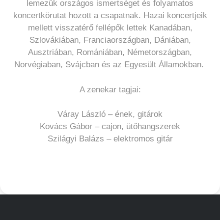
lemezük országos ismertséget és folyamatos
koncertkörutat hozott a csapatnak. Hazai koncertjeik
mellett visszatérő fellépők lettek Kanadában,
Szlovákiában, Franciaországban, Dániában,
Ausztriában, Romániában, Németországban,
Norvégiaban, Svájcban és az Egyesült Államokban.
A zenekar tagjai:
Váray László – ének, gitárok
Kovács Gábor – cajon, ütőhangszerek
Szilágyi Balázs – elektromos gitár