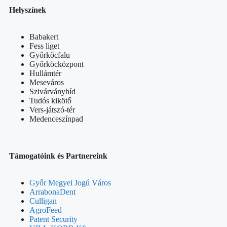
Helyszínek
Babakert
Fess liget
Győrkőcfalu
Győrköcközpont
Hullámtér
Meseváros
Szivárványhíd
Tudós kikötő
Vers-játszó-tér
Medenceszínpad
Támogatóink és Partnereink
Győr Megyei Jogú Város
ArrabonaDent
Culligan
AgroFeed
Patent Security