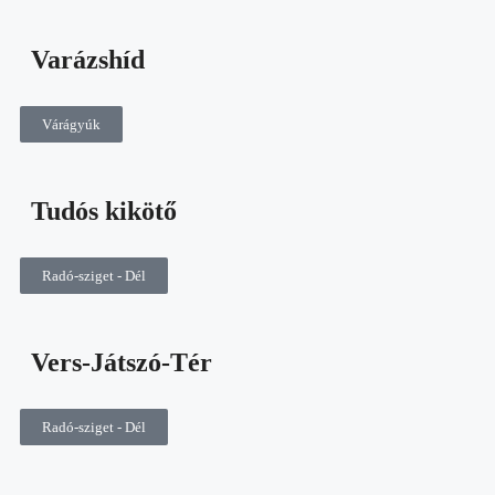
Varázshíd
Várágyúk
Tudós kikötő
Radó-sziget - Dél
Vers-Játszó-Tér
Radó-sziget - Dél