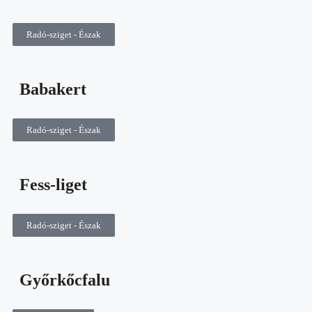
Radó-sziget - Észak
Babakert
Radó-sziget - Észak
Fess-liget
Radó-sziget - Észak
Győrkőcfalu