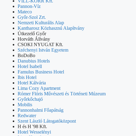
VILL-KORR Kft.
Pannon-Víz
Mateco
Győr-Szol Zrt.
Nemzeti Kulturális Alap
Kantharosz Közhasznú Alapítvány
Útkezelő Győr
Horváth Állvány
CSOKI NYUGAT Kft.
Széchenyi István Egyetem
BoDoBo
Danubius Hotels
Hotel Isabell
Famulus Business Hotel
Ibis Hotel
Hotel Kálvária
Lima Cozy Apartment
Rómer Flóris Művészeti és Történeti Múzeum
Győrkőchajó
Mobilis
Pannonhalmi Főapátság
Redwater
Szent László Látogatóközpont
H és H '98 Kft.
Hotel Wesselényi