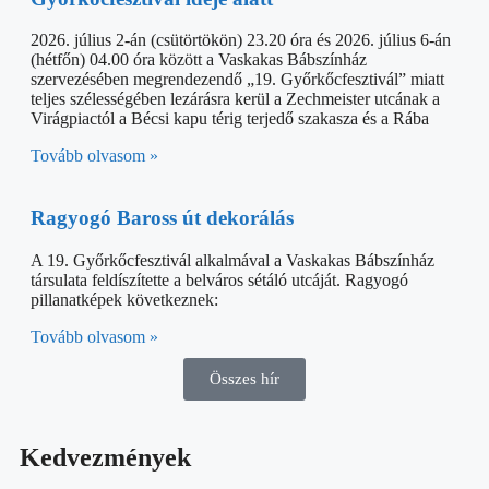
2026. július 2-án (csütörtökön) 23.20 óra és 2026. július 6-án
(hétfőn) 04.00 óra között a Vaskakas Bábszínház
szervezésében megrendezendő „19. Győrkőcfesztivál” miatt
teljes szélességében lezárásra kerül a Zechmeister utcának a
Virágpiactól a Bécsi kapu térig terjedő szakasza és a Rába
Tovább olvasom »
Ragyogó Baross út dekorálás
A 19. Győrkőcfesztivál alkalmával a Vaskakas Bábszínház
társulata feldíszítette a belváros sétáló utcáját. Ragyogó
pillanatképek következnek:
Tovább olvasom »
Összes hír
Kedvezmények