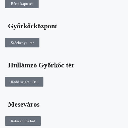
Bécsi kapu tér
Győrkőcközpont
Széchenyi - tér
Hullámzó Győrkőc tér
Radó-sziget - Dél
Meseváros
Rába kettős híd