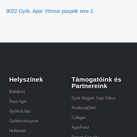
9022 Győr, Apor Vilmos püspök tere 2.
Helyszínek
Támogatóink és
Partnereink
Babakert
Győr Megyei Jogú Város
Fess liget
ArrabonaDent
Győrkőcfalu
Culligan
Győrköcközpont
AgroFeed
Hullámtér