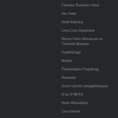
Famulus Business Hotel
Ibis Hotel
Hotel Kálvária
Lima Cozy Apartment
Rómer Flóris Művészeti és
Történeti Múzeum
Győrkőchajó
Mobilis
Pannonhalmi Főapátság
Redwater
Szent László Látogatóközpont
H és H '98 Kft.
Hotel Wesselényi
Lima Hostel