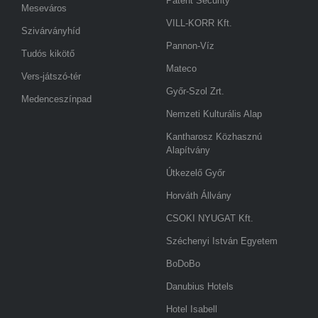
Patent Security
Meseváros
VILL-KORR Kft.
Szivárványhíd
Pannon-Víz
Tudós kikötő
Mateco
Vers-játszó-tér
Győr-Szol Zrt.
Medenceszínpad
Nemzeti Kulturális Alap
Kantharosz Közhasznú
Alapítvány
Útkezelő Győr
Horváth Állvány
CSOKI NYUGAT Kft.
Széchenyi István Egyetem
BoDoBo
Danubius Hotels
Hotel Isabell