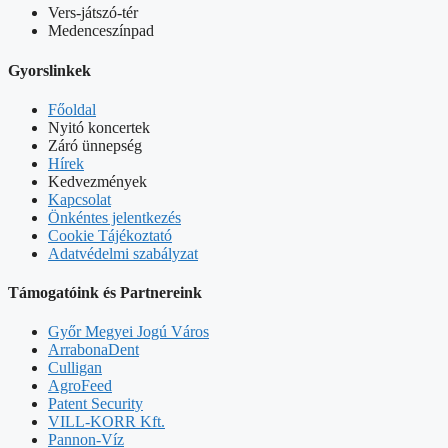
Vers-játszó-tér
Medenceszínpad
Gyorslinkek
Főoldal
Nyitó koncertek
Záró ünnepség
Hírek
Kedvezmények
Kapcsolat
Önkéntes jelentkezés
Cookie Tájékoztató
Adatvédelmi szabályzat
Támogatóink és Partnereink
Győr Megyei Jogú Város
ArrabonaDent
Culligan
AgroFeed
Patent Security
VILL-KORR Kft.
Pannon-Víz