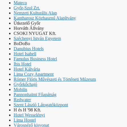
Mateco
Győr-Szol Zrt.
Nemzeti Kulturális Alap
Kantharosz Közhasznú Alapítvány
Útkezelő Győr
Horváth Állvány
CSOKI NYUGAT Kft.
Széchenyi István Egyetem
BoDoBo
Danubius Hotels
Hotel Isabell
Famulus Business Hotel
Ibis Hotel
Hotel Kálvária
Lima Cozy Apartment
Rómer Flóris Művészeti és Történeti Múzeum
Győrkőchajó
Mobilis
Pannonhalmi Főapátság
Redwater
Szent László Látogatóközpont
H és H '98 Kft.
Hotel Wesselényi
Lima Hostel
Városnéző kisvonat