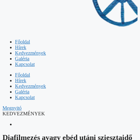
Főoldal
Hírek
Kedvezmények
Galéria
Kapcsolat
Főoldal
Hírek
Kedvezmények
Galéria
Kapcsolat
Megnyitó
KEDVEZMÉNYEK
Diafilmezés avagy ebéd utáni sziesztaidő