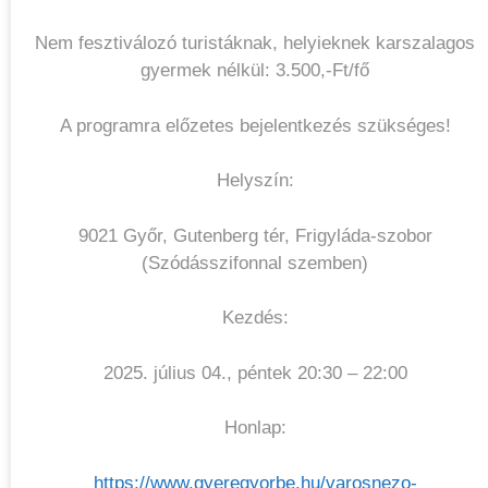
Nem fesztiválozó turistáknak, helyieknek karszalagos
gyermek nélkül: 3.500,-Ft/fő
A programra előzetes bejelentkezés szükséges!
Helyszín:
9021 Győr, Gutenberg tér, Frigyláda-szobor
(Szódásszifonnal szemben)
Kezdés:
2025. július 04., péntek 20:30 – 22:00
Honlap:
https://www.gyeregyorbe.hu/varosnezo-