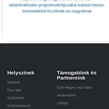
setaink/aktualis-programunk/ejszakai-kaland-meses-
tortenetekkel-kicsiknek-es-nagyoknak
Helyszínek
Támogatóink és
Partnereink
Babakert
Győr Megyei Jogú Város
Fess liget
ArrabonaDent
Győrkőcfalu
Culligan
Győrköcközpont