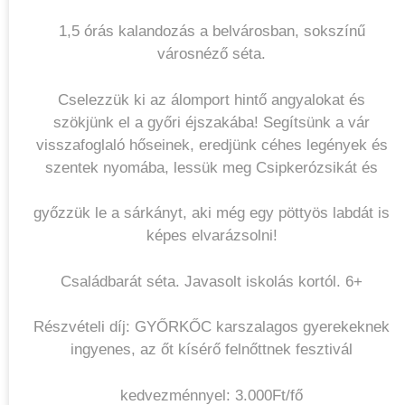
1,5 órás kalandozás a belvárosban, sokszínű
városnéző séta.
Cselezzük ki az álomport hintő angyalokat és
szökjünk el a győri éjszakába! Segítsünk a vár
visszafoglaló hőseinek, eredjünk céhes legények és
szentek nyomába, lessük meg Csipkerózsikát és
győzzük le a sárkányt, aki még egy pöttyös labdát is
képes elvarázsolni!
Családbarát séta. Javasolt iskolás kortól. 6+
Részvételi díj: GYŐRKŐC karszalagos gyerekeknek
ingyenes, az őt kísérő felnőttnek fesztivál
kedvezménnyel: 3.000Ft/fő