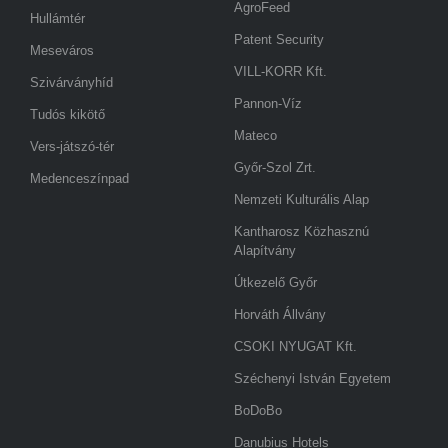
AgroFeed
Hullámtér
Patent Security
Meseváros
VILL-KORR Kft.
Szivárványhíd
Pannon-Víz
Tudós kikötő
Mateco
Vers-játszó-tér
Győr-Szol Zrt.
Medenceszínpad
Nemzeti Kulturális Alap
Kantharosz Közhasznú
Alapítvány
Útkezelő Győr
Horváth Állvány
CSOKI NYUGAT Kft.
Széchenyi István Egyetem
BoDoBo
Danubius Hotels