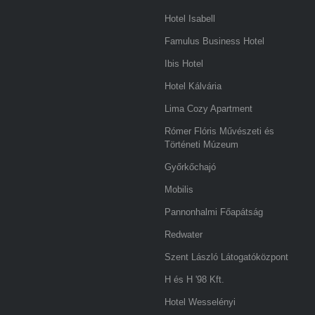
Hotel Isabell
Famulus Business Hotel
Ibis Hotel
Hotel Kálvária
Lima Cozy Apartment
Rómer Flóris Művészeti és
Történeti Múzeum
Győrkőchajó
Mobilis
Pannonhalmi Főapátság
Redwater
Szent László Látogatóközpont
H és H '98 Kft.
Hotel Wesselényi