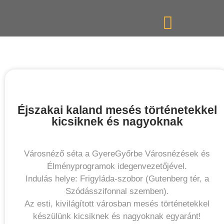
Éjszakai kaland mesés történetekkel
kicsiknek és nagyoknak
KEDVEZMÉNYEK
Városnéző séta a GyereGyőrbe Városnézések és
Élményprogramok idegenvezetőjével.
Indulás helye: Frigyláda-szobor (Gutenberg tér, a
Szódásszifonnal szemben).
Az esti, kivilágított városban mesés történetekkel
készülünk kicsiknek és nagyoknak egyaránt!