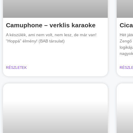
Camuphone – verklis karaoke
Cic
A készülék, ami nem volt, nem lesz, de már van!
Hét já
“Hoppá” élmény! (BAB társulat)
Zengő 
logikáj
nagyok
RÉSZLETEK
RÉSZL