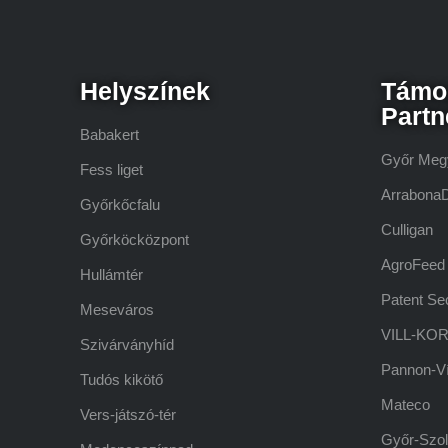
Helyszínek
Támo
Partn
Babakert
Győr Meg
Fess liget
Arrabona
Győrkőcfalu
Culligan
Győrköcközpont
AgroFeed
Hullámtér
Patent Sec
Meseváros
VILL-KOR
Szivárványhíd
Pannon-V
Tudós kikötő
Mateco
Vers-játszó-tér
Győr-Szol 