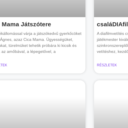
a Mama Játszótere
csaláDIAfi
tékállomással várja a játszókedvű gyerkőcöket
A diafilmvetítés 
Ágnes, azaz Cica Mama. Ügyességüket,
játékmester kivál
ukat, türelmüket tehetik próbára ki kicsik és
szinkronszereplő
 az amőbával, a lépegetővel, a
vetítéshez, kezd
ETEK
RÉSZLETEK