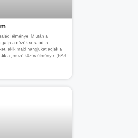
lm
családi élménye. Miután a
ogatja a nézők soraiból a
ket, akik majd hangjukat adják a
ődik a „mozi” közös élménye. (BAB