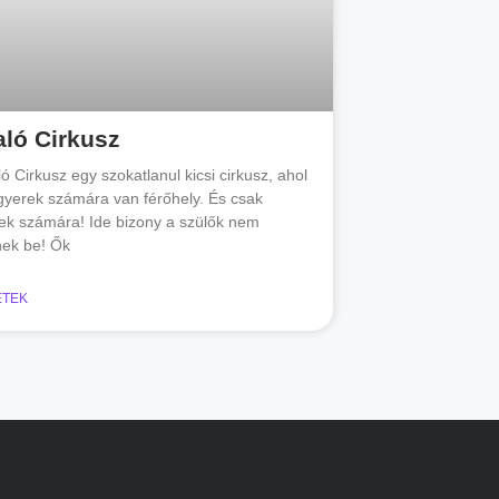
aló Cirkusz
ló Cirkusz egy szokatlanul kicsi cirkusz, ahol
gyerek számára van férőhely. És csak
ek számára! Ide bizony a szülők nem
nek be! Ők
ETEK