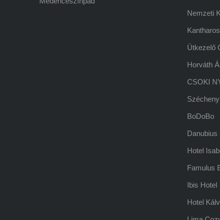
Medenceszínpad
Nemzeti Ku
Kantharos
Útkezelő 
Horváth Á
CSOKI NY
Széchenyi
BoDoBo
Danubius 
Hotel Isab
Famulus B
Ibis Hotel
Hotel Kálv
Lima Coz