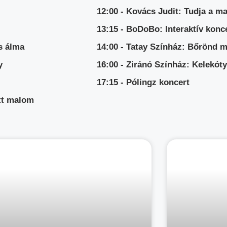
12:00 - Kovács Judit: Tudja a m
13:15 - BoDoBo: Interaktív kon
s álma
14:00 - Tatay Színház: Bőrönd 
y
16:00 - Ziránó Színház: Kelekót
17:15 - Pólingz koncert
ott malom