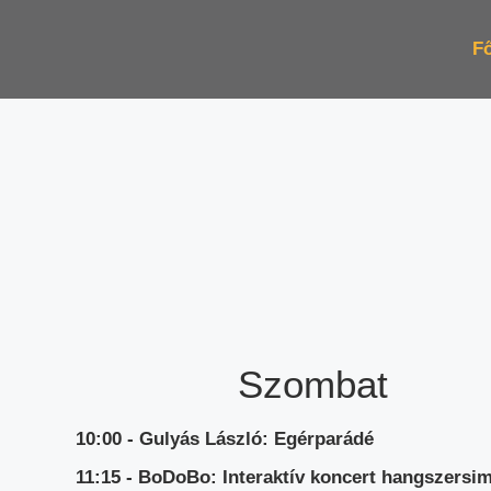
Fő
Szombat
Meseváros
10:00 - Gulyás László: Egérparádé
Radó-sziget (Dél)
11:15 - BoDoBo: Interaktív koncert hangszersi