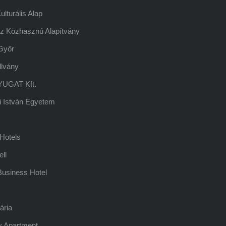
lturális Alap
z Közhasznú Alapítvány
Győr
llvány
UGAT Kft.
 István Egyetem
Hotels
ell
usiness Hotel
ária
y Apartment