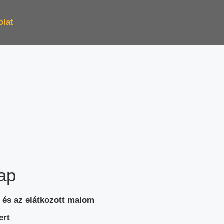
olat
ap
ó és az elátkozott malom
ert