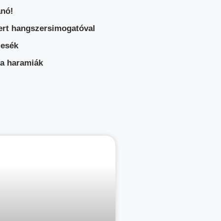
anó!
cert hangszersimogatóval
mesék
ya haramiák