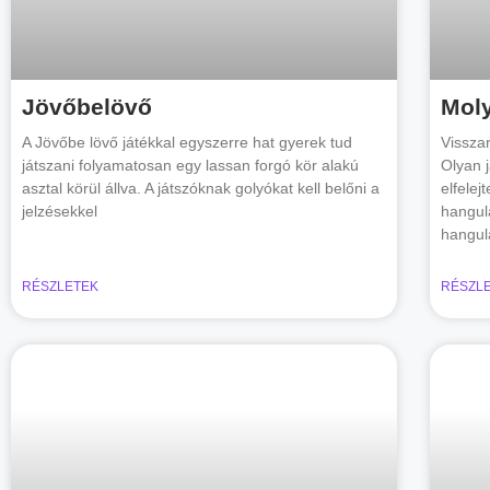
Jövőbelövő
Moly
A Jövőbe lövő játékkal egyszerre hat gyerek tud
Vissza
játszani folyamatosan egy lassan forgó kör alakú
Olyan 
asztal körül állva. A játszóknak golyókat kell belőni a
elfelej
jelzésekkel
hangul
hangul
RÉSZLETEK
RÉSZL