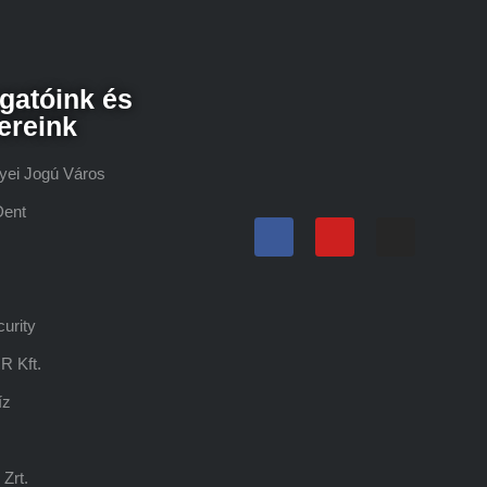
gatóink és
ereink
yei Jogú Város
Dent
urity
R Kft.
íz
Zrt.