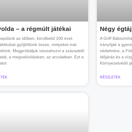
olda – a régmúlt játékai
Négy égtáj
repülünk az időben, körülbelül 100 évet.
A Griff Bábszính
játékokat gyűjtöttünk össze, melyeket már
irányítják a gyere
tettünk. Megpróbáljuk visszahozni a századelő
védelmére, a Föl
atát, a megvalósításban, az arculatban. Ezt a
időjárás és a ví
atot
Környezetvédő já
ETEK
RÉSZLETEK