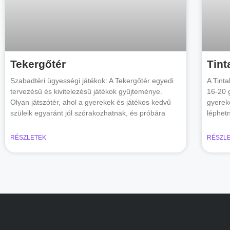
Tekergőtér
Tint
Szabadtéri ügyességi játékok: A Tekergőtér egyedi
A Tinta
tervezésű és kivitelezésű játékok gyűjteménye.
16-20 
Olyan játszótér, ahol a gyerekek és játékos kedvű
gyerek
szüleik egyaránt jól szórakozhatnak, és próbára
léphet
RÉSZLETEK
RÉSZL