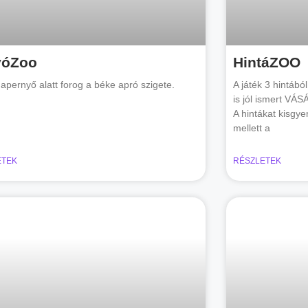
yóZoo
HintáZOO
apernyő alatt forog a béke apró szigete.
A játék 3 hintábó
is jól ismert VÁS
A hintákat kisg
mellett a
ETEK
RÉSZLETEK