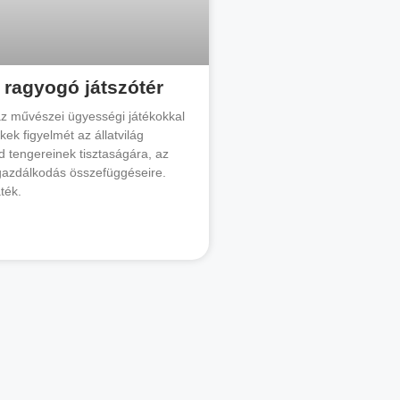
 ragyogó játszótér
áz művészei ügyességi játékokkal
kek figyelmét az állatvilág
d tengereinek tisztaságára, az
zgazdálkodás összefüggéseire.
ték.