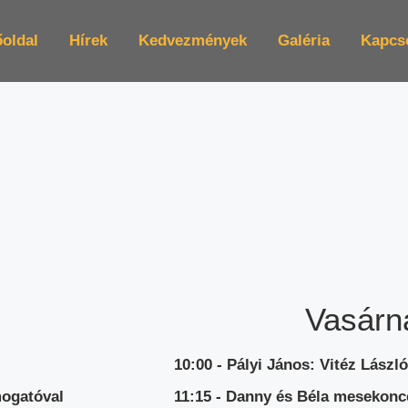
oldal
Hírek
Kedvezmények
Galéria
Kapcs
Vasárn
10:00 - Pályi János: Vitéz Lászl
mogatóval
11:15 - Danny és Béla mesekonc