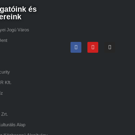
gatóink és
ereink
yei Jogú Város
Dent
urity
R Kft.
íz
Zrt.
lturális Alap