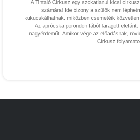
A Tintaló Cirkusz egy szokatlanul kicsi cirku
számára! Ide bizony a szülők nem léphetne
kukucskálhatnak, miközben csemetéik közvetlen 
Az aprócska porondon fából faragott elefánt
nagyérdeműt. Amikor vége az előadásnak, rövid 
Cirkusz folyamato