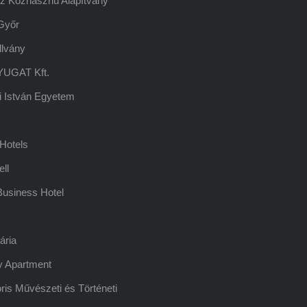
z Közhasznú Alapítvány
Győr
llvány
UGAT Kft.
 István Egyetem
Hotels
ell
usiness Hotel
ária
y Apartment
ris Művészeti és Történeti