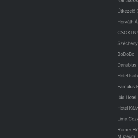
Kantharos
Útkezelő 
Horváth Á
CSOKI NY
Széchenyi
BoDoBo
Danubius 
Hotel Isab
Famulus B
Ibis Hotel
Hotel Kálv
Lima Coz
Rómer Fló
Múzeum