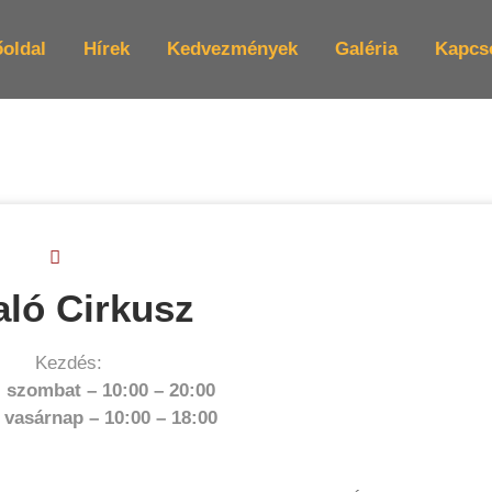
oldal
Hírek
Kedvezmények
Galéria
Kapcs
aló Cirkusz
Kezdés:
.
szombat –
10:00
–
20:00
vasárnap –
10:00
–
18:00