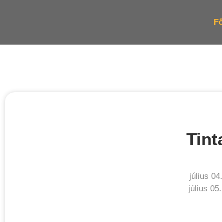
Fő
Tint
július 04
július 05.