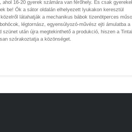
sz, ahol 16-20 gyerek számára van férőhely. És csak gyereke
k be! Ők a sátor oldalán elhelyezett lyukakon keresztül
közelről látahatják a mechanikus bábok tizenötperces műso
, bohócok, légtornász, egyensúlyozó-művész ejti ámulatba a
szünet után újra megtekinthető a produkció, hiszen a Tinta
san szórakoztatja a közönséget.