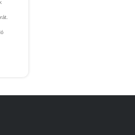
k
rát.
ló