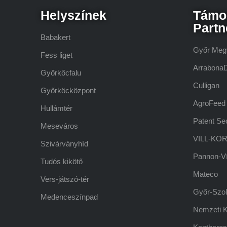
Helyszínek
Támo
Partn
Babakert
Győr Meg
Fess liget
Arrabona
Győrkőcfalu
Culligan
Győrköcközpont
AgroFeed
Hullámtér
Patent Sec
Meseváros
VILL-KOR
Szivárványhíd
Pannon-V
Tudós kikötő
Mateco
Vers-játszó-tér
Győr-Szol 
Medenceszínpad
Nemzeti Ku