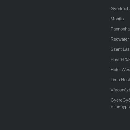
Győrkőch
Mobilis
Pannonha
Redwater
Szent Lás
H és H '98
Hotel Wes
Lima Host
Városnéző
GyereGyő
Élménypr