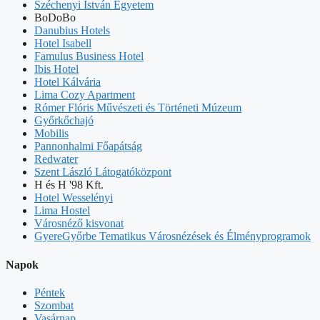
Széchenyi István Egyetem
BoDoBo
Danubius Hotels
Hotel Isabell
Famulus Business Hotel
Ibis Hotel
Hotel Kálvária
Lima Cozy Apartment
Rómer Flóris Művészeti és Történeti Múzeum
Győrkőchajó
Mobilis
Pannonhalmi Főapátság
Redwater
Szent László Látogatóközpont
H és H '98 Kft.
Hotel Wesselényi
Lima Hostel
Városnéző kisvonat
GyereGyőrbe Tematikus Városnézések és Élményprogramok
Napok
Péntek
Szombat
Vasárnap