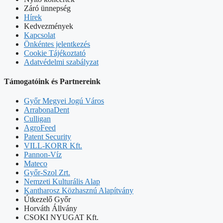
Záró ünnepség
Hírek
Kedvezmények
Kapcsolat
Önkéntes jelentkezés
Cookie Tájékoztató
Adatvédelmi szabályzat
Támogatóink és Partnereink
Győr Megyei Jogú Város
ArrabonaDent
Culligan
AgroFeed
Patent Security
VILL-KORR Kft.
Pannon-Víz
Mateco
Győr-Szol Zrt.
Nemzeti Kulturális Alap
Kantharosz Közhasznú Alapítvány
Útkezelő Győr
Horváth Állvány
CSOKI NYUGAT Kft.