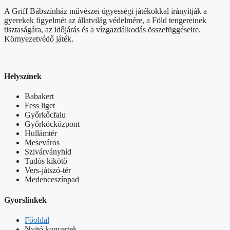
A Griff Bábszínház művészei ügyességi játékokkal irányítják a
gyerekek figyelmét az állatvilág védelmére, a Föld tengereinek
tisztaságára, az időjárás és a vízgazdálkodás összefüggéseire.
Környezetvédő játék.
Helyszínek
Babakert
Fess liget
Győrkőcfalu
Győrköcközpont
Hullámtér
Meseváros
Szivárványhíd
Tudós kikötő
Vers-játszó-tér
Medenceszínpad
Gyorslinkek
Főoldal
Nyitó koncertek