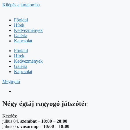
Kilépés a tartalomba
Főoldal
Hírek
Kedvezmények
Galéria
Kapcsolat
Főoldal
Hírek
Kedvezmények
Galéria
Kapcsolat
Megnyitó
Négy égtáj ragyogó játszótér
Kezdés:
július 04.
szombat –
10:00
–
20:00
július 05.
vasárnap –
10:00
–
18:00