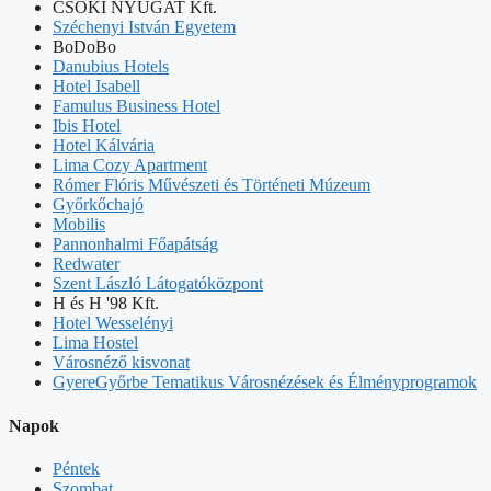
CSOKI NYUGAT Kft.
Széchenyi István Egyetem
BoDoBo
Danubius Hotels
Hotel Isabell
Famulus Business Hotel
Ibis Hotel
Hotel Kálvária
Lima Cozy Apartment
Rómer Flóris Művészeti és Történeti Múzeum
Győrkőchajó
Mobilis
Pannonhalmi Főapátság
Redwater
Szent László Látogatóközpont
H és H '98 Kft.
Hotel Wesselényi
Lima Hostel
Városnéző kisvonat
GyereGyőrbe Tematikus Városnézések és Élményprogramok
Napok
Péntek
Szombat