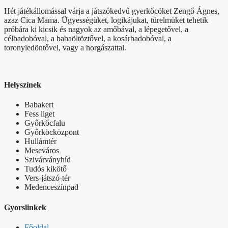
Hét játékállomással várja a játszókedvű gyerkőcöket Zengő Ágnes,
azaz Cica Mama. Ügyességüket, logikájukat, türelmüket tehetik
próbára ki kicsik és nagyok az amőbával, a lépegetővel, a
célbadobóval, a babaöltöztővel, a kosárbadobóval, a
toronyledöntővel, vagy a horgászattal.
Helyszínek
Babakert
Fess liget
Győrkőcfalu
Győrköcközpont
Hullámtér
Meseváros
Szivárványhíd
Tudós kikötő
Vers-játszó-tér
Medenceszínpad
Gyorslinkek
Főoldal