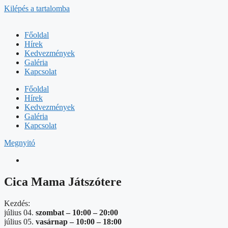
Kilépés a tartalomba
Főoldal
Hírek
Kedvezmények
Galéria
Kapcsolat
Főoldal
Hírek
Kedvezmények
Galéria
Kapcsolat
Megnyitó
Cica Mama Játszótere
Kezdés:
július 04.
szombat –
10:00
–
20:00
július 05.
vasárnap –
10:00
–
18:00