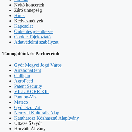
Nyitó koncertek
Záró ünnepség
Hírek
Kedvezmények
Kapcsolat
Önkéntes jelentkezés
Cookie Tájékoztató
Adatvédelmi szabályzat
Támogatóink és Partnereink
Győr Megyei Jogú Város
ArrabonaDent
Culligan
AgroFeed
Patent Security
VILL-KORR Kft.
Pannon-Víz
Mateco
Győr-Szol Zrt.
Nemzeti Kulturális Alap
Kantharosz Közhasznú Alapítvány
Útkezelő Győr
Horváth Állvány