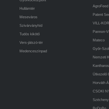
AgroFeed
Hullámtér
Patent Sec
Meseváros
VILL-KOR
Szivárványhíd
Pannon-V
Tudós kikötő
Mateco
Vers-játszó-tér
Győr-Szol 
Medenceszínpad
Nemzeti Ku
Kantharos
Útkezelő 
Horváth Á
CSOKI NY
Széchenyi
BoDoBo