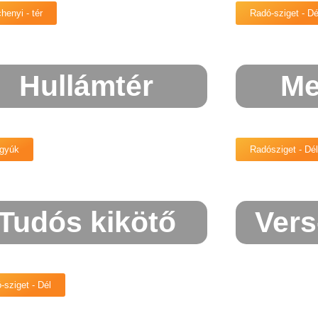
henyi - tér
Radó-sziget - Dé
Hullámtér
Me
gyúk
Radósziget - Dél
Tudós kikötő
Vers
-sziget - Dél