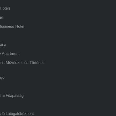
Hotels
ell
usiness Hotel
ária
y Apartment
ris Művészeti és Történeti
ajó
lmi Főapátság
zló Látogatóközpont