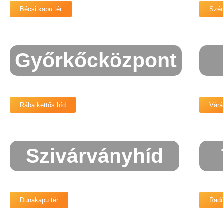
Bécsi kapu tér
Széc
Győrkőcközpont
Rába kettős híd
Várá
Szivárványhíd
Dunakapu tér
Radó