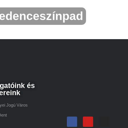
edenceszínpad
gatóink és
ereink
yei Jogú Város
Dent