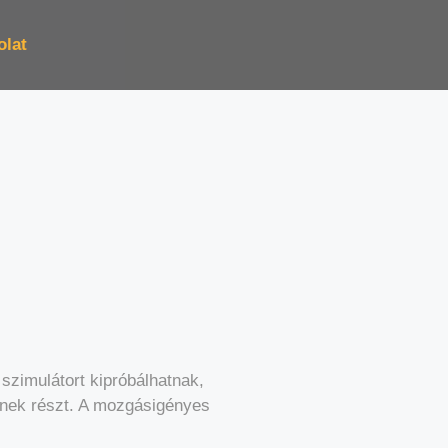
olat
szimulátort kipróbálhatnak,
tnek részt. A mozgásigényes