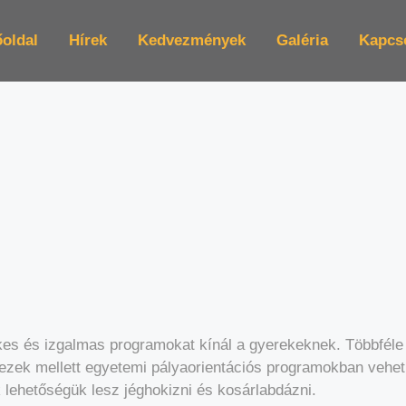
oldal
Hírek
Kedvezmények
Galéria
Kapcs
kes és izgalmas programokat kínál a gyerekeknek. Többféle 
ezek mellett egyetemi pályaorientációs programokban vehe
lehetőségük lesz jéghokizni és kosárlabdázni.