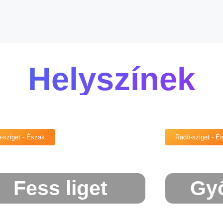
Helyszínek
-sziget - Észak
Radó-sziget - É
Fess liget
Győ