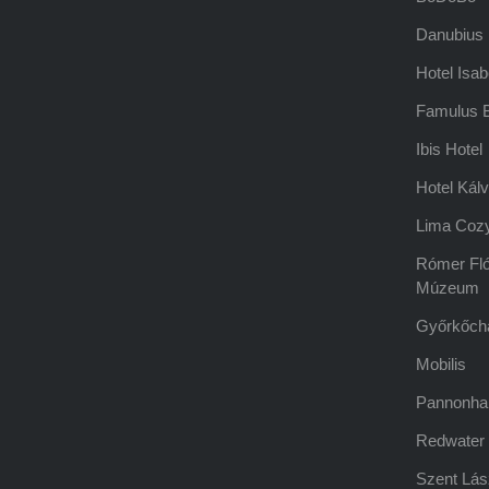
Danubius 
Hotel Isab
Famulus B
Ibis Hotel
Hotel Kálv
Lima Coz
Rómer Fló
Múzeum
Győrkőch
Mobilis
Pannonha
Redwater
Szent Lás