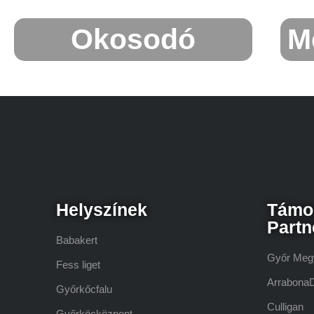
Okosodó
M
Helyszínek
Támo
Partn
Babakert
Győr Meg
Fess liget
Arrabona
Győrkőcfalu
Culligan
Győrköcközpont