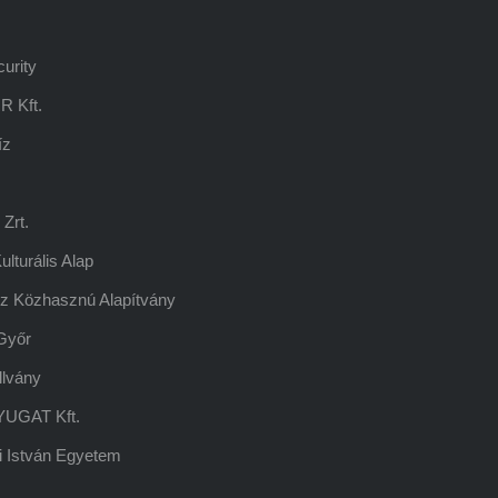
urity
R Kft.
íz
Zrt.
lturális Alap
z Közhasznú Alapítvány
Győr
llvány
UGAT Kft.
 István Egyetem