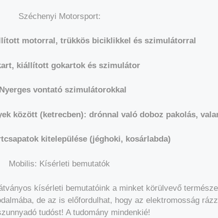
Széchenyi Motorsport:
lított motorral, trükkös biciklikkel és szimulátorral
art, kiállított gokartok és szimulátor
 Nyerges vontató szimulátorokkal
k között (ketrecben): drónnal való doboz pakolás, vala
csapatok kitelepülése (jéghoki, kosárlabda)
Mobilis:
Kísérleti bemutatók
tványos kísérleti bemutatóink a minket körülvevő termész
odalmába, de az is előfordulhat, hogy az elektromosság rázz
szunnyadó tudóst! A tudomány mindenkié!