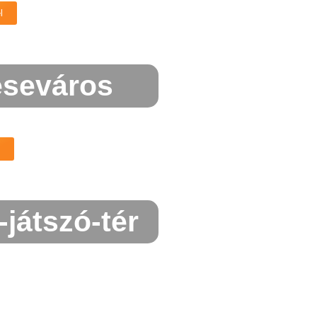
l
seváros
-játszó-tér