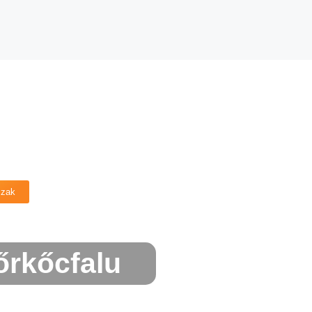
szak
rkőcfalu