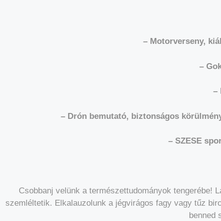
– Motorverseny, kiál
– Gok
–
– Drón bemutató, biztonságos körülménye
– SZESE sport
Csobbanj velünk a természettudományok tengerébe! Lá
szemléltetik. Elkalauzolunk a jégvirágos fagy vagy tűz bir
benned 