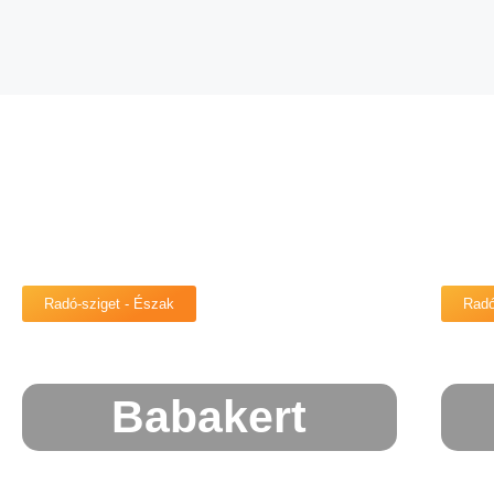
Radó-sziget - Észak
Radó
Babakert