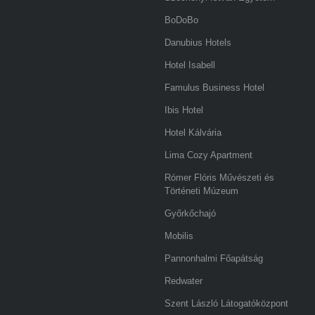
BoDoBo
Danubius Hotels
Hotel Isabell
Famulus Business Hotel
Ibis Hotel
Hotel Kálvária
Lima Cozy Apartment
Rómer Flóris Művészeti és
Történeti Múzeum
Győrkőchajó
Mobilis
Pannonhalmi Főapátság
Redwater
Szent László Látogatóközpont