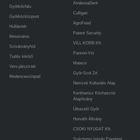
ArrabonaDent
Győrkőcfalu
Culligan
Győrköcközpont
AgroFeed
Hullámtér
Patent Security
Meseváros
VILL-KORR Kft.
Szivárványhíd
Pannon-Víz
Tudós kikötő
Mateco
Vers-játszó-tér
Győr-Szol Zrt.
Medenceszínpad
Nemzeti Kulturális Alap
Kantharosz Közhasznú
Alapítvány
Útkezelő Győr
Horváth Állvány
CSOKI NYUGAT Kft.
Széchenyi István Egyetem