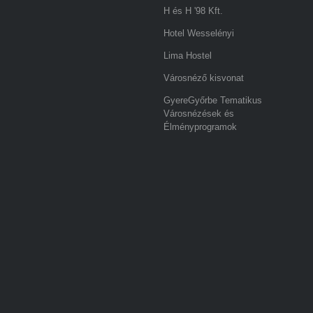
H és H '98 Kft.
Hotel Wesselényi
Lima Hostel
Városnéző kisvonat
GyereGyőrbe Tematikus
Városnézések és
Élményprogramok