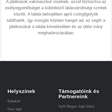
A játékosok vakmaszkot viselnek, ezzel biztosítva az
esélyegyenlőséget a különböző látássérültségi szintek
között. A labda belsejében apró csörgőgolyók
találhatók, így mozgás közben hangot ad, ez segíti a
játékosokat a labda követésében és az ütési irány
meghatározásában.
Helyszínek
Támogatóink és
Partnereink
Babakert
Győr Megyei Jogú Város
Fess liget