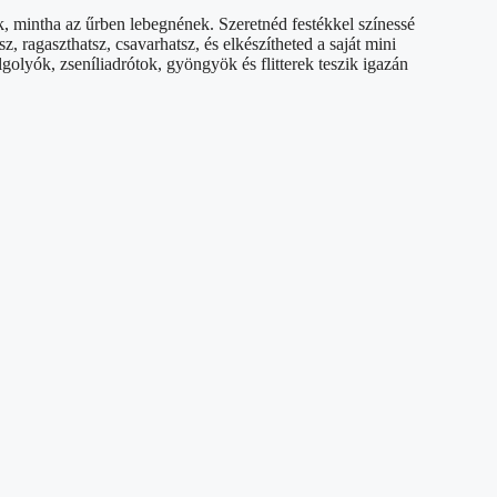
k, mintha az űrben lebegnének. Szeretnéd festékkel színessé
, ragaszthatsz, csavarhatsz, és elkészítheted a saját mini
olyók, zseníliadrótok, gyöngyök és flitterek teszik igazán