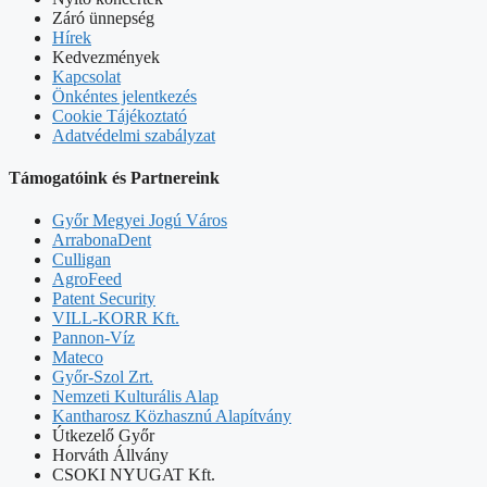
Záró ünnepség
Hírek
Kedvezmények
Kapcsolat
Önkéntes jelentkezés
Cookie Tájékoztató
Adatvédelmi szabályzat
Támogatóink és Partnereink
Győr Megyei Jogú Város
ArrabonaDent
Culligan
AgroFeed
Patent Security
VILL-KORR Kft.
Pannon-Víz
Mateco
Győr-Szol Zrt.
Nemzeti Kulturális Alap
Kantharosz Közhasznú Alapítvány
Útkezelő Győr
Horváth Állvány
CSOKI NYUGAT Kft.