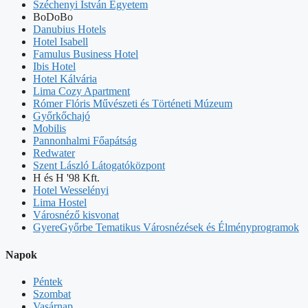
Széchenyi István Egyetem
BoDoBo
Danubius Hotels
Hotel Isabell
Famulus Business Hotel
Ibis Hotel
Hotel Kálvária
Lima Cozy Apartment
Rómer Flóris Művészeti és Történeti Múzeum
Győrkőchajó
Mobilis
Pannonhalmi Főapátság
Redwater
Szent László Látogatóközpont
H és H '98 Kft.
Hotel Wesselényi
Lima Hostel
Városnéző kisvonat
GyereGyőrbe Tematikus Városnézések és Élményprogramok
Napok
Péntek
Szombat
Vasárnap