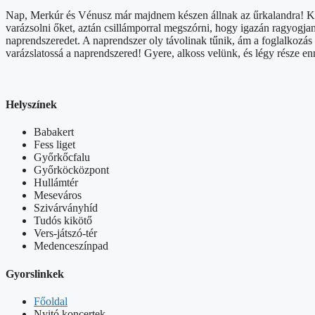
Nap, Merkúr és Vénusz már majdnem készen állnak az űrkalandra! Készí
varázsolni őket, aztán csillámporral megszórni, hogy igazán ragyogjana
naprendszeredet. A naprendszer oly távolinak tűnik, ám a foglalkozás
varázslatossá a naprendszered! Gyere, alkoss velünk, és légy része e
Helyszínek
Babakert
Fess liget
Győrkőcfalu
Győrköcközpont
Hullámtér
Meseváros
Szivárványhíd
Tudós kikötő
Vers-játszó-tér
Medenceszínpad
Gyorslinkek
Főoldal
Nyitó koncertek