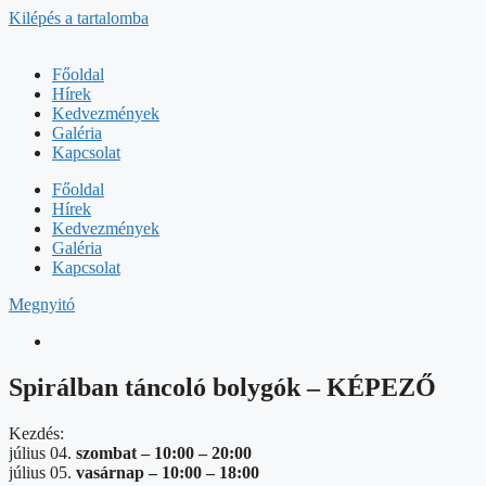
Kilépés a tartalomba
Főoldal
Hírek
Kedvezmények
Galéria
Kapcsolat
Főoldal
Hírek
Kedvezmények
Galéria
Kapcsolat
Megnyitó
Spirálban táncoló bolygók – KÉPEZŐ
Kezdés:
július 04.
szombat –
10:00
–
20:00
július 05.
vasárnap –
10:00
–
18:00