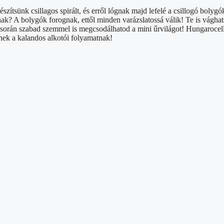
tsünk csillagos spirált, és erről lógnak majd lefelé a csillogó bolygó
k? A bolygók forognak, ettől minden varázslatossá válik! Te is vághatsz
 során szabad szemmel is megcsodálhatod a mini űrvilágot! Hungarocellg
nnek a kalandos alkotói folyamatnak!