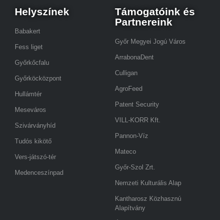
Helyszínek
Támogatóink és
Partnereink
Babakert
Győr Megyei Jogú Város
Fess liget
ArrabonaDent
Győrkőcfalu
Culligan
Győrköcközpont
AgroFeed
Hullámtér
Patent Security
Meseváros
VILL-KORR Kft.
Szivárványhíd
Pannon-Víz
Tudós kikötő
Mateco
Vers-játszó-tér
Győr-Szol Zrt.
Medenceszínpad
Nemzeti Kulturális Alap
Kantharosz Közhasznú
Alapítvány