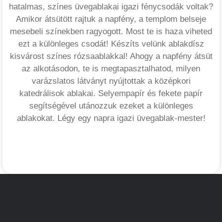
hatalmas, színes üvegablakai igazi fénycsodák voltak?
Amikor átsütött rajtuk a napfény, a templom belseje
mesebeli színekben ragyogott. Most te is haza viheted
ezt a különleges csodát! Készíts velünk ablakdísz
kisvárost színes rózsaablakkal! Ahogy a napfény átsüt
az alkotásodon, te is megtapasztalhatod, milyen
varázslatos látványt nyújtottak a középkori
katedrálisok ablakai. Selyempapír és fekete papír
segítségével utánozzuk ezeket a különleges
ablakokat. Légy egy napra igazi üvegablak-mester!