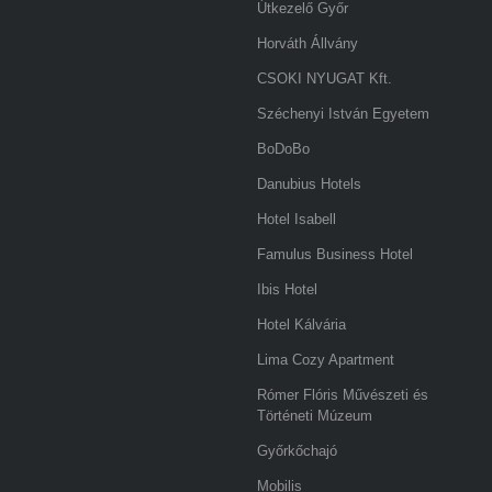
Útkezelő Győr
Horváth Állvány
CSOKI NYUGAT Kft.
Széchenyi István Egyetem
BoDoBo
Danubius Hotels
Hotel Isabell
Famulus Business Hotel
Ibis Hotel
Hotel Kálvária
Lima Cozy Apartment
Rómer Flóris Művészeti és
Történeti Múzeum
Győrkőchajó
Mobilis