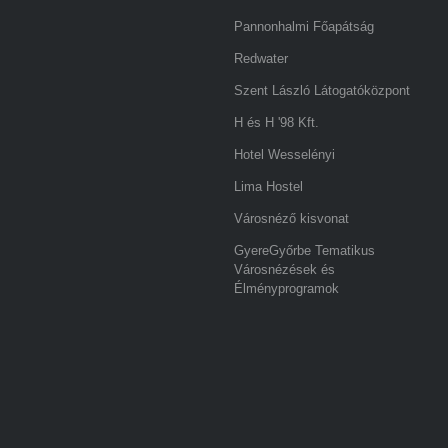
Pannonhalmi Főapátság
Redwater
Szent László Látogatóközpont
H és H '98 Kft.
Hotel Wesselényi
Lima Hostel
Városnéző kisvonat
GyereGyőrbe Tematikus
Városnézések és
Élményprogramok