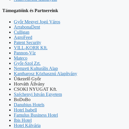
Támogatóink és Partnereink
Győr Megyei Jogú Város
ArrabonaDent
Culligan
AgroFeed
Patent Security
VILL-KORR Kft.
Pannon-Víz
Mateco
Győr-Szol Zrt.
Nemzeti Kulturális Alap
Kantharosz Közhasznú Alapítvány
Útkezelő Győr
Horváth Állvány
CSOKI NYUGAT Kft.
Széchenyi István Egyetem
BoDoBo
Danubius Hotels
Hotel Isabell
Famulus Business Hotel
Ibis Hotel
Hotel Kálvária