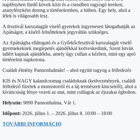
napfényben fürdő kövek közt és a csendben ragyogó tereken,
aranyfényként dereng a történelemben, a hitben. Egy hely, ahol a
lélek is világosabb lesz.
A fesztivál karszalagját viselő gyerekek ingyenesen látogathatják az
Apátságot, a kísérő felnőtteknek jegyváltás szükséges.
Az Apátságba ellátogató és a Győrkőcfesztivál karszalagját viselő
gyermekeknek meglepetés ajándékkal kedveskedünk, Szent István
tallért kapnak ajándékba, amely úgy csillan a kézben, mint egy apró
történelmi napkorona.
Családi élmény Pannonhalmán! – ahol együtt ragyog a felfedezés
KIS és NAGY kalandcsomag családoknak (kedvezmények, családi
felfedező füzetek a monostorról és a táj természeti kincseiről), ahol a
kíváncsiság fénye vezeti az utat, mint csillagok az éjszakai égbolton.
Helyszín:
9090 Pannonhalma, Vár 1.
Időpont:
2026. július 1. – 2026. július 8. 10:00 – 18:00
TOVÁBBI INFORMÁCIÓ