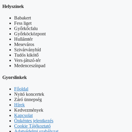
Helyszínek
Babakert
Fess liget
Győrkőcfalu
Győrköcközpont
Hullámtér
Meseváros
Szivárványhíd
Tudós kikötő
Vers-játszó-tér
Medenceszínpad
Gyorslinkek
Főoldal
Nyitó koncertek
Záró ünnepség
Hírek
Kedvezmények
Kapcsolat
Önkéntes jelentkezés
Cookie Tájékoztató
Adatvédelmi szabályzat