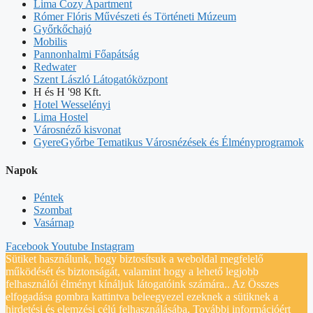
Lima Cozy Apartment
Rómer Flóris Művészeti és Történeti Múzeum
Győrkőchajó
Mobilis
Pannonhalmi Főapátság
Redwater
Szent László Látogatóközpont
H és H '98 Kft.
Hotel Wesselényi
Lima Hostel
Városnéző kisvonat
GyereGyőrbe Tematikus Városnézések és Élményprogramok
Napok
Péntek
Szombat
Vasárnap
Facebook
Youtube
Instagram
Sütiket használunk, hogy biztosítsuk a weboldal megfelelő
működését és biztonságát, valamint hogy a lehető legjobb
felhasználói élményt kínáljuk látogatóink számára.. Az Összes
elfogadása gombra kattintva beleegyezel ezeknek a sütiknek a
hirdetési és elemzési célú felhasználásába. További információért