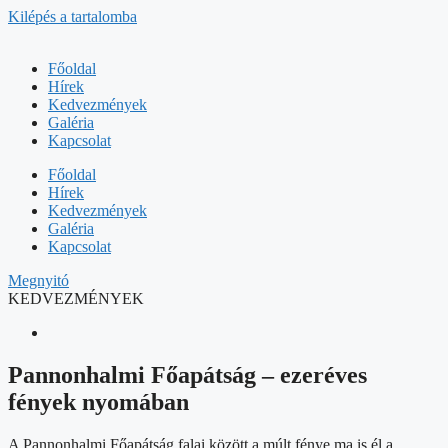
Kilépés a tartalomba
Főoldal
Hírek
Kedvezmények
Galéria
Kapcsolat
Főoldal
Hírek
Kedvezmények
Galéria
Kapcsolat
Megnyitó
KEDVEZMÉNYEK
Pannonhalmi Főapátság – ezeréves
fények nyomában
A Pannonhalmi Főapátság falai között a múlt fénye ma is él a