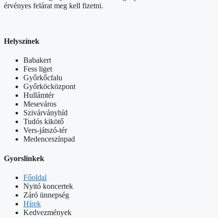
érvényes felárat meg kell fizetni.
Helyszínek
Babakert
Fess liget
Győrkőcfalu
Győrköcközpont
Hullámtér
Meseváros
Szivárványhíd
Tudós kikötő
Vers-játszó-tér
Medenceszínpad
Gyorslinkek
Főoldal
Nyitó koncertek
Záró ünnepség
Hírek
Kedvezmények