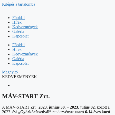
Kilépés a tartalomba
Főoldal
Hírek
Kedvezmények
Galéria
Kapcsolat
Főoldal
Hírek
Kedvezmények
Galéria
Kapcsolat
Megnyitó
KEDVEZMÉNYEK
MÁV-START Zrt.
A MÁV-START Zrt.
2023. június 30. – 2023. július 02.
között a
2023. évi
„Győrkőcfesztivál”
rendezvényre utazó
6-14 éves korú