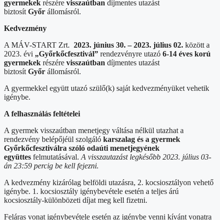
gyermekek
részére
visszaútban
díjmentes utazást
biztosít
Győr
állomásról.
Kedvezmény
A MÁV-START Zrt.
2023. június 30. – 2023. július 02.
között a
2023. évi
„Győrkőcfesztivál”
rendezvényre utazó
6-14 éves korú
gyermekek
részére
visszaútban
díjmentes utazást
biztosít
Győr
állomásról.
A gyermekkel együtt utazó szülő(k) saját kedvezményüket vehetik
igénybe.
A felhasználás feltételei
A gyermek visszaútban menetjegy váltása nélkül utazhat a
rendezvény belépőjéül szolgáló
karszalag és a gyermek
Győrkőcfesztiválra szóló odaúti menetjegyének
együttes
felmutatásával.
A visszautazást legkésőbb 2023. július 03-
án 23:59 percig be kell fejezni.
A kedvezmény kizárólag belföldi utazásra, 2. kocsiosztályon vehető
igénybe. 1. kocsiosztály igénybevétele esetén a teljes árú
kocsiosztály-különbözeti díjat meg kell fizetni.
Feláras vonat igénybevétele esetén az igénybe venni kívánt vonatra