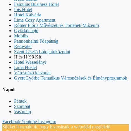
Famulus Business Hotel
Ibis Hotel
Hotel Kálvária
Lima Cozy Apartment
Rómer Flóris Művészeti és Történeti Múzeum
Győrkőchajó
Mobilis
Pannonhalmi Főapátság
Redwater
Szent László Látogatóközpont
H és H '98 Kft.
Hotel Wesselényi
Lima Hostel
Városnéző kisvonat
GyereGyőrbe Tematikus Városnézések és Élményprogramok
Napok
Péntek
Szombat
Vasárnap
Facebook
Youtube
Instagram
Sütiket használunk, hogy biztosítsuk a weboldal megfelelő