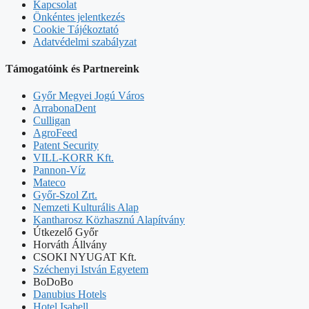
Kapcsolat
Önkéntes jelentkezés
Cookie Tájékoztató
Adatvédelmi szabályzat
Támogatóink és Partnereink
Győr Megyei Jogú Város
ArrabonaDent
Culligan
AgroFeed
Patent Security
VILL-KORR Kft.
Pannon-Víz
Mateco
Győr-Szol Zrt.
Nemzeti Kulturális Alap
Kantharosz Közhasznú Alapítvány
Útkezelő Győr
Horváth Állvány
CSOKI NYUGAT Kft.
Széchenyi István Egyetem
BoDoBo
Danubius Hotels
Hotel Isabell