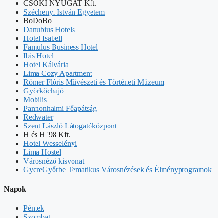
CSOKI NYUGAT Kft.
Széchenyi István Egyetem
BoDoBo
Danubius Hotels
Hotel Isabell
Famulus Business Hotel
Ibis Hotel
Hotel Kálvária
Lima Cozy Apartment
Rómer Flóris Művészeti és Történeti Múzeum
Győrkőchajó
Mobilis
Pannonhalmi Főapátság
Redwater
Szent László Látogatóközpont
H és H '98 Kft.
Hotel Wesselényi
Lima Hostel
Városnéző kisvonat
GyereGyőrbe Tematikus Városnézések és Élményprogramok
Napok
Péntek
Szombat