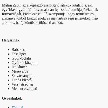
Mátrai Zsolt, az elképesztő észforgató játékok kitalálója, aki
egyébként győri fiú, folyamatosan fejleszti, finomítja játékainak
formavilágát, kivitelezését. Fő szempontja, hogy természetes
alapanyagokból készüljenek, és megtartsák régi jellegüket, még
akkor is, ha új köntösbe öltözteti azokat.
Helyszínek
Babakert
Fess liget
Győrkőcfalu
Győrköcközpont
Hullámtér
Meseváros
Szivárványhíd
Tudós kikötő
Vers-játszó-tér
Medenceszínpad
Gyorslinkek
Főoldal