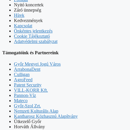
Nyitó koncertek
Záró ünnepség
Hírek
Kedvezmények
Kapcsolat
Önkéntes jelentkezés
Cookie Tájékoztató
Adatvédelmi szabályzat
Támogatóink és Partnereink
Győr Megyei Jogú Város
ArrabonaDent
Culligan
AgroFeed
Patent Security
VILL-KORR Kft.
Pannon-Víz
Mateco
Győr-Szol Zrt.
Nemzeti Kulturális Alap
Kantharosz Közhasznú Alapítvány
Útkezelő Győr
Horváth Állvány