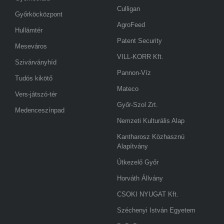
Culligan
Győrköcközpont
AgroFeed
Hullámtér
Patent Security
Meseváros
VILL-KORR Kft.
Szivárványhíd
Pannon-Víz
Tudós kikötő
Mateco
Vers-játszó-tér
Győr-Szol Zrt.
Medenceszínpad
Nemzeti Kulturális Alap
Kantharosz Közhasznú
Alapítvány
Útkezelő Győr
Horváth Állvány
CSOKI NYUGAT Kft.
Széchenyi István Egyetem