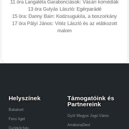
11 óra Langaléta Garabonciások: Vásári komédiák
13 óra Gulyás László: Egérparádé
15 óra: Danny Bain: Kodzsugukila, a boszorkány
17 óra Pályi János: Vitéz László és az elátkozott
malom
Helyszínek
Támogatóink és
Partnereink
Babakert
Győr Megyei Jogú Város
Fess liget
ArrabonaDent
Győrkőcfalu