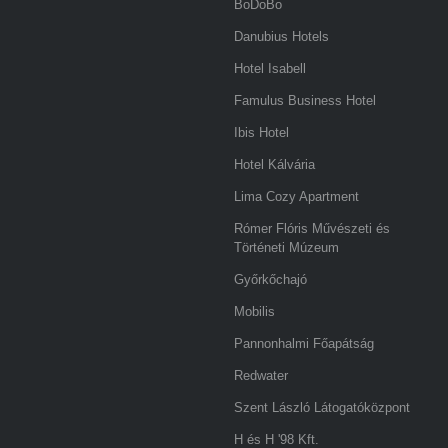
BoDoBo
Danubius Hotels
Hotel Isabell
Famulus Business Hotel
Ibis Hotel
Hotel Kálvária
Lima Cozy Apartment
Rómer Flóris Művészeti és
Történeti Múzeum
Győrkőchajó
Mobilis
Pannonhalmi Főapátság
Redwater
Szent László Látogatóközpont
H és H '98 Kft.