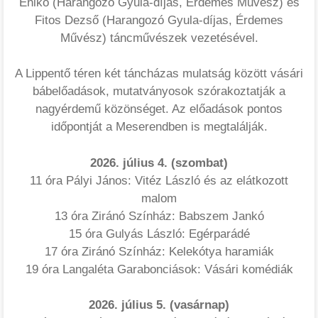
Enikő (Harangozó Gyula-díjas, Érdemes Művész) és
Fitos Dezső (Harangozó Gyula-díjas, Érdemes
Művész) táncművészek vezetésével.
A Lippentő téren két táncházas mulatság között vásári
bábelőadások, mutatványosok szórakoztatják a
nagyérdemű közönséget. Az előadások pontos
időpontját a Meserendben is megtalálják.
2026. július 4. (szombat)
11 óra Pályi János: Vitéz László és az elátkozott
malom
13 óra Ziránó Színház: Babszem Jankó
15 óra Gulyás László: Egérparádé
17 óra Ziránó Színház: Kelekótya haramiák
19 óra Langaléta Garabonciások: Vásári komédiák
2026. július 5. (vasárnap)