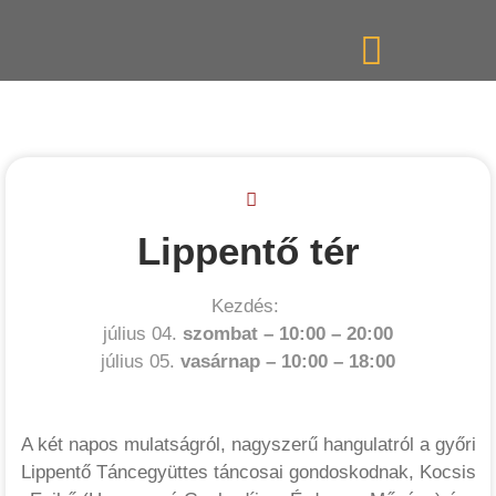
Lippentő tér
Kezdés:
július 04.
szombat –
10:00
–
20:00
július 05.
vasárnap –
10:00
–
18:00
A két napos mulatságról, nagyszerű hangulatról a győri
Lippentő Táncegyüttes táncosai gondoskodnak, Kocsis