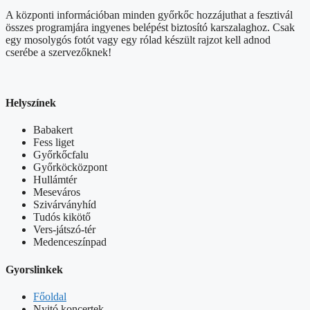
A központi információban minden győrkőc hozzájuthat a fesztivál
összes programjára ingyenes belépést biztosító karszalaghoz. Csak
egy mosolygós fotót vagy egy rólad készült rajzot kell adnod
cserébe a szervezőknek!
Helyszínek
Babakert
Fess liget
Győrkőcfalu
Győrköcközpont
Hullámtér
Meseváros
Szivárványhíd
Tudós kikötő
Vers-játszó-tér
Medenceszínpad
Gyorslinkek
Főoldal
Nyitó koncertek