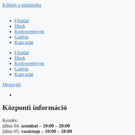
Kilépés a tartalomba
Főoldal
Hírek
Kedvezmények
Galéria
Kapcsolat
Főoldal
Hírek
Kedvezmények
Galéria
Kapcsolat
Megnyitó
Központi információ
Kezdés:
július 04.
szombat –
10:00
–
20:00
július 05.
vasárnap –
10:00
–
18:00