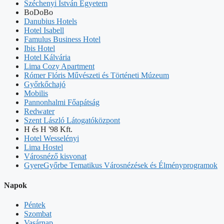
Széchenyi István Egyetem
BoDoBo
Danubius Hotels
Hotel Isabell
Famulus Business Hotel
Ibis Hotel
Hotel Kálvária
Lima Cozy Apartment
Rómer Flóris Művészeti és Történeti Múzeum
Győrkőchajó
Mobilis
Pannonhalmi Főapátság
Redwater
Szent László Látogatóközpont
H és H '98 Kft.
Hotel Wesselényi
Lima Hostel
Városnéző kisvonat
GyereGyőrbe Tematikus Városnézések és Élményprogramok
Napok
Péntek
Szombat
Vasárnap