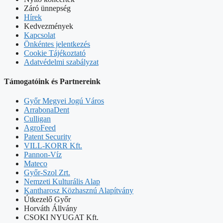
Záró ünnepség
Hírek
Kedvezmények
Kapcsolat
Önkéntes jelentkezés
Cookie Tájékoztató
Adatvédelmi szabályzat
Támogatóink és Partnereink
Győr Megyei Jogú Város
ArrabonaDent
Culligan
AgroFeed
Patent Security
VILL-KORR Kft.
Pannon-Víz
Mateco
Győr-Szol Zrt.
Nemzeti Kulturális Alap
Kantharosz Közhasznú Alapítvány
Útkezelő Győr
Horváth Állvány
CSOKI NYUGAT Kft.