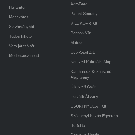
AgroFeed
Hullámtér
Patent Security
Meseváros
VILL-KORR Kft.
Szivárványhíd
Pannon-Víz
Tudós kikötő
Mateco
Vers-játszó-tér
Győr-Szol Zrt.
Medenceszínpad
Nemzeti Kulturális Alap
Kantharosz Közhasznú
Alapítvány
Útkezelő Győr
Horváth Állvány
CSOKI NYUGAT Kft.
Széchenyi István Egyetem
BoDoBo