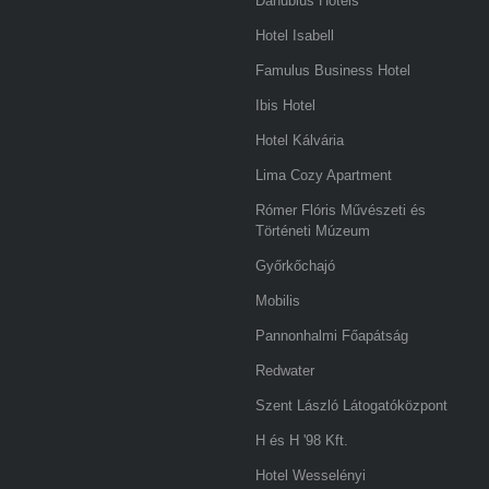
Danubius Hotels
Hotel Isabell
Famulus Business Hotel
Ibis Hotel
Hotel Kálvária
Lima Cozy Apartment
Rómer Flóris Művészeti és
Történeti Múzeum
Győrkőchajó
Mobilis
Pannonhalmi Főapátság
Redwater
Szent László Látogatóközpont
H és H '98 Kft.
Hotel Wesselényi