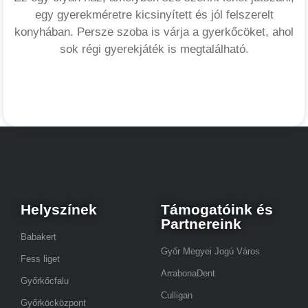
egy gyerekméretre kicsinyített és jól felszerelt
konyhában. Persze szoba is várja a gyerkőcöket, ahol
sok régi gyerekjáték is megtalálható.
Helyszínek
Támogatóink és
Partnereink
Babakert
Győr Megyei Jogú Város
Fess liget
ArrabonaDent
Győrkőcfalu
Culligan
Győrköcközpont