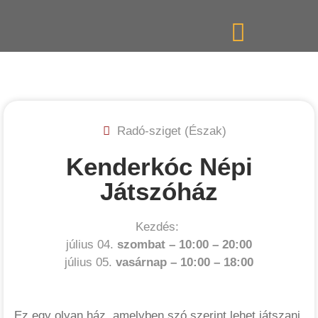
Radó-sziget (Észak)
Kenderkóc Népi
Játszóház
Kezdés:
július 04.
szombat –
10:00
–
20:00
július 05.
vasárnap –
10:00
–
18:00
Ez egy olyan ház, amelyben szó szerint lehet játszani,