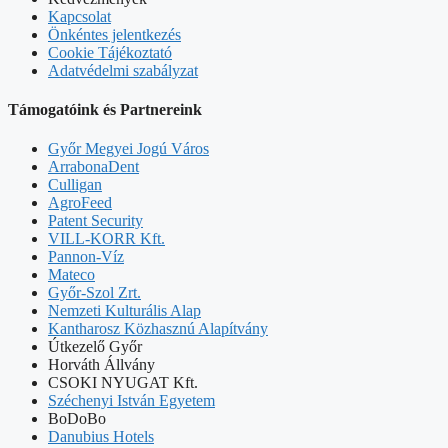
Kapcsolat
Önkéntes jelentkezés
Cookie Tájékoztató
Adatvédelmi szabályzat
Támogatóink és Partnereink
Győr Megyei Jogú Város
ArrabonaDent
Culligan
AgroFeed
Patent Security
VILL-KORR Kft.
Pannon-Víz
Mateco
Győr-Szol Zrt.
Nemzeti Kulturális Alap
Kantharosz Közhasznú Alapítvány
Útkezelő Győr
Horváth Állvány
CSOKI NYUGAT Kft.
Széchenyi István Egyetem
BoDoBo
Danubius Hotels