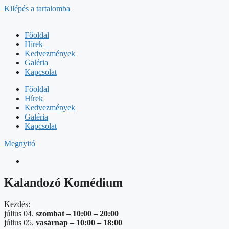
Kilépés a tartalomba
Főoldal
Hírek
Kedvezmények
Galéria
Kapcsolat
Főoldal
Hírek
Kedvezmények
Galéria
Kapcsolat
Megnyitó
Kalandozó Komédium
Kezdés:
július 04.
szombat –
10:00
–
20:00
július 05.
vasárnap –
10:00
–
18:00