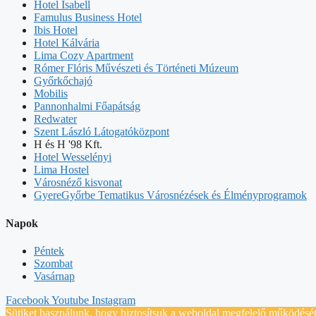
Hotel Isabell
Famulus Business Hotel
Ibis Hotel
Hotel Kálvária
Lima Cozy Apartment
Rómer Flóris Művészeti és Történeti Múzeum
Győrkőchajó
Mobilis
Pannonhalmi Főapátság
Redwater
Szent László Látogatóközpont
H és H '98 Kft.
Hotel Wesselényi
Lima Hostel
Városnéző kisvonat
GyereGyőrbe Tematikus Városnézések és Élményprogramok
Napok
Péntek
Szombat
Vasárnap
Facebook
Youtube
Instagram
Sütiket használunk, hogy biztosítsuk a weboldal megfelelő működését 