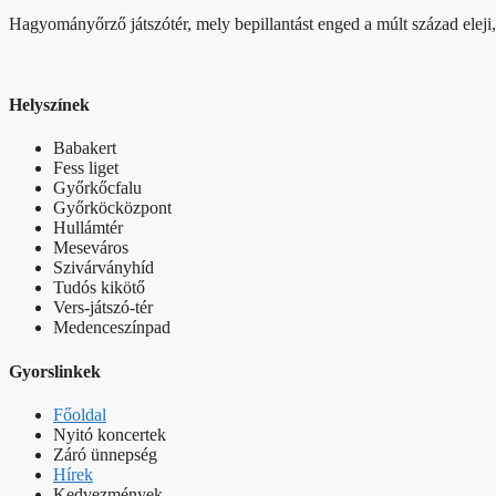
Hagyományőrző játszótér, mely bepillantást enged a múlt század eleji,
Helyszínek
Babakert
Fess liget
Győrkőcfalu
Győrköcközpont
Hullámtér
Meseváros
Szivárványhíd
Tudós kikötő
Vers-játszó-tér
Medenceszínpad
Gyorslinkek
Főoldal
Nyitó koncertek
Záró ünnepség
Hírek
Kedvezmények