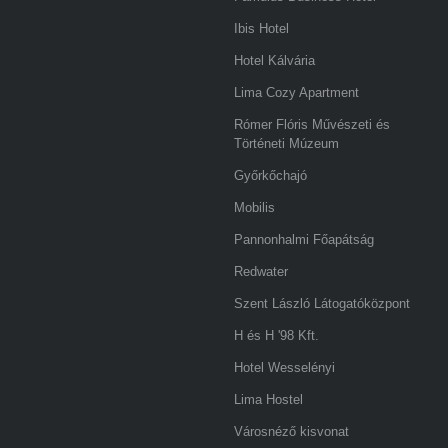
Ibis Hotel
Hotel Kálvária
Lima Cozy Apartment
Rómer Flóris Művészeti és
Történeti Múzeum
Győrkőchajó
Mobilis
Pannonhalmi Főapátság
Redwater
Szent László Látogatóközpont
H és H '98 Kft.
Hotel Wesselényi
Lima Hostel
Városnéző kisvonat