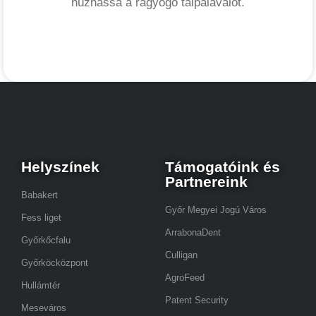
húzhassa a ragyogó talpalávalót.
Helyszínek
Támogatóink és
Partnereink
Babakert
Győr Megyei Jogú Város
Fess liget
ArrabonaDent
Győrkőcfalu
Culligan
Győrköcközpont
AgroFeed
Hullámtér
Patent Security
Meseváros