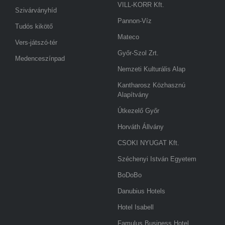
VILL-KORR Kft.
Szivárványhíd
Pannon-Víz
Tudós kikötő
Mateco
Vers-játszó-tér
Győr-Szol Zrt.
Medenceszínpad
Nemzeti Kulturális Alap
Kantharosz Közhasznú
Alapítvány
Útkezelő Győr
Horváth Állvány
CSOKI NYUGAT Kft.
Széchenyi István Egyetem
BoDoBo
Danubius Hotels
Hotel Isabell
Famulus Business Hotel