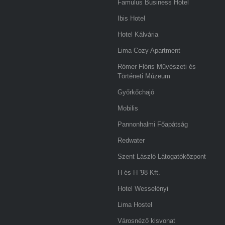
Famulus Business Hotel
Ibis Hotel
Hotel Kálvária
Lima Cozy Apartment
Rómer Flóris Művészeti és
Történeti Múzeum
Győrkőchajó
Mobilis
Pannonhalmi Főapátság
Redwater
Szent László Látogatóközpont
H és H '98 Kft.
Hotel Wesselényi
Lima Hostel
Városnéző kisvonat