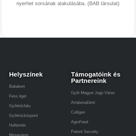
nyerhet sorsának alakulásába. (BAB társulat)
Helyszínek
Támogatóink és
Partnereink
Babakert
Győr Megyei Jogú Város
Fess liget
ArrabonaDent
Győrkőcfalu
Culligan
Győrköcközpont
AgroFeed
Hullámtér
Patent Security
Meseváros