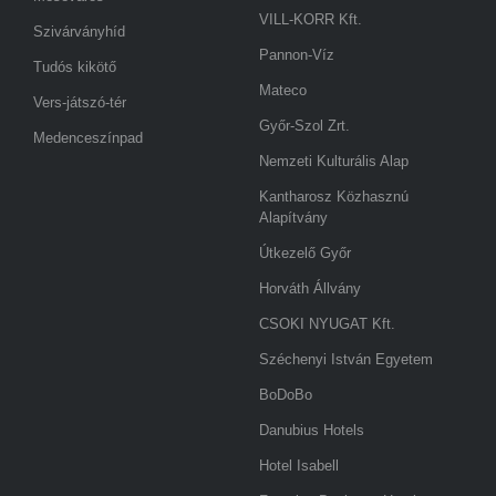
VILL-KORR Kft.
Szivárványhíd
Pannon-Víz
Tudós kikötő
Mateco
Vers-játszó-tér
Győr-Szol Zrt.
Medenceszínpad
Nemzeti Kulturális Alap
Kantharosz Közhasznú
Alapítvány
Útkezelő Győr
Horváth Állvány
CSOKI NYUGAT Kft.
Széchenyi István Egyetem
BoDoBo
Danubius Hotels
Hotel Isabell