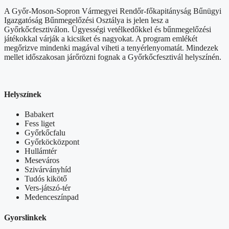
A Győr-Moson-Sopron Vármegyei Rendőr-főkapitányság Bűnügyi
Igazgatóság Bűnmegelőzési Osztálya is jelen lesz a
Győrkőcfesztiválon. Ügyességi vetélkedőkkel és bűnmegelőzési
játékokkal várják a kicsiket és nagyokat. A program emlékét
megőrizve mindenki magával viheti a tenyérlenyomatát. Mindezek
mellet időszakosan járőrözni fognak a Győrkőcfesztivál helyszínén.
Helyszínek
Babakert
Fess liget
Győrkőcfalu
Győrköcközpont
Hullámtér
Meseváros
Szivárványhíd
Tudós kikötő
Vers-játszó-tér
Medenceszínpad
Gyorslinkek