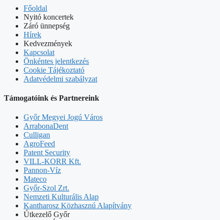
Főoldal
Nyitó koncertek
Záró ünnepség
Hírek
Kedvezmények
Kapcsolat
Önkéntes jelentkezés
Cookie Tájékoztató
Adatvédelmi szabályzat
Támogatóink és Partnereink
Győr Megyei Jogú Város
ArrabonaDent
Culligan
AgroFeed
Patent Security
VILL-KORR Kft.
Pannon-Víz
Mateco
Győr-Szol Zrt.
Nemzeti Kulturális Alap
Kantharosz Közhasznú Alapítvány
Útkezelő Győr