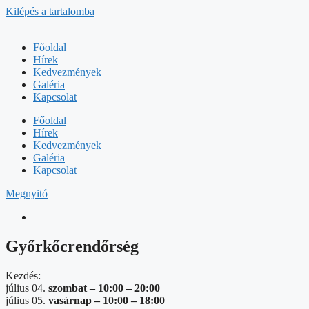
Kilépés a tartalomba
Főoldal
Hírek
Kedvezmények
Galéria
Kapcsolat
Főoldal
Hírek
Kedvezmények
Galéria
Kapcsolat
Megnyitó
Győrkőcrendőrség
Kezdés:
július 04.
szombat –
10:00
–
20:00
július 05.
vasárnap –
10:00
–
18:00