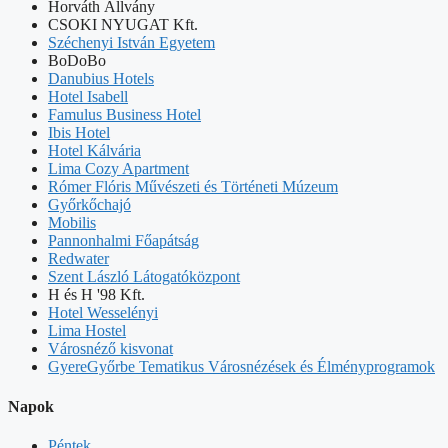
Horváth Állvány
CSOKI NYUGAT Kft.
Széchenyi István Egyetem
BoDoBo
Danubius Hotels
Hotel Isabell
Famulus Business Hotel
Ibis Hotel
Hotel Kálvária
Lima Cozy Apartment
Rómer Flóris Művészeti és Történeti Múzeum
Győrkőchajó
Mobilis
Pannonhalmi Főapátság
Redwater
Szent László Látogatóközpont
H és H '98 Kft.
Hotel Wesselényi
Lima Hostel
Városnéző kisvonat
GyereGyőrbe Tematikus Városnézések és Élményprogramok
Napok
Péntek