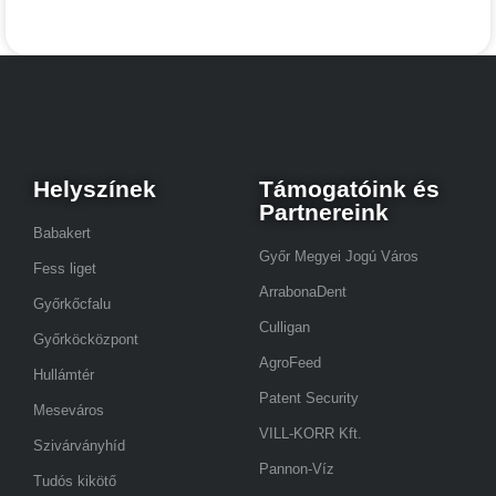
Helyszínek
Támogatóink és
Partnereink
Babakert
Győr Megyei Jogú Város
Fess liget
ArrabonaDent
Győrkőcfalu
Culligan
Győrköcközpont
AgroFeed
Hullámtér
Patent Security
Meseváros
VILL-KORR Kft.
Szivárványhíd
Pannon-Víz
Tudós kikötő