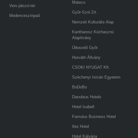
Mateco
Vers-játszó-tér
Győr-Szol Zrt.
Medenceszínpad
Nemzeti Kulturális Alap
Kantharosz Közhasznú
Alapítvány
Útkezelő Győr
Horváth Állvány
CSOKI NYUGAT Kft.
Széchenyi István Egyetem
BoDoBo
Danubius Hotels
Hotel Isabell
Famulus Business Hotel
Ibis Hotel
Hotel Kálvária