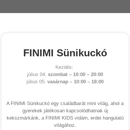
FINIMI Sünikuckó
Kezdés:
július 04.
szombat –
10:00
–
20:00
július 05.
vasárnap –
10:00
–
18:00
A FINIMI Sünikuckó egy családbarát mini világ, ahol a
gyerekek játékosan kapcsolódhatnak új
kekszmárkánk, a FINIMI KIDS vidám, erdei hangulatú
világához.