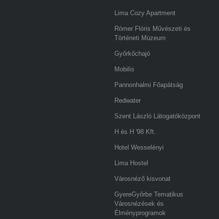
Lima Cozy Apartment
Rómer Flóris Művészeti és
Történeti Múzeum
Győrkőchajó
Mobilis
Pannonhalmi Főapátság
Redwater
Szent László Látogatóközpont
H és H '98 Kft.
Hotel Wesselényi
Lima Hostel
Városnéző kisvonat
GyereGyőrbe Tematikus
Városnézések és
Élményprogramok