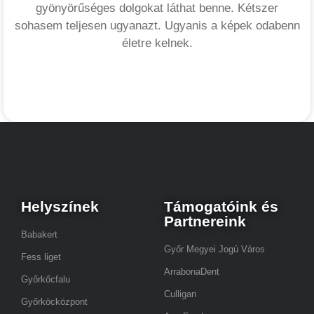
gyönyörűséges dolgokat láthat benne. Kétszer
sohasem teljesen ugyanazt. Ugyanis a képek odabenn
életre kelnek.
Helyszínek
Támogatóink és
Partnereink
Babakert
Győr Megyei Jogú Város
Fess liget
ArrabonaDent
Győrkőcfalu
Culligan
Győrköcközpont