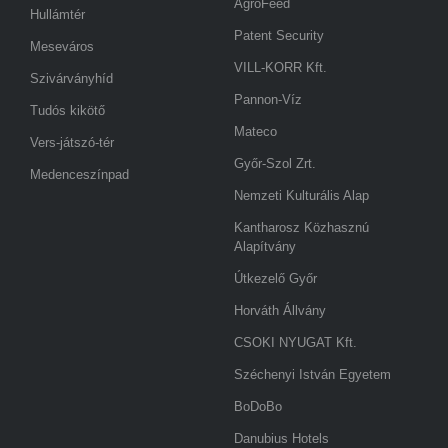
AgroFeed
Hullámtér
Patent Security
Meseváros
VILL-KORR Kft.
Szivárványhíd
Pannon-Víz
Tudós kikötő
Mateco
Vers-játszó-tér
Győr-Szol Zrt.
Medenceszínpad
Nemzeti Kulturális Alap
Kantharosz Közhasznú
Alapítvány
Útkezelő Győr
Horváth Állvány
CSOKI NYUGAT Kft.
Széchenyi István Egyetem
BoDoBo
Danubius Hotels