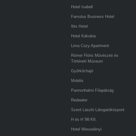
Hotel Isabell
Famulus Business Hotel
Ibis Hotel
Hotel Kálvária
Lima Cozy Apartment
Rómer Flóris Művészeti és
Történeti Múzeum
Győrkőchajó
Mobilis
Pannonhalmi Főapátság
Redwater
Szent László Látogatóközpont
H és H '98 Kft.
Hotel Wesselényi