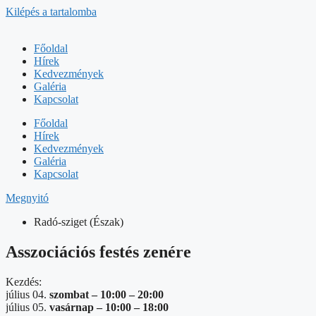
Kilépés a tartalomba
Főoldal
Hírek
Kedvezmények
Galéria
Kapcsolat
Főoldal
Hírek
Kedvezmények
Galéria
Kapcsolat
Megnyitó
Radó-sziget (Észak)
Asszociációs festés zenére
Kezdés:
július 04.
szombat –
10:00
–
20:00
július 05.
vasárnap –
10:00
–
18:00