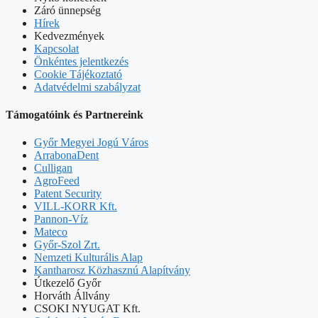
Záró ünnepség
Hírek
Kedvezmények
Kapcsolat
Önkéntes jelentkezés
Cookie Tájékoztató
Adatvédelmi szabályzat
Támogatóink és Partnereink
Győr Megyei Jogú Város
ArrabonaDent
Culligan
AgroFeed
Patent Security
VILL-KORR Kft.
Pannon-Víz
Mateco
Győr-Szol Zrt.
Nemzeti Kulturális Alap
Kantharosz Közhasznú Alapítvány
Útkezelő Győr
Horváth Állvány
CSOKI NYUGAT Kft.