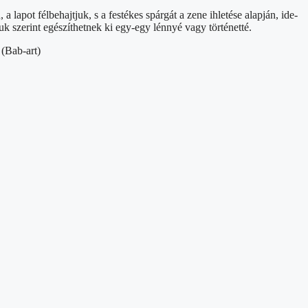
 lapot félbehajtjuk, s a festékes spárgát a zene ihletése alapján, ide-
 szerint egészíthetnek ki egy-egy lénnyé vagy történetté.
 (Bab-art)