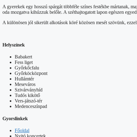
A gyerekek egy hosszú spárgát többféle színes festékbe mártanak, majd e
oda mozgatva kihúzzuk belőle. A széthajtogatott lapon egészen egyedi
A különösen jól sikerült alkotások köré közösen mesét szövünk, ezzel
Helyszínek
Babakert
Fess liget
Győrkőcfalu
Győrköcközpont
Hullámtér
Meseváros
Szivárványhíd
Tudós kikötő
Vers-játszó-tér
Medenceszínpad
Gyorslinkek
Főoldal
Nyitó koncertek