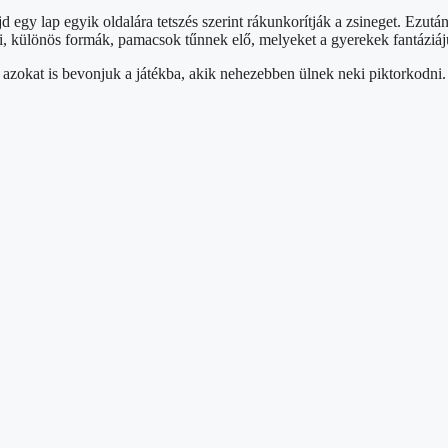
gy lap egyik oldalára tetszés szerint rákunkorítják a zsineget. Ezután, a
, különös formák, pamacsok tűnnek elő, melyeket a gyerekek fantáziájuk
 azokat is bevonjuk a játékba, akik nehezebben ülnek neki piktorkodni.