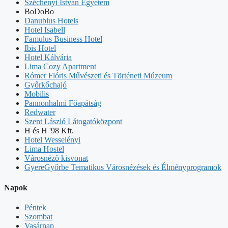
Széchenyi István Egyetem
BoDoBo
Danubius Hotels
Hotel Isabell
Famulus Business Hotel
Ibis Hotel
Hotel Kálvária
Lima Cozy Apartment
Rómer Flóris Művészeti és Történeti Múzeum
Győrkőchajó
Mobilis
Pannonhalmi Főapátság
Redwater
Szent László Látogatóközpont
H és H '98 Kft.
Hotel Wesselényi
Lima Hostel
Városnéző kisvonat
GyereGyőrbe Tematikus Városnézések és Élményprogramok
Napok
Péntek
Szombat
Vasárnap